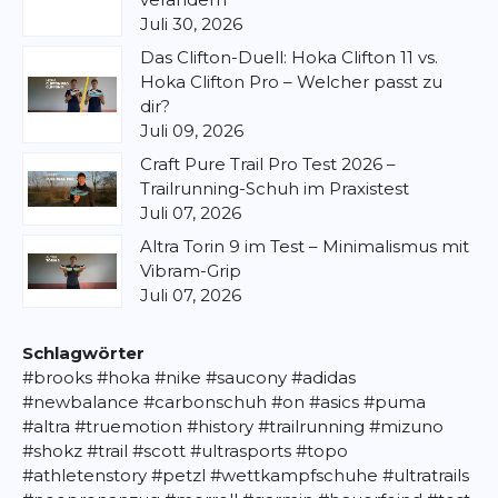
Juli 30, 2026
Das Clifton-Duell: Hoka Clifton 11 vs.
Hoka Clifton Pro – Welcher passt zu
dir?
Juli 09, 2026
Craft Pure Trail Pro Test 2026 –
Trailrunning-Schuh im Praxistest
Juli 07, 2026
Altra Torin 9 im Test – Minimalismus mit
Vibram-Grip
Juli 07, 2026
Schlagwörter
#brooks
#hoka
#nike
#saucony
#adidas
#newbalance
#carbonschuh
#on
#asics
#puma
#altra
#truemotion
#history
#trailrunning
#mizuno
#shokz
#trail
#scott
#ultrasports
#topo
#athletenstory
#petzl
#wettkampfschuhe
#ultratrails