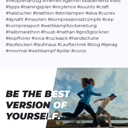
#neoprenanzug
#merrell
#garmin
#bauerfeind
#test
#tipps
#trainingsplan
#incylence
#suunto
#craft
#halstücher
#triathlon
#stirnlampen
#silva
#currex
#dynafit
#maurten
#kompressionsstrümpfe
#cep
#compressport
#wettkampfvorbereitung
#halbmarathon
#huub
#nathan
#großglockner
#kopfhörer
#orca
#rucksack
#handschuhe
#laufsocken
#laufmaus
#Lauftechnik
#blog
#kjerag
#nnormal
#wettkampf
#pillar
#coros
BE THE BEST
BE THE BEST
VERSION OF
VERSION OF
YOURSELF.
YOURSELF.