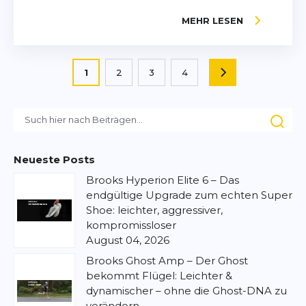
MEHR LESEN
Seite
Sie lesen gerade die Seite
1
2
3
4
SEITE
Seite
Seite
Seite
Neueste Posts
Brooks Hyperion Elite 6 – Das
endgültige Upgrade zum echten Super
Shoe: leichter, aggressiver,
kompromissloser
August 04, 2026
Brooks Ghost Amp – Der Ghost
bekommt Flügel: Leichter &
dynamischer – ohne die Ghost-DNA zu
verändern