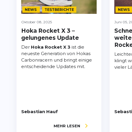
NEWS
TESTBERICHTE
NEWS
Oktober 08, 2025
Juni 05, 2
Hoka Rocket X 3 –
Schnel
gelungenes Update
weite
Rocke
Der
Hoka Rocket X 3
ist die
neueste Generation von Hokas
Leichter
Carbonracern und bringt einige
klingt 
entscheidende Updates mit.
vieler 
Sebastian Hauf
Sebast
MEHR LESEN