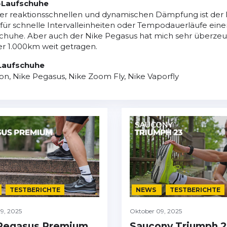
s-Laufschuhe
er reaktionsschnellen und dynamischen Dämpfung ist der 
für schnelle Intervalleinheiten oder Tempodauerläufe eine
schuhe. Aber auch der Nike Pegasus hat mich sehr überze
r 1.000km weit getragen.
 Laufschuhe
ton, Nike Pegasus, Nike Zoom Fly, Nike Vaporfly
TESTBERICHTE
NEWS
TESTBERICHTE
9, 2025
Oktober 09, 2025
Pegasus Premium
Saucony Triumph 2