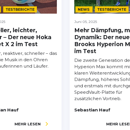
TESTBERICHTE
NEWS
TESTBERICHTE
025
Juni 05, 2025
ler, leichter,
Mehr Dämpfung, m
r – Der neue Hoka
Dynamik: Der neue
t X 2 im Test
Brooks Hyperion M
im Test
, reaktiver, schneller – das
wie Musik in den Ohren
Die zweite Generation de
Läuferinnen und Läufer.
Hyperion Max kommt mit
klaren Weiterentwicklun
Dämpfung, höheres Sohl
und erstmals mit durch
SpeedVault-Platte für
zusätzlichen Vortrieb.
ian Hauf
Sebastian Hauf
MEHR LESEN
MEHR LESE