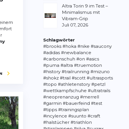
Altra Torin 9 im Test –
Minimalismus mit
Vibram-Grip
 einem
Juli 07, 2026
omfort
r
Schlagwörter
ny
#brooks
#hoka
#nike
#saucony
#adidas
#newbalance
#carbonschuh
#on
#asics
#puma
#altra
#truemotion
#history
#trailrunning
#mizuno
N
#shokz
#trail
#scott
#ultrasports
#topo
#athletenstory
#petzl
#wettkampfschuhe
#ultratrails
#neoprenanzug
#merrell
#garmin
#bauerfeind
#test
#tipps
#trainingsplan
#incylence
#suunto
#craft
#halstücher
#triathlon
#stirnlampen
#silva
#currex