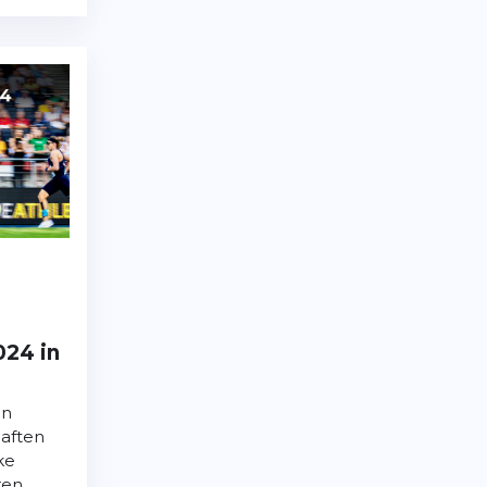
024 in
en
haften
ke
ren