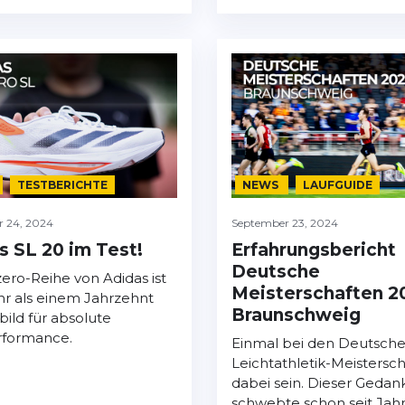
TESTBERICHTE
NEWS
LAUFGUIDE
 24, 2024
September 23, 2024
s SL 20 im Test!
Erfahrungsbericht
Deutsche
zero-Reihe von Adidas ist
Meisterschaften 2
hr als einem Jahrzehnt
Braunschweig
bild für absolute
rformance.
Einmal bei den Deutsch
Leichtathletik-Meistersc
dabei sein. Dieser Gedan
schwebte schon seit Jah