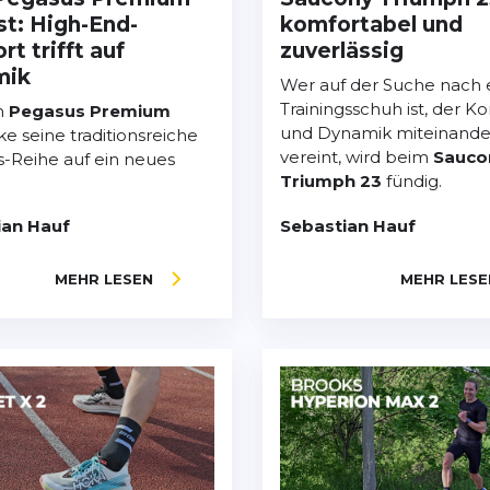
st: High-End-
komfortabel und
t trifft auf
zuverlässig
mik
Wer auf der Suche nach
Trainingsschuh ist, der K
m
Pegasus Premium
und Dynamik miteinande
ke seine traditionsreiche
vereint, wird beim
Sauco
-Reihe auf ein neues
Triumph 23
fündig.
ian Hauf
Sebastian Hauf
MEHR LESEN
MEHR LESE