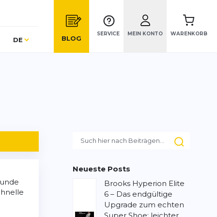
SERVICE
MEIN KONTO
WARENKORB
Sprache
BLOG
DE
Neueste Posts
 Runde
Brooks Hyperion Elite
chnelle
6 – Das endgültige
Upgrade zum echten
Super Shoe: leichter,