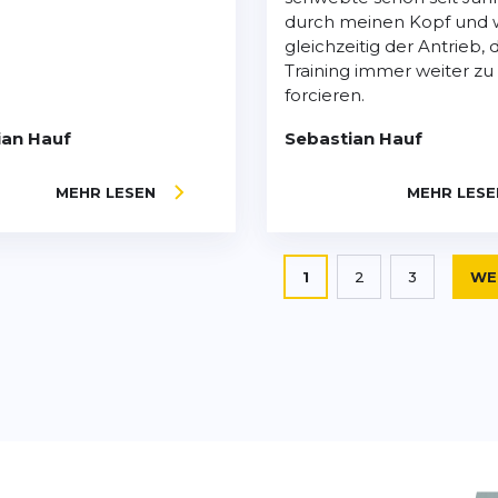
durch meinen Kopf und 
gleichzeitig der Antrieb, 
Training immer weiter zu
forcieren.
ian Hauf
Sebastian Hauf
MEHR LESEN
MEHR LESE
Seite
Sie lesen gerade die Sei
1
2
3
WE
Seite
Seite