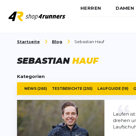
HERREN
DAMEN
Zum Inhalt springen
Startseite
Blog
Sebastian Hauf
SEBASTIAN
HAUF
Kategorien
NEWS
(265)
TESTBERICHTE
(255)
LAUFGUIDE
(19)
G
Laufen is
drehen un
Laufschuh