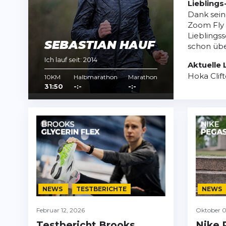
Liebling
Dank sein
Zoom Fly 
Lieblings
SEBASTIAN HAUF
schon übe
Ich lauf seit: 2014
Aktuelle
Hoka Clif
10KM
Halbmarathon
Marathon
31:50
-:-
-:-
NEWS
TESTBERICHTE
NEWS
Februar 12, 2026
Oktober 0
Testbericht Brooks
Nike 