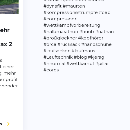
#dynafit
#maurten
#kompressionsstrümpfe
#cep
#compressport
#wettkampfvorbereitung
ehr
#halbmarathon
#huub
#nathan
#großglockner
#kopfhörer
ax 2
#orca
#rucksack
#handschuhe
#laufsocken
#laufmaus
#Lauftechnik
#blog
#kjerag
s
#nnormal
#wettkampf
#pillar
 einer
#coros
g: mehr
enprofil
gehender
N