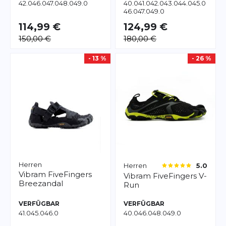
42.0
46.0
47.0
48.0
49.0
40.0
41.0
42.0
43.0
44.0
45.0
46.0
47.0
49.0
114,99 €
124,99 €
150,00 €
180,00 €
- 13 %
- 26 %
Herren
Herren
5.0
Vibram
FiveFingers
Vibram
FiveFingers V-
Breezandal
Run
VERFÜGBAR
VERFÜGBAR
41.0
45.0
46.0
40.0
46.0
48.0
49.0