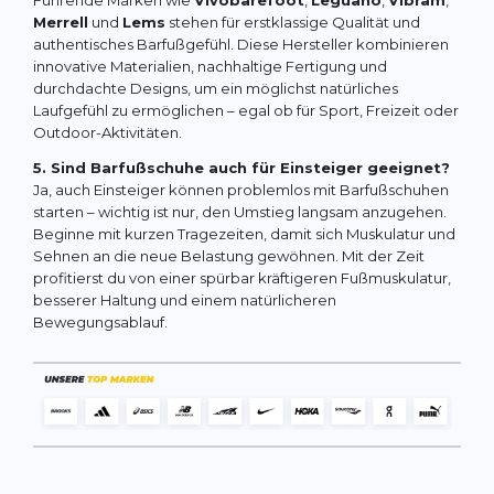
Führende Marken wie
Vivobarefoot
,
Leguano
,
Vibram
,
Merrell
und
Lems
stehen für erstklassige Qualität und
authentisches Barfußgefühl. Diese Hersteller kombinieren
innovative Materialien, nachhaltige Fertigung und
durchdachte Designs, um ein möglichst natürliches
Laufgefühl zu ermöglichen – egal ob für Sport, Freizeit oder
Outdoor-Aktivitäten.
5. Sind Barfußschuhe auch für Einsteiger geeignet?
Ja, auch Einsteiger können problemlos mit Barfußschuhen
starten – wichtig ist nur, den Umstieg langsam anzugehen.
Beginne mit kurzen Tragezeiten, damit sich Muskulatur und
Sehnen an die neue Belastung gewöhnen. Mit der Zeit
profitierst du von einer spürbar kräftigeren Fußmuskulatur,
besserer Haltung und einem natürlicheren
Bewegungsablauf.