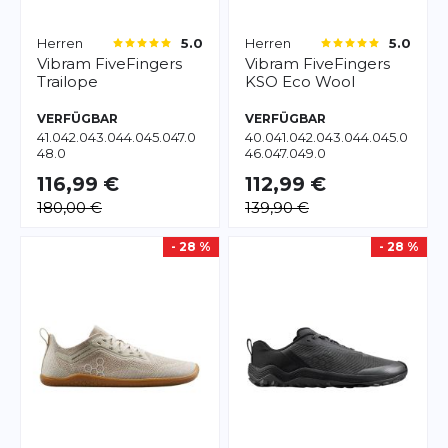
Herren
Herren
5.0
5.0
Vibram
FiveFingers
Vibram
FiveFingers
Trailope
KSO Eco Wool
VERFÜGBAR
VERFÜGBAR
41.0
42.0
43.0
44.0
45.0
47.0
40.0
41.0
42.0
43.0
44.0
45.0
48.0
46.0
47.0
49.0
116,99 €
112,99 €
180,00 €
139,90 €
- 28 %
- 28 %