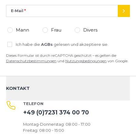
E-Mail
SEND
Mann
Frau
Divers
Ich habe die
AGBs
gelesen und akzeptiere sie.
Dieses Formular ist durch reCAPTCHA geschützt – es gelten die
Datenschutzbestimmungen
und
Nutzungsbedingungen
von Google.
KONTAKT
TELEFON
+49 (0)7231 374 00 70
Montag-Donnerstag: 08:00 - 17:00
Freitag: 08:00 - 15:00