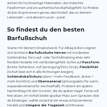
stehen für hochwertige Materialien, durchdachte
Passformen und ein authentisches Barfußgefühl. So findest
du bei shop4runners genau das Modell, das zu deinem
Lebensstil – und deinem Level – passt.
So findest du den besten
Barfußschuh
Starte mit deinem Einsatzzweck: Für Alltag & Büro eignen
sich leichtere
Barfußschuhe Herren
mit moderater
Sohlendicke, fürs Lauf- oder Techniktraining eher sehr
flexible Modelle mit viel Bodengefühl. Achte auf
Passform
(breite Zehenbox, null Sprengung/Zero Drop),
Flexibilität
(Schuh lässt sich in alle Richtungen biegen),
Sohlendicke/Schutz
(dünn = mehr Feedback, dicker =
mehr Komfort) und
Obermaterial
(atmungsaktiv für warm,
wasserabweisend für wechselhaft). Probiere am späten
Nachmittag mit den Socken, die du später trägst: Ferse soll
fest sitzen, im Vorfuß bleibt spürbar Platz zum Spreizen. Bist
du Einsteiger, wähle zunächst ein etwas schützenderes
Modell und
steigere die Tragezeit
schrittweise.