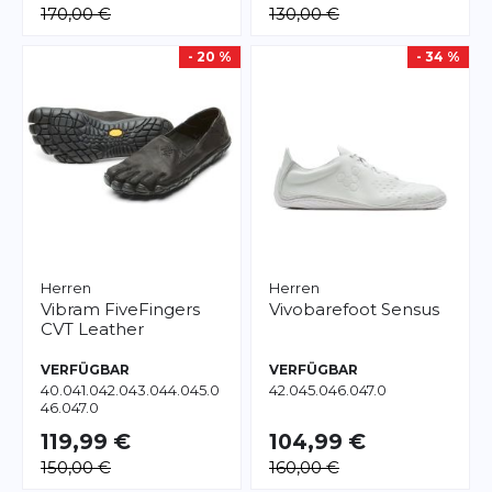
170,00 €
130,00 €
- 20 %
- 34 %
Herren
Herren
Vibram
FiveFingers
Vivobarefoot
Sensus
CVT Leather
VERFÜGBAR
VERFÜGBAR
40.0
41.0
42.0
43.0
44.0
45.0
42.0
45.0
46.0
47.0
46.0
47.0
119,99 €
104,99 €
150,00 €
160,00 €