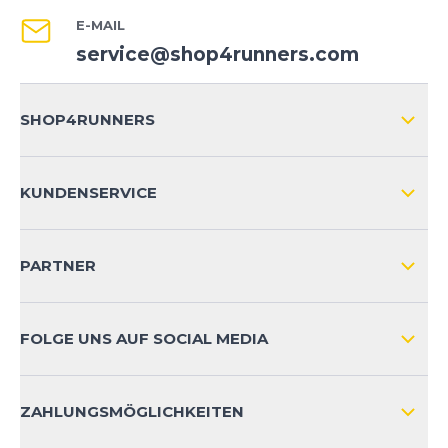
E-MAIL
service@shop4runners.com
SHOP4RUNNERS
ÜBER UNS
KUNDENSERVICE
IMPRESSUM
VERSAND & RETOURE NATIONAL
KUNDENKONTOVORTEILE
PARTNER
VERSAND & RETOURE INTERNATIONAL
ZAHLUNGSARTEN
FOLGE UNS AUF SOCIAL MEDIA
HÄUFIG GESTELLTE FRAGEN
KONTAKT
ZAHLUNGSMÖGLICHKEITEN