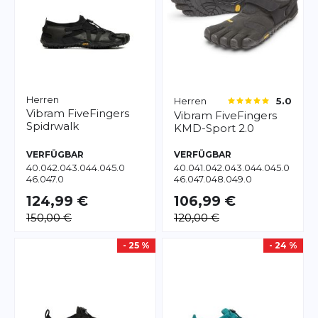
Herren
Herren
5.0
Vibram
FiveFingers
Vibram
FiveFingers
Spidrwalk
KMD-Sport 2.0
VERFÜGBAR
VERFÜGBAR
40.0
42.0
43.0
44.0
45.0
40.0
41.0
42.0
43.0
44.0
45.0
46.0
47.0
46.0
47.0
48.0
49.0
124,99 €
106,99 €
150,00 €
120,00 €
- 25 %
- 24 %