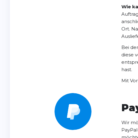
Wie ka
Auftra
anschl
Ort. N
Auslie
Bei de
diese 
entspr
hast.
Mit Vor
Pa
Wir möc
PayPal
möchte