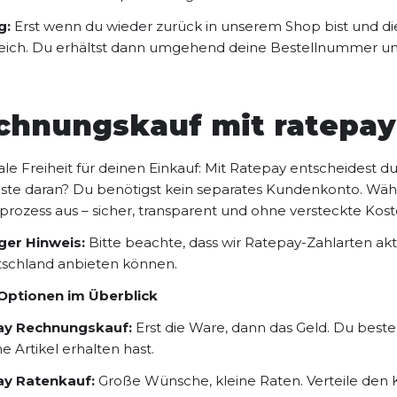
g:
Erst wenn du wieder zurück in unserem Shop bist und die
reich. Du erhältst dann umgehend deine Bestellnummer und
chnungskauf mit ratepay
le Freiheit für deinen Einkauf: Mit Ratepay entscheidest d
ste daran? Du benötigst kein separates Kundenkonto. Wähl
prozess aus – sicher, transparent und ohne versteckte Kost
ger Hinweis:
Bitte beachte, dass wir Ratepay-Zahlarten akt
tschland anbieten können.
Optionen im Überblick
ay Rechnungskauf:
Erst die Ware, dann das Geld. Du beste
e Artikel erhalten hast.
y Ratenkauf:
Große Wünsche, kleine Raten. Verteile den K