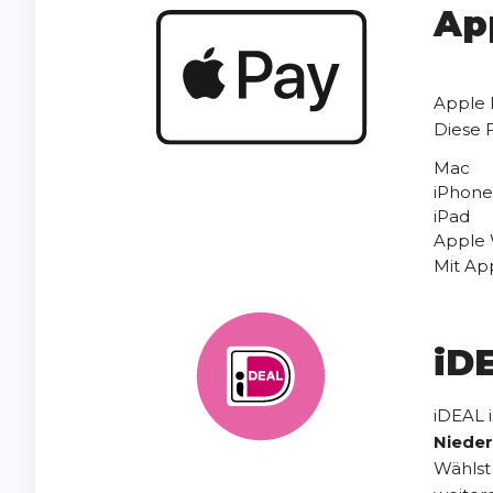
Ap
Apple 
Diese 
Mac
iPhone
iPad
Apple
Mit App
iD
iDEAL 
Niede
Wählst