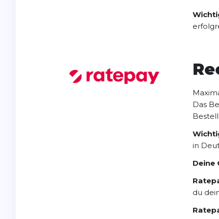
Wichti
erfolg
Re
Maxima
Das Be
Bestell
Wichti
in Deu
Deine 
Ratep
du dein
Ratepa