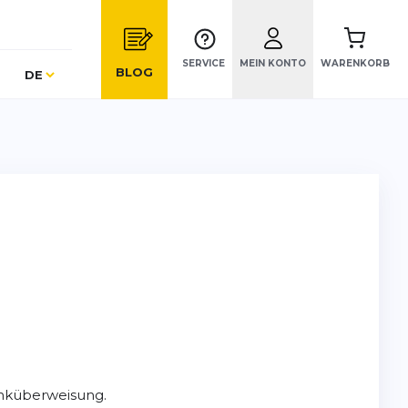
SERVICE
MEIN KONTO
WARENKORB
Sprache
BLOG
DE
anküberweisung.