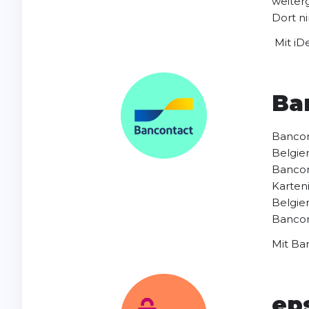
weiterg
Dort n
Mit iD
Ba
Bancont
Belgie
Bancon
Karten
Belgie
Bancon
Mit Ba
ep