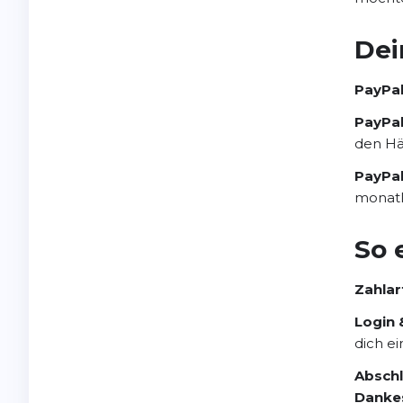
Dei
PayPal
PayPal
den Hä
PayPal
monatl
So 
Zahlar
Login 
dich e
Abschl
Danke