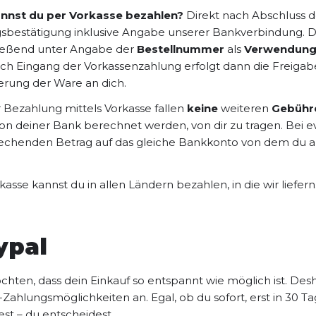
nnst du per Vorkasse bezahlen?
Direkt nach Abschluss de
gsbestätigung inklusive Angabe unserer Bankverbindung. 
ießend unter Angabe der
Bestellnummer
als
Verwendun
ach Eingang der Vorkassenzahlung erfolgt dann die Freigab
ferung der Ware an dich.
r Bezahlung mittels Vorkasse fallen
keine
weiteren
Gebühr
von deiner Bank berechnet werden, von dir zu tragen. Bei 
echenden Betrag auf das gleiche Bankkonto von dem du
kasse kannst du in allen Ländern bezahlen, in die wir liefern
ypal
hten, dass dein Einkauf so entspannt wie möglich ist. Desha
-Zahlungsmöglichkeiten an. Egal, ob du sofort, erst in 30
st – du entscheidest.