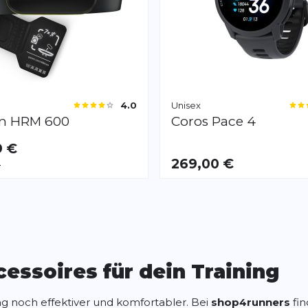
Unisex
4.0
in
HRM 600
Coros
Pace 4
9 €
AR
269,00 €
€
Seite
essoires für dein Training
ng noch effektiver und komfortabler. Bei
shop4runners
fin