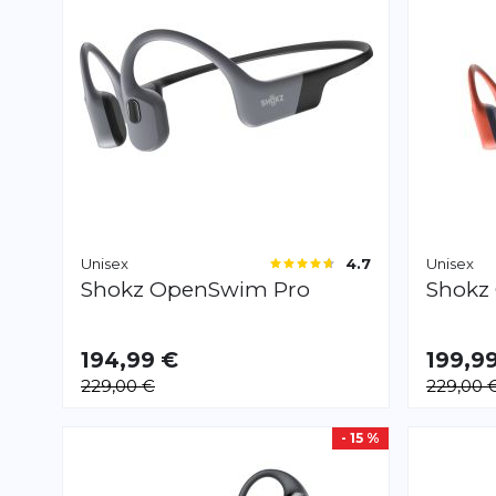
Unisex
Unisex
4.7
Shokz
OpenSwim Pro
Shokz
194,99 €
199,9
229,00 €
229,00 
- 15 %