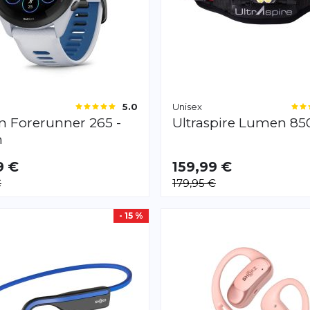
Unisex
5.0
in
Forerunner 265 -
Ultraspire
Lumen 85
m
9 €
159,99 €
€
179,95 €
- 15 %