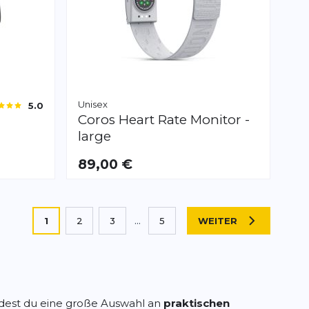
Unisex
5.0
Coros
Heart Rate Monitor -
large
89,00 €
Sie lesen gerade die Seite
1
2
3
...
5
WEITER
SEITE
Seite
Seite
Seite
dest du eine große Auswahl an
praktischen