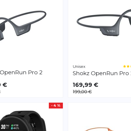
Unisex
OpenRun Pro 2
Shokz
OpenRun Pro 
9 €
169,99 €
€
199,00 €
- 4 %