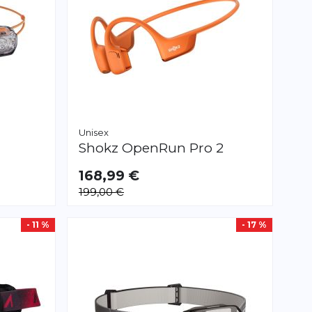
Unisex
Shokz
OpenRun Pro 2
168,99 €
199,00 €
- 11 %
- 17 %