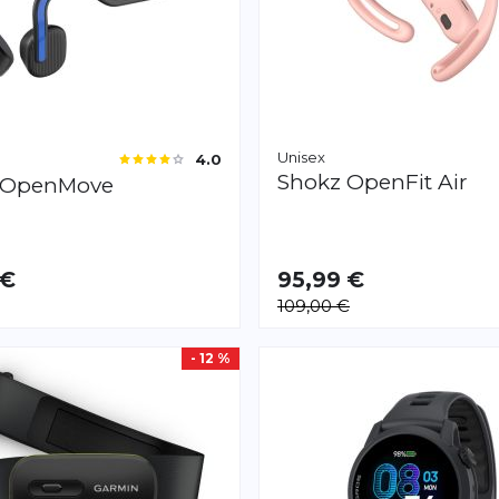
Unisex
4.0
Shokz
OpenFit Air
OpenMove
 €
95,99 €
109,00 €
- 12 %