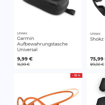
Unisex
Unisex
Garmin
Shokz
Aufbewahrungstasche
Universal
9,99 €
75,99
15,99 €
89,00 €
- 15 %