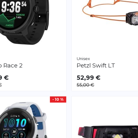
Unisex
o
Race 2
Petzl
Swift LT
9 €
52,99 €
€
55,00 €
- 10 %