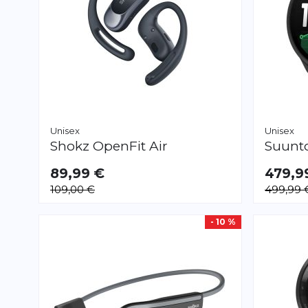
Unisex
Unisex
Shokz
OpenFit Air
Suunt
89,99 €
479,9
109,00 €
499,99 
- 10 %