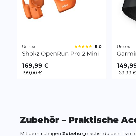
Unisex
Unisex
5.0
Shokz
OpenRun Pro 2 Mini
Garm
169,99 €
149,9
VERFÜGB
199,00 €
169,99 
S
L
Zubehör – Praktische Acc
Mit dem richtigen
Zubehör
machst du dein Traini