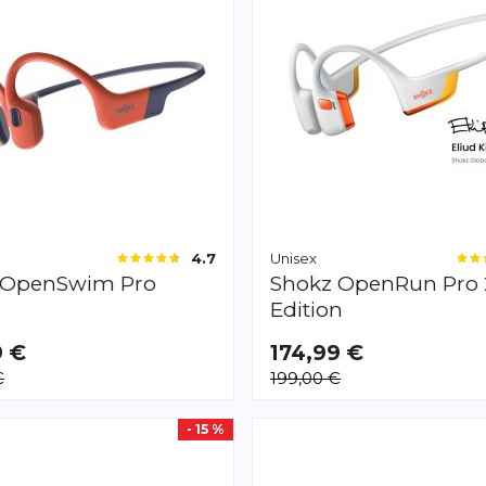
Unisex
4.7
OpenSwim Pro
Shokz
OpenRun Pro 
Edition
9 €
174,99 €
€
199,00 €
- 15 %