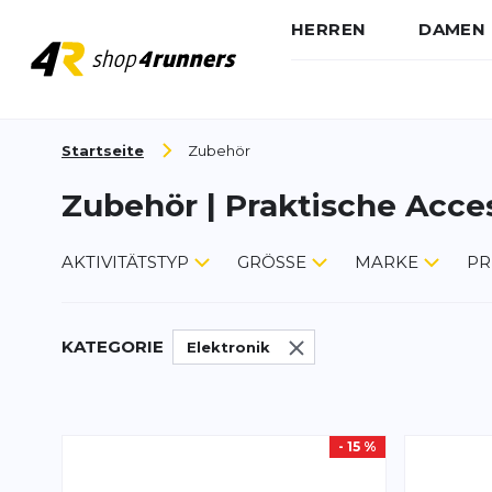
HERREN
DAMEN
Zum Inhalt springen
Startseite
Zubehör
Zubehör | Praktische Acce
AKTIVITÄTSTYP
GRÖSSE
MARKE
PR
KATEGORIE
Elektronik
- 15 %