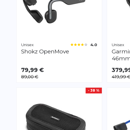
Unisex
Unisex
4.0
Shokz
OpenMove
Garm
46m
79,99 €
379,9
89,00 €
419,99 
- 38 %