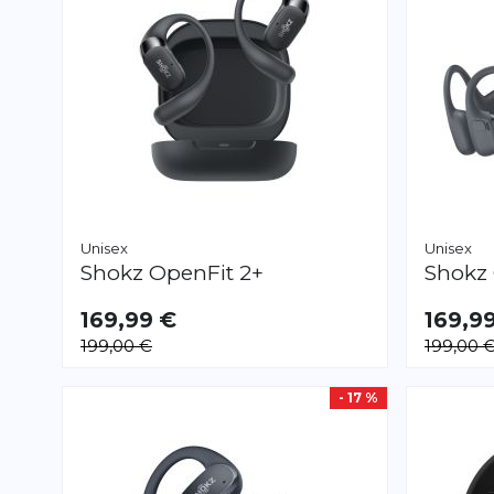
Unisex
Unisex
Shokz
OpenFit 2+
Shokz
169,99 €
169,9
199,00 €
199,00 
- 17 %