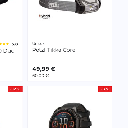
Unisex
5.0
Petzl
Tikka Core
0 Duo
49,99 €
60,00 €
- 12 %
- 3 %