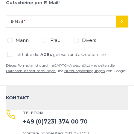
Gutscheine per E-Mail!
E-Mail
SEND
Mann
Frau
Divers
Ich habe die
AGBs
gelesen und akzeptiere sie.
Dieses Formular ist durch reCAPTCHA geschützt – es gelten die
Datenschutzbestimmungen
und
Nutzungsbedingungen
von Google.
KONTAKT
TELEFON
+49 (0)7231 374 00 70
Montag-Donnerstag: 08:00 - 17:00