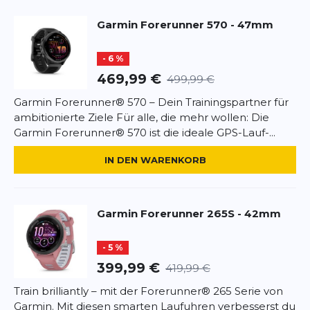
AMOLED-Touchdisplay und Tastenbedienung ?
SCHREIBE EINE BEWERTUNG
Garmin
Forerunner 570 - 47mm
Vorinstallierte Multisport-Apps, wie u.a. Triathlon,
Laufen, Radfahren, Freiwasserschwimmen ?
Forerunner 265 - 46mm
- 6 %
Trainingsbereitschaft – Insights, inwieweit der
Deine Bewertung:
Körper bereit ist für ein Training basierend auf
469,99 €
499,99 €
Trainingsstatus, Erholungszeit und HFV3 ? Messung
Produktbewertung
Garmin Forerunner® 570 – Dein Trainingspartner für
der Herzfrequenzvariabilität während des Schlafs
ambitionierte Ziele Für alle, die mehr wollen: Die
für einen täglichen sowie 7-Tages-Durchschnitt ?
Vorname
Garmin Forerunner® 570 ist die ideale GPS-Lauf-...
Vorname
Running Power ohne kompatibles Zubehör ?
Umfangreiche physiologische Messwerte und
IN DEN WARENKORB
Trainingsfunktionen ? Hochpräzise
Überschrift
Überschrift
Positionsbestimmung durch Multi-Frequenz
Empfang8 ? Smarte Funktionen wie Garmin Pay1 &
Rezension
Garmin Music4
Garmin
Forerunner 265S - 42mm
Rezension
- 5 %
399,99 €
419,99 €
Train brilliantly – mit der Forerunner® 265 Serie von
*
Pflichtfelder
Garmin. Mit diesen smarten Laufuhren verbesserst du