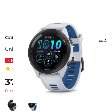
Garmin Forerunner 265 - 46mm
Unisex
- 10 %
(1 Bewertungen)
5.0
379,99 €
419,99 €
Du sparst
40,00 €