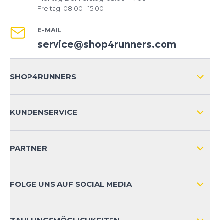
Freitag: 08:00 - 15:00
E-MAIL
service@shop4runners.com
SHOP4RUNNERS
ÜBER UNS
KUNDENSERVICE
IMPRESSUM
VERSAND & RETOURE NATIONAL
KUNDENKONTOVORTEILE
PARTNER
VERSAND & RETOURE INTERNATIONAL
ZAHLUNGSARTEN
FOLGE UNS AUF SOCIAL MEDIA
HÄUFIG GESTELLTE FRAGEN
KONTAKT
ZAHLUNGSMÖGLICHKEITEN