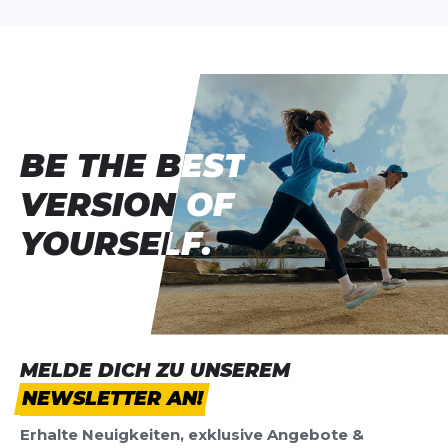
BE THE BEST
BE THE BEST
VERSION OF
VERSION OF
YOURSELF.
YOURSELF.
MELDE DICH ZU UNSEREM
NEWSLETTER AN!
Erhalte Neuigkeiten, exklusive Angebote &