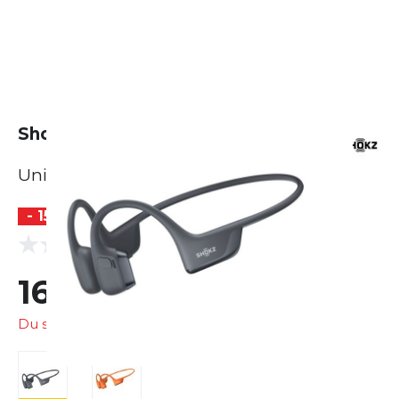
Shokz OpenRun Pro 2
Unisex
- 15 %
(0 Bewertungen)
0.0
169,99 €
199,00 €
Du sparst
29,01 €