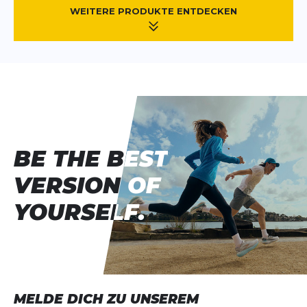
WEITERE PRODUKTE ENTDECKEN
BE THE BEST
BE THE BEST
VERSION OF
VERSION OF
YOURSELF.
YOURSELF.
MELDE DICH ZU UNSEREM