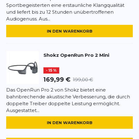
können Sie den Kopfhörer problemlos aufladen,
Sportbegeisterten eine erstaunliche Klangqualität
egal ob Sie das mitgelieferte oder lhr eigenes
und liefert bis zu 12 Stunden unübertroffenen
Kabel verwenden. Doppelte Schutzschichten und
Audiogenuss. Aus...
eine sichere Ladeanschlussabdeckung bilden eine
IN DEN WARENKORB
undurchdringliche Barriere gegen Wasser und
ermöglichen ein müheloses Aufladen.
Lieferumfang OpenRun Pro 2 Kopfhörer*1
Tragetasche*1 USB-C-Ladekabel*1
Shokz
OpenRun Pro 2 Mini
Kundendienstkarte*1 Benutzerhandbuch*1
- 15 %
169,99 €
199,00 €
Das OpenRun Pro 2 von Shokz bietet eine
bahnbrechende akustische Verbesserung, die durch
doppelte Treiber doppelte Leistung ermöglicht.
Ausgestattet...
IN DEN WARENKORB