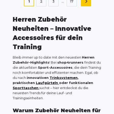
Sie lesen gerade die Seite
1
2
3
...
17
SEITE
Seite
Seite
Seite
Herren
Zubehör
Neuheiten – Innovative
Accessoires für dein
Training
Bleib immer up to date mit den neuesten
Herren
Zubehör-Highlights
! Bei
shop4runners
findest du
die aktuellsten
Sport-Accessoires
, die dein Training
noch komfortabler und effizienter machen. Egal, ob
du nach
innovativen
Trinksystemen
,
praktischen
Laufgürteln
oder funktionalen
Sporttaschen
suchst – hier entdeckst du die
neuesten Trends für deine Lauf- und
Trainingseinheiten.
Warum Zubehör Neuheiten für