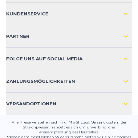
ÜBER UNS
KUNDENSERVICE
IMPRESSUM
VERSAND & RETOURE NATIONAL
KUNDENKONTOVORTEILE
PARTNER
VERSAND & RETOURE INTERNATIONAL
ZAHLUNGSARTEN
FOLGE UNS AUF SOCIAL MEDIA
HÄUFIG GESTELLTE FRAGEN
KONTAKT
ZAHLUNGSMÖGLICHKEITEN
PRODUKTSICHERHEIT
VERSANDOPTIONEN
Alle Preise verstehen sich inkl. MwSt zzgl. Versandkosten. Bei
Streichpreisen handelt es sich um unverbindliche
Preisempfehlung des Herstellers.
*Neben dem gesetzlichen Widerrufsrecht bieten wir ein 30 tägiges