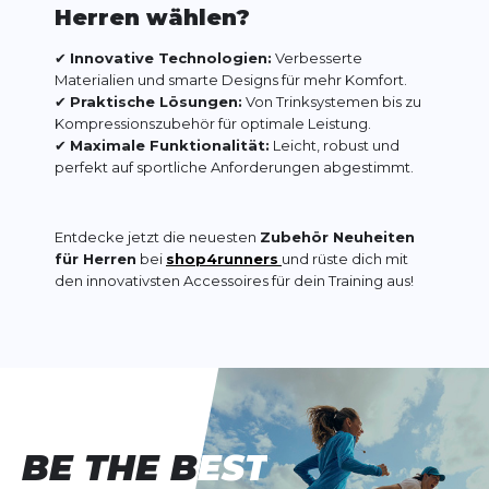
Herren wählen?
✔
Innovative Technologien:
Verbesserte
Materialien und smarte Designs für mehr Komfort.
✔
Praktische Lösungen:
Von Trinksystemen bis zu
Kompressionszubehör für optimale Leistung.
✔
Maximale Funktionalität:
Leicht, robust und
perfekt auf sportliche Anforderungen abgestimmt.
Entdecke jetzt die neuesten
Zubehör Neuheiten
für Herren
bei
shop4runners
und rüste dich mit
den innovativsten Accessoires für dein Training aus!
BE THE BEST
BE THE BEST