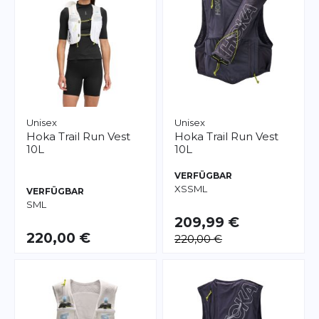
Unisex
Unisex
Hoka
Trail Run Vest
Hoka
Trail Run Vest
10L
10L
VERFÜGBAR
XS
S
M
L
VERFÜGBAR
S
M
L
209,99 €
220,00 €
220,00 €