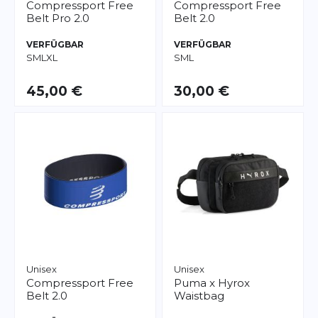
Compressport
Free
Compressport
Free
Belt Pro 2.0
Belt 2.0
VERFÜGBAR
VERFÜGBAR
S
M
L
XL
S
M
L
45,00 €
30,00 €
Unisex
Unisex
Compressport
Free
Puma
x Hyrox
Belt 2.0
Waistbag