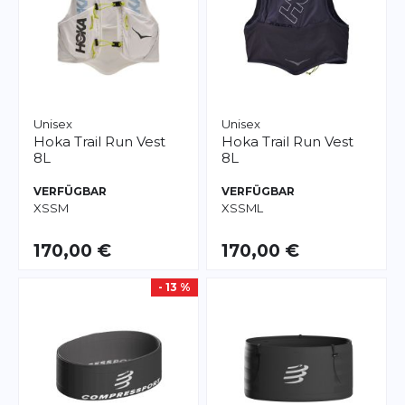
Unisex
Unisex
Hoka
Trail Run Vest
Hoka
Trail Run Vest
8L
8L
VERFÜGBAR
VERFÜGBAR
XS
S
M
XS
S
M
L
170,00 €
170,00 €
- 13 %