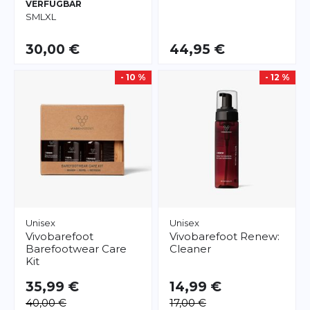
VERFÜGBAR
S
M
L
XL
30,00 €
44,95 €
- 10 %
- 12 %
Unisex
Unisex
Vivobarefoot
Vivobarefoot
Renew:
Barefootwear Care
Cleaner
Kit
35,99 €
14,99 €
40,00 €
17,00 €