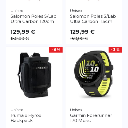
Unisex
Unisex
Salomon
Poles S/Lab
Salomon
Poles S/Lab
Ultra Carbon 120cm
Ultra Carbon 115cm
129,99 €
129,99 €
150,00 €
150,00 €
- 6 %
- 3 %
Unisex
Unisex
Puma
x Hyrox
Garmin
Forerunner
Backpack
170 Music