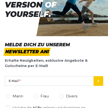
VERSION OF
VERSION OF
YOURSELF.
YOURSELF.
MELDE DICH ZU UNSEREM
NEWSLETTER AN!
Erhalte Neuigkeiten, exklusive Angebote &
Gutscheine per E-Mail!
E-Mail
SEND
Mann
Frau
Divers
Ich habe die
AGBs
gelesen und akzeptiere sie.