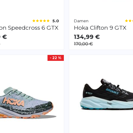
Damen
5.0
mon
Speedcross 6 GTX
Hoka
Clifton 9 GTX
9 €
134,99 €
AR
VERFÜGBAR
€
170,00 €
36.0
36 2/3
38.0
41 1/3
- 22 %