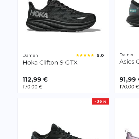
Damen
Damen
5.0
Asics
Hoka
Clifton 9 GTX
112,99 €
91,99
VERFÜGBAR
VERFÜGB
170,00 €
170,00 
38 2/3
40.0
39.5
40.0
4
- 36 %