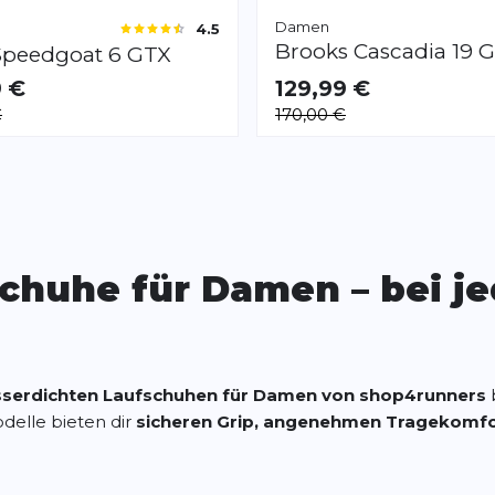
Damen
4.5
Brooks
Cascadia 19 
Speedgoat 6 GTX
9 €
129,99 €
AR
VERFÜGBAR
€
170,00 €
/3
35.5
44.0
44.5
Seite
chuhe für Damen – bei j
serdichten Laufschuhen für Damen von shop4runners
b
delle bieten dir
sicheren Grip, angenehmen Tragekomfo