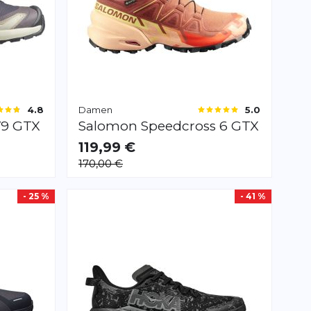
Damen
4.8
5.0
V9 GTX
Salomon
Speedcross 6 GTX
119,99 €
VERFÜGBAR
170,00 €
42.0
42 2/3
43 1/3
44.0
- 25 %
- 41 %