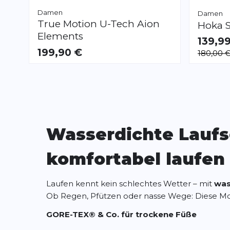
Damen
Damen
True Motion
U-Tech Aion
Hoka
Elements
139,9
VERFÜGB
199,90 €
180,00 
38 2/3
41 1
VERFÜGBAR
38.0
38.5
39.0
40.0
40.5
41.0
42.0
42.5
Wasserdichte Laufs
komfortabel laufen
Laufen kennt kein schlechtes Wetter – mit
was
Ob Regen, Pfützen oder nasse Wege: Diese Mo
GORE-TEX® & Co. für trockene Füße