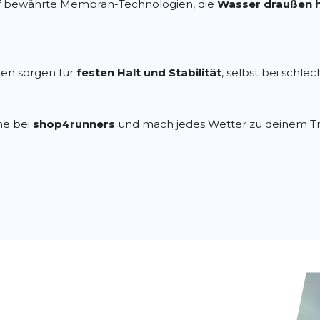
uf bewährte Membran-Technologien, die
Wasser draußen h
len sorgen für
festen Halt und Stabilität
, selbst bei schl
he bei
shop4runners
und mach jedes Wetter zu deinem Tra