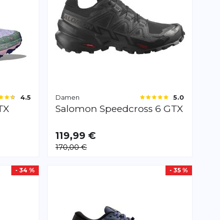
Damen
4.5
5.0
TX
Salomon
Speedcross 6 GTX
119,99 €
VERFÜGBAR
170,00 €
40 2/3
42 2/3
- 34 %
- 35 %