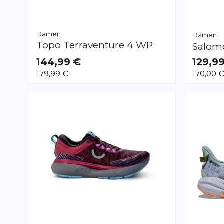
Damen
Damen
Topo
Terraventure 4 WP
Salo
144,99 €
129,9
VERFÜGBAR
VERFÜGB
179,99 €
170,00 
37.5
38.0
38.5
40 2/3