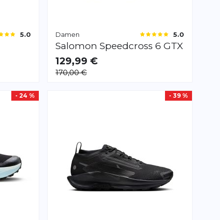
Damen
5.0
5.0
Salomon
Speedcross 6 GTX
129,99 €
VERFÜGBAR
170,00 €
42.0
42 2/3
43 1/3
44.0
- 24 %
- 39 %