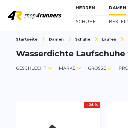
HERREN
DAMEN
SCHUHE
BEKLEI
Zum Inhalt springen
Startseite
Damen
Schuhe
Laufen
Wasserdichte Laufschuhe 
GESCHLECHT
MARKE
GRÖSSE
PRO
- 28 %