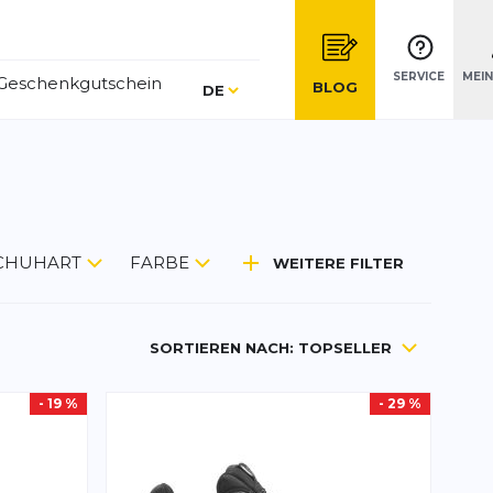
SERVICE
MEI
Geschenkgutschein
Sprache
BLOG
DE
CHUHART
FARBE
WEITERE FILTER
SORTIEREN NACH:
TOPSELLER
- 19 %
- 29 %