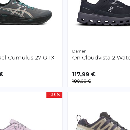
Damen
Gel-Cumulus 27 GTX
On
Cloudvista 2 Wat
 €
117,99 €
AR
VERFÜGBAR
€
180,00 €
0.5
42.0
42.5
36.5
40.0
41.0
- 23 %