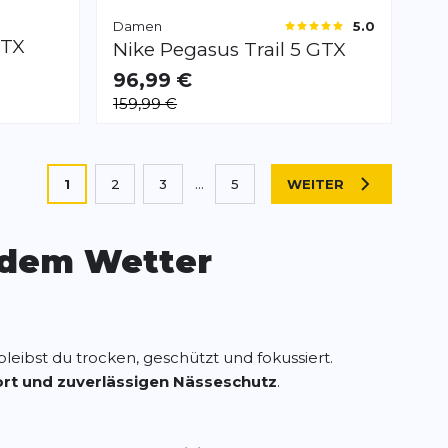
Damen
5.0
GTX
Nike
Pegasus Trail 5 GTX
96,99 €
VERFÜGBAR
159,99 €
36.0
36.5
39.0
40.0
40.5
41.0
42.0
44.5
Sie lesen gerade die Seite
1
2
3
...
5
WEITER
SEITE
Seite
Seite
Seite
edem Wetter
leibst du trocken, geschützt und fokussiert.
rt und zuverlässigen Nässeschutz
.