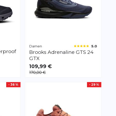
Damen
5.0
erproof
Brooks
Adrenaline GTS 24
GTX
109,99 €
VERFÜGBAR
170,00 €
35.5
36.0
36.5
38.5
- 36 %
- 29 %