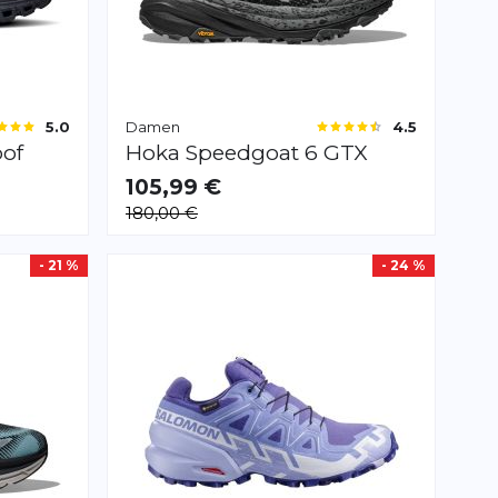
Damen
5.0
4.5
oof
Hoka
Speedgoat 6 GTX
105,99 €
VERFÜGBAR
180,00 €
0.0
40.5
38.0
- 21 %
- 24 %