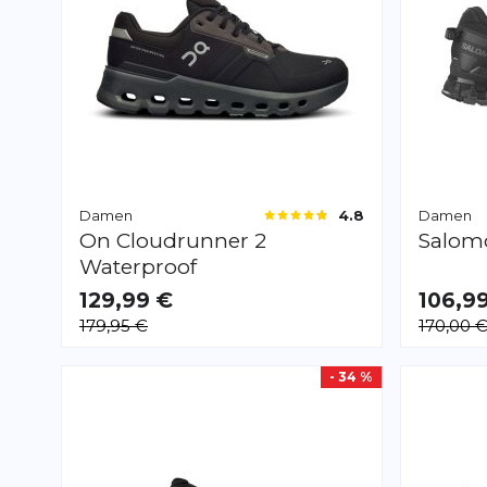
Damen
Damen
4.8
On
Cloudrunner 2
Salo
Waterproof
129,99 €
106,9
VERFÜGBAR
VERFÜGB
179,95 €
170,00 
40.5
42.0
42 2/
- 34 %