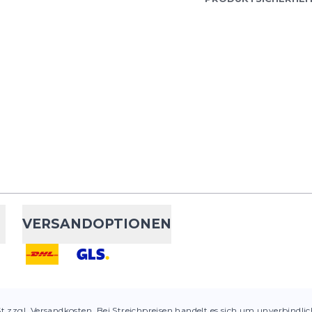
VERSANDOPTIONEN
St zzgl. Versandkosten. Bei Streichpreisen handelt es sich um unverbindli