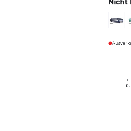
Nicht 
Ausverk
E
R