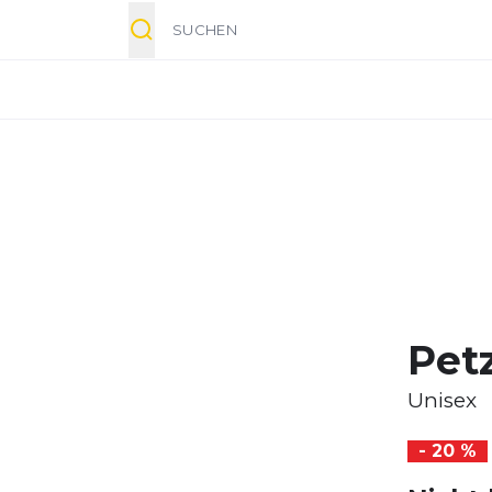
Suche
Petz
Unisex
- 20 %