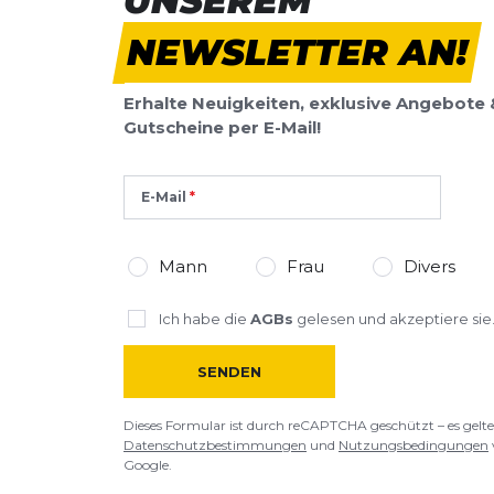
UNSEREM
Deine Bewert
NEWSLETTER AN!
Tikkina
Produktbew
Erhalte Neuigkeiten, exklusive Angebote 
Vorname
Vorname
Gutscheine per E-Mail!
Überschrift
Überschrift
E-Mail
Rezension
Rezension
Mann
Frau
Divers
Ich habe die
AGBs
gelesen und akzeptiere sie
SENDEN
*
Pflichtfelder
Dieses Formular ist durch reCAPTCHA geschützt – es gelte
BEWERTUNG HINZUFÜGEN
Datenschutzbestimmungen
und
Nutzungsbedingungen
Google.