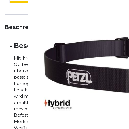
Beschreibung
Eigenschaften
Bewertungen
-
Beschreibung
Mit ihren 300 Lumen bringt die Petzl TIKKINA Licht
Ob beim Lesen im Zelt, bei der Fortbewegung im Lag
überzeugt durch einfache Bedienung, kompaktes De
passt sie mühelos in jede Jackentasche oder jeden Ru
homogene, komfortable Ausleuchtung im Nahbereich
Leuchtdauer, Standard, Maximale Leistung) bieten fl
wird mit drei AAA-Batterien geliefert, ist aber da
erhältlichen CORE-Akku kompatibel. Mit einem einzi
recyceltem, abnehmbarem Kopfband und der Mögli
Befestigungssysteme am Helm oder Fahrrad zu montier
Merkmale: Leuchtkraft: 300 Lumen Gewicht: 92 g Lic
Weißlichtstufen Energieversorgung: 3x AAA-Batterien