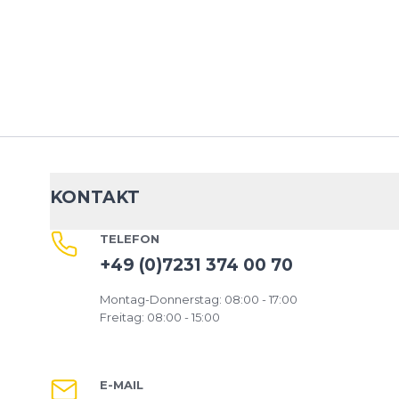
Dieses Formular ist durch reCAPTCHA geschützt – es gelten die
Date
Google.
KONTAKT
TELEFON
+49 (0)7231 374 00 70
Montag-Donnerstag: 08:00 - 17:00
Freitag: 08:00 - 15:00
E-MAIL