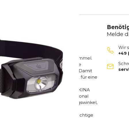
Benötig
Melde d
Wir 
+49 
 in Ihre Abende unter dem Sternenhimmel.
Schr
er oder im Alltag – diese Stirnlampe
ser
sign und ein Gewicht von nur 92 g. Damit
cksack. Der breite Lichtkegel sorgt für eine
. Drei Weißlichtstufen (Maximale
exible Einsatzmöglichkeiten. Die TIKKINA
nk HYBRID CONCEPT auch mit dem optional
gen Schalter, einstellbarem Neigungswinkel,
chkeit, die Lampe über
en, ist sie vielseitig einsetzbar. Wichtige
htkegel: breit Beleuchtungsmodi: 3
 (inkl.) oder CORE-Akku (optional)