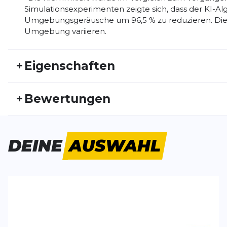
Simulationsexperimenten zeigte sich, dass der KI-Al
Umgebungsgeräusche um 96,5 % zu reduzieren. Die 
Umgebung variieren.
+
Eigenschaften
Artikelnummer:
SHOKZ24HW30009
Fr
+
Bewertungen
Aktivitätstyp:
Laufen
Triathlon
Ge
Wunderbar-mit der richtigen Größe
DEINE
AUSWAHL
Ultraleichte Kopfhörer, die man kaum spürt. Sie ve
Klangqualität begeistert mich, und auch dass man
ist ein großer Pluspunkt.
Allerdings ist bei der Größenauswahl Sorgfalt gebote
Wahl zwischen der Mini-Version und der „normalen“ 
Richtgröße hätte ich die normale Version nehmen m
verlaufende Bogen so weit ab, dass sich die Kopfhö