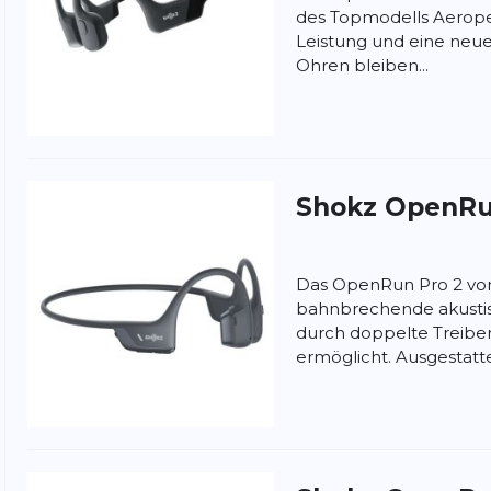
e oder eines Shirts ist dann hinderlich.
des Topmodells Aerope
Leistung und eine neue
ehr. Auch als Brillenträger hatte ich bisher
Ohren bleiben...
ind.
Shokz
OpenRun
ung:
ertung
Das OpenRun Pro 2 von
bahnbrechende akustis
durch doppelte Treibe
ermöglicht. Ausgestattet