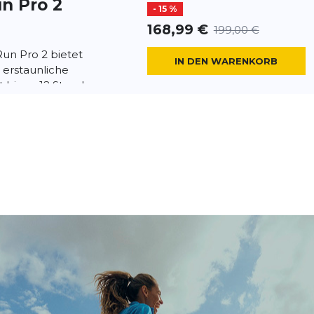
n Pro 2
- 15 %
168,99 €
199,00 €
n Pro 2 bietet
IN DEN WARENKORB
 erstaunliche
t bis zu 12 Stunden
enuss. Aus...
n Pro 2
- 15 %
169,99 €
199,00 €
n Pro 2 bietet
IN DEN WARENKORB
 erstaunliche
t bis zu 12 Stunden
enuss. Aus...