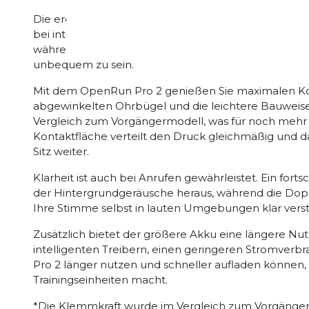
Die ergonomischen Ohrbügel und der Unibody-Rahme
bei intensiven Aktivitäten nicht verrutscht. Das Design
während der Memory-Draht aus einer Ni-Ti-Legieru
unbequem zu sein.
Mit dem OpenRun Pro 2 genießen Sie maximalen Ko
abgewinkelten Ohrbügel und die leichtere Bauweis
Vergleich zum Vorgängermodell, was für noch mehr 
Kontaktfläche verteilt den Druck gleichmäßig und d
Sitz weiter.
Klarheit ist auch bei Anrufen gewährleistet. Ein fortsc
der Hintergrundgeräusche heraus, während die Dopp
Ihre Stimme selbst in lauten Umgebungen klar verstä
Zusätzlich bietet der größere Akku eine längere Nu
intelligenten Treibern, einen geringeren Stromverb
Pro 2 länger nutzen und schneller aufladen können, 
Trainingseinheiten macht.
*Die Klemmkraft wurde im Vergleich zum Vorgängerm