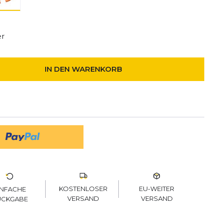
er
IN DEN WARENKORB
KOSTENLOSER
EU-WEITER
INFACHE
VERSAND
VERSAND
ÜCKGABE