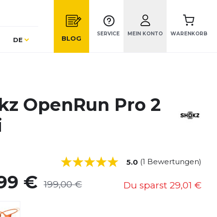
SERVICE
MEIN KONTO
WARENKORB
Sprache
BLOG
DE
kz OpenRun Pro 2
i
(1 Bewertungen)
5.0
,99 €
199,00 €
Du sparst
29,01 €