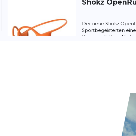
Shokz
OpenRu
Der neue Shokz OpenRu
Sportbegeisterten eine
Klangqualität und liefer
unübertroffenen Audiog
nschutzbestimmungen
und
Nutzungsbedingungen
von
Shokz
OpenRu
Der neue Shokz OpenRu
Sportbegeisterten eine
Klangqualität und liefer
unübertroffenen Audiog