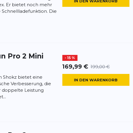
IN DEN WARENKORB
x. Er bietet noch mehr
 Schnellladefunktion. Die
 Pro 2 Mini
- 15 %
169,99 €
199,00 €
 Shokz bietet eine
IN DEN WARENKORB
che Verbesserung, die
r doppelte Leistung
...