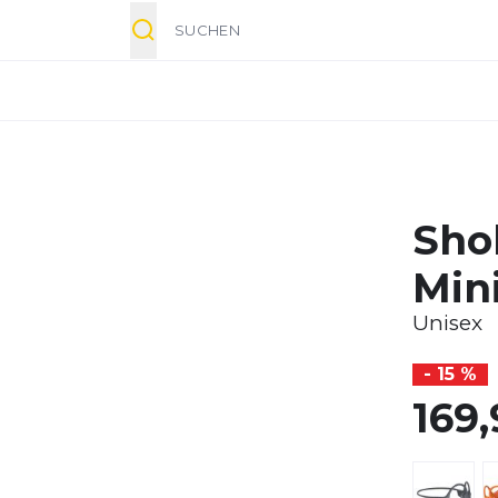
Suche
Sho
Min
Unisex
- 15 %
169