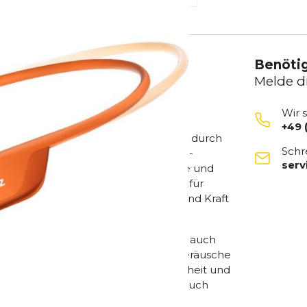
Benötig
Melde d
Wir 
+49 
hende akustische Verbesserung, die durch
Schr
sgestattet mit der neuen DualPitch™-
ser
-Conduction-Kopfhörers, der mittlere und
ines herkömmlichen Kopfhörers, der für
chliches Klangerlebnis, das Klarheit und Kraft
g nicht nur mit Ihrer Musik, sondern auch
 Verkehr, andere Jogger oder die Geräusche
s hören und sorgt so für mehr Sicherheit und
rkebereich intelligent optimiert, um auch