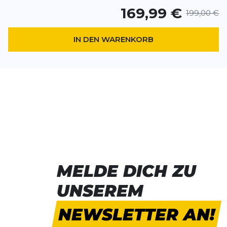
169,99 €
199,00 €
IN DEN WARENKORB
*
Pflichtfelder
BEWERTUNG HINZUFÜGEN
Dieses Formular ist durch reCAPTCHA geschützt – es gelten die
Date
Google.
MELDE DICH ZU
UNSEREM
NEWSLETTER AN!