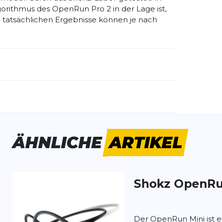
gorithmus des OpenRun Pro 2 in der Lage ist,
tatsächlichen Ergebnisse können je nach
emdartikelnummer:
SZ-HEA-0121
schlecht:
Unisex
ÄHNLICHE
ARTIKEL
rbinden sich problemlos mit dem Handy. Die
 Umgebungsgeräusche sehr gut wahrnimmt,
Shokz
OpenRu
n. Es gibt zwar einen Anhaltspunkt für die
Version. Laut der im Internet gefundenen
üssen. Dort stand jedoch der am Hinterkopf
rer beim Neigen des Kopfes in den Nacken
Der OpenRun Mini ist 