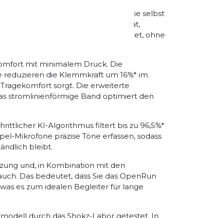
n bieten eine sichere Passform, die selbst
 sorgt für unerschütterliche Stabilität,
ng eine angenehme Klemmkraft bietet, ohne
mfort mit minimalem Druck. Die
e reduzieren die Klemmkraft um 16%* im
Tragekomfort sorgt. Die erweiterte
as stromlinienförmige Band optimiert den
hrittlicher KI-Algorithmus filtert bis zu 96,5%*
el-Mikrofone präzise Töne erfassen, sodass
ndlich bleibt.
tzung und, in Kombination mit den
rauch. Das bedeutet, dass Sie das OpenRun
was es zum idealen Begleiter für lange
odell durch das Shokz-Labor getestet. In