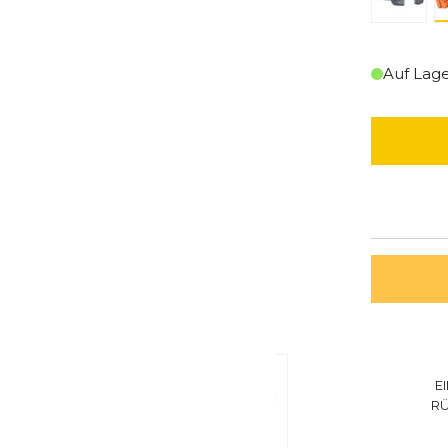
Auf Lag
E
R