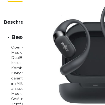
Beschreibung
Eigenschaften
Bewertungen
-
Beschreibung
OpenFit 2+ – Das ultimative Open-Ear-Hörerlebnis 
Musik und Calls wie nie zuvor mit dem OpenFit 2+. A
DualBoost-Technologie und Dolby Audio liefert er e
kristallklaren Höhen und satten, tiefen Bässen – ga
Kombination aus zwei separaten Lautsprechern sorgt
Klangerlebnis. Das ergonomische Design mit der neu
garantiert maximalen Komfort und sicheren Sitz – id
im Alltag. Die flexible Nickel-Titan-Legierung im Oh
an, sodass nichts verrutscht. Mit den neuen physisch
Musik und Lautstärke präzise und intuitiv. Vier KI-ges
Geräuschunterdrückung sorgen für klare Anrufe, se
Zertifizierung ist der OpenFit 2+ wasser- und schwei