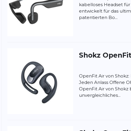
kabelloses Headset für 
entwickelt für das ultim
patentierten Bo...
Shokz
OpenFit
OpenFit Air von Shokz:
Jeden Anlass Offene Oh
OpenFit Air von Shokz 
unvergleichliches...
nschutzbestimmungen
und
Nutzungsbedingungen
von