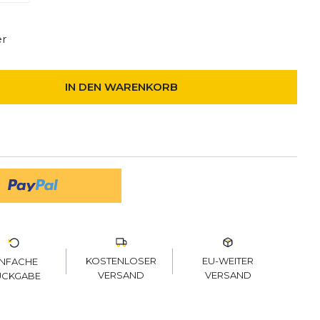
er
IN DEN WARENKORB
KOSTENLOSER
EU-WEITER
INFACHE
VERSAND
VERSAND
ÜCKGABE