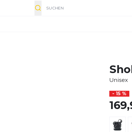
Suche
Sho
Unisex
- 15 %
169