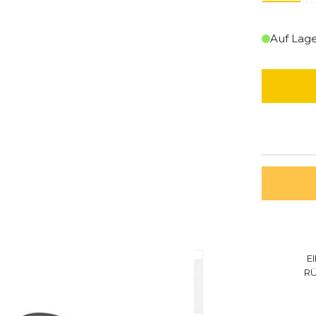
Auf Lag
E
R