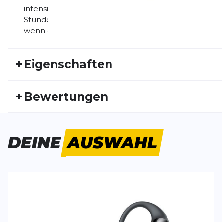
intensivem Training durch. Mit bis zu 11 Stunden Ak
Stunden Spielzeit mit Ladehülle bist du den ganze
wenn es mal schnell gehen muss, liefert eine 10-mi
+
Eigenschaften
Artikelnummer:
SHOKZ24HW30012
Fr
+
Bewertungen
Aktivitätstyp:
Laufen
Triathlon
Ge
Bisher hat noch niemand dieses Produkt bewertet.
DEINE
AUSWAHL
SCHREIBE EINE BEWERTUNG
Deine Bewert
OpenFit 2+
Produktbew
Vorname