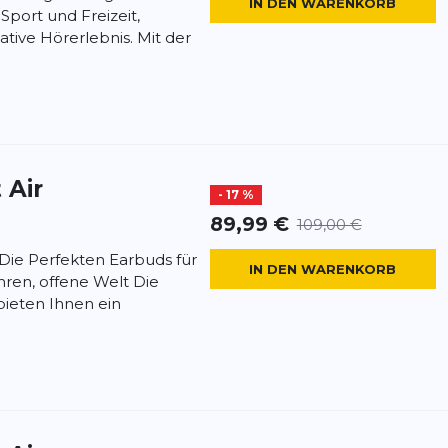
IN DEN WARENKORB
Sport und Freizeit,
ative Hörerlebnis. Mit der
 Air
- 17 %
89,99 €
109,00 €
 Die Perfekten Earbuds für
IN DEN WARENKORB
ren, offene Welt Die
bieten Ihnen ein