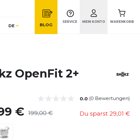
SERVICE
MEIN KONTO
WARENKORB
Sprache
BLOG
DE
kz OpenFit 2+
(0 Bewertungen)
0.0
,99 €
199,00 €
Du sparst
29,01 €