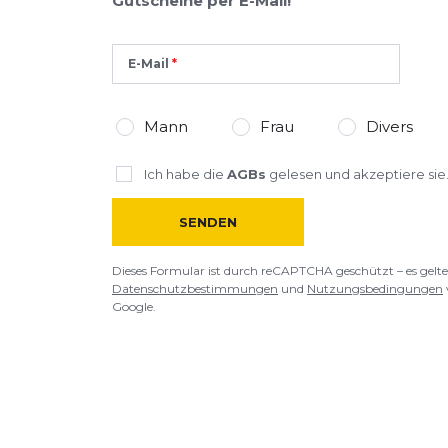
Gutscheine per E-Mail!
E-Mail
Mann
Frau
Divers
Ich habe die
AGBs
gelesen und akzeptiere sie
SENDEN
Dieses Formular ist durch reCAPTCHA geschützt – es gelte
Datenschutzbestimmungen
und
Nutzungsbedingungen
Google.