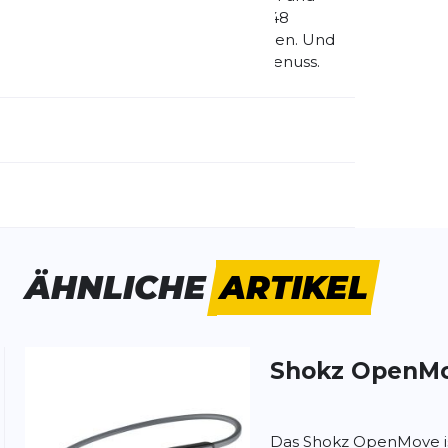
kulaufzeit pro Ladung und insgesamt 48
n Tag lang mit deinem Sound verbunden. Und
nütige Schnellladung 2 Stunden Hörgenuss.
emdartikelnummer:
SZ-HEA-0072
schlecht:
Unisex
ÄHNLICHE
ARTIKEL
Shokz
OpenM
ung:
ertung
Das Shokz OpenMove is