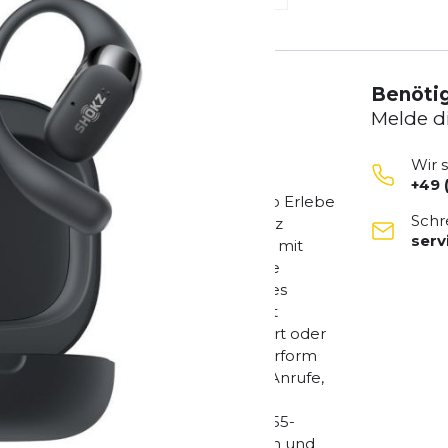
Benötig
Melde d
Wir 
+49 
mit Shokz DualBoost und Dolby Audio Erlebe
Schr
usgestattet mit der innovativen Shokz
ser
inen kraftvollen, dynamischen Sound mit
nz ohne Ohrstöpsel im Gehörgang. Die
 für ein lebendiges, konzertähnliches
en ultraweichen Silikoninnenschicht
eal für den ganzen Tag, ob beim Sport oder
rbügel passt sich perfekt an deine Ohrform
en Multifunktionstasten steuerst du Anrufe,
tützte Mikrofone mit aktiver
lbst in lauten Umgebungen. Dank IP55-
ßresistent und hält so auch bei Regen und