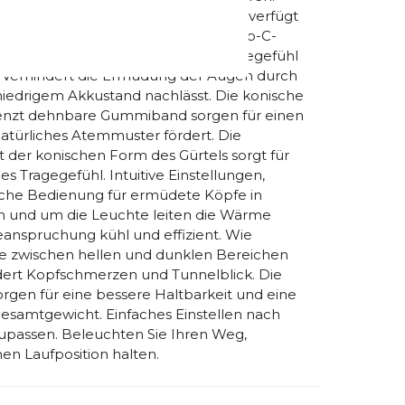
adbaren UltrAspire 18650-Akkus und verfügt
chnelle Aufladung. Inklusive USB-Typ-C-
rgen für ein fast unmerkliches Tragegefühl
n. Verhindert die Ermüdung der Augen durch
niedrigem Akkustand nachlässt. Die konische
renzt dehnbare Gummiband sorgen für einen
atürliches Atemmuster fördert. Die
 der konischen Form des Gürtels sorgt für
s Tragegefühl. Intuitive Einstellungen,
ache Bedienung für ermüdete Köpfe in
n und um die Leuchte leiten die Wärme
eanspruchung kühl und effizient. Wie
hne zwischen hellen und dunklen Bereichen
dert Kopfschmerzen und Tunnelblick. Die
gen für eine bessere Haltbarkeit und eine
samtgewicht. Einfaches Einstellen nach
upassen. Beleuchten Sie Ihren Weg,
en Laufposition halten.