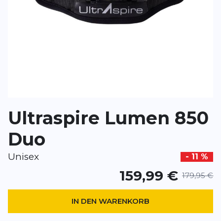
Überschrift
Überschrift
Rezension
Rezension
*
Pflichtfelder
Ultraspire Lumen 850
BEWERTUNG HINZUFÜGEN
Duo
Dieses Formular ist durch reCAPTCHA geschützt – es gelten die
Date
Unisex
- 11 %
Google.
159,99 €
179,95 €
IN DEN WARENKORB