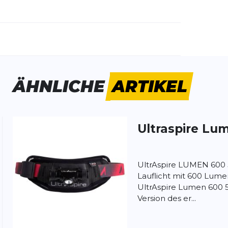
emdartikelnummer:
UA542BK
schlecht:
Unisex
ÄHNLICHE
ARTIKEL
! Guter Shop, schnelle Bearbeitung, gerne
Ultraspire
Lum
UltrAspire LUMEN 600 5
ung:
Lauflicht mit 600 Lum
ertung
UltrAspire Lumen 600 5.
Version des er...