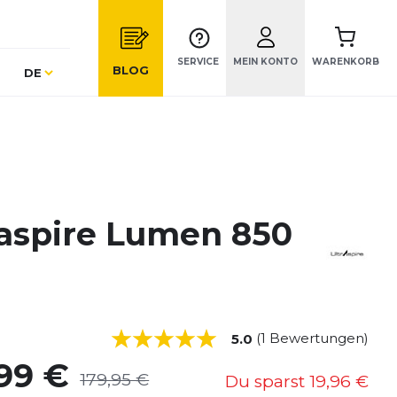
SERVICE
MEIN KONTO
WARENKORB
Sprache
BLOG
DE
raspire Lumen 850
(1 Bewertungen)
5.0
,99 €
179,95 €
Du sparst
19,96 €