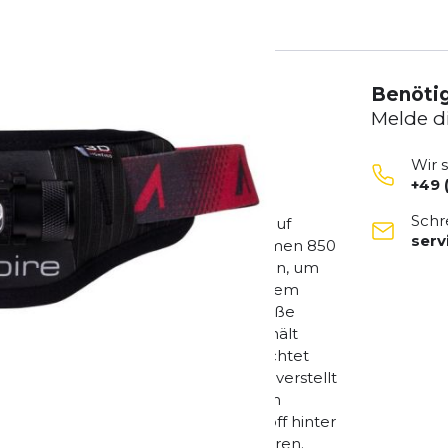
Benötig
Melde d
Wir 
+49 
Lichtausbeute und ein breites
Schr
ire 3D-Beleuchtung wirft Schatten auf
ser
es Verständnis des Geländes. Die Lumen 850
 dem die Lampe befestigt werden kann, um
en Modi, hoch, mittel, niedrig und einem
rolle über die Lumenleistung. Die große
 zwischen den Einstellungen und enthält
 schnell grün, gold oder rot aufleuchtet
er Halterung nach oben oder unten verstellt
zustellen. Der Gürtel ist mit einem
rper sitzt. Offenzelliger Schaumstoff hinter
ilft, Feuchtigkeit abzutransportieren.