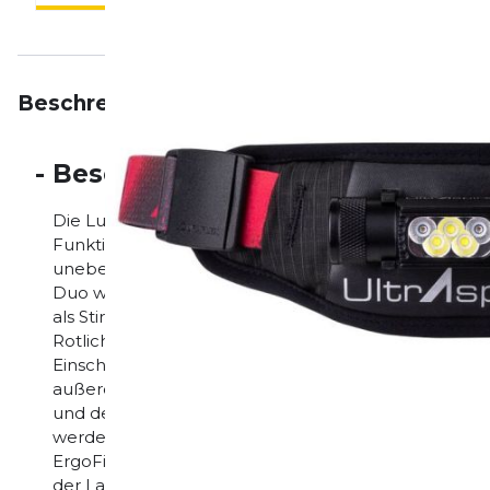
Beschreibung
Eigenschaften
Bewertungen
-
Beschreibung
Die Lumen 850 Duo bietet Vielseitigkeit, eine hohe 
Funktionsspektrum für jedes Abenteuer. Die UltrAsp
unebene Oberflächen und ermöglicht so ein besser
Duo wird mit einem Stirnlampenband geliefert, an
als Stirnlampe zu dienen. Ausgestattet mit 3 regulär
Rotlichtmodus, ermöglicht sie die vollständige Kont
Einschalttaste ermöglicht ein intuitives Umschalten
außerdem eine Batterieanzeige, die beim Einschalten
und den Batteriestand anzeigt. Die Lampe kann in d
werden, um den gewünschten Beleuchtungswinkel ein
ErgoFit Waist Design ausgestattet, das bequem am Kö
der Lampenhalterung macht die Lampe bequem und h