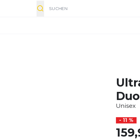
Suche
Ult
Duo
Unisex
- 11 %
159