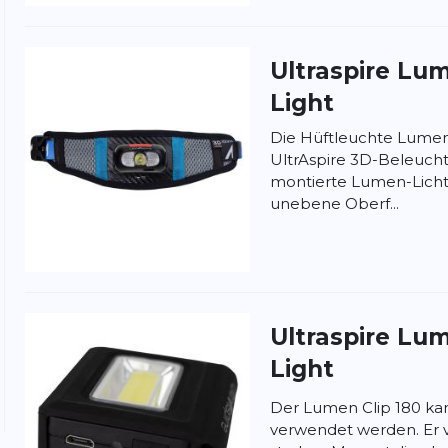
Ultraspire
Lum
Light
Die Hüftleuchte Lumen 2
UltrAspire 3D-Beleucht
montierte Lumen-Licht 
unebene Oberf...
nschutzbestimmungen
und
Nutzungsbedingungen
von
Ultraspire
Lum
Light
Der Lumen Clip 180 kann
verwendet werden. Er 