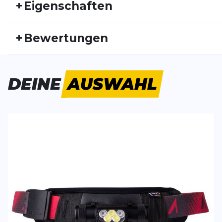
+
Eigenschaften
Artikelnummer:
UA23HW30004
Fr
+
Bewertungen
Aktivitätstyp:
Freizeit
Laufen
Ge
Starkes Profil
DEINE
AUSWAHL
Mit der Lampe macht Nachts laufen noch mehr Spaß
wieder.
Percy
17.06.26
SCHREIBE EINE BEWERTUNG
Deine Bewert
Lumen 850 Duo
Produktbew
Vorname
Vorname