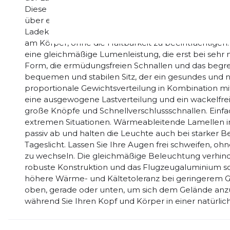
Diese Hüftleuchte enthält einen unserer wiederaufl
über einen USB Typ-C-Ladeanschluss für eine sehr s
Ladekabel. Leichte Komponenten und Materialien so
am Körper, ohne die Haltbarkeit zu beeinträchtige
eine gleichmäßige Lumenleistung, die erst bei sehr 
Form, die ermüdungsfreien Schnallen und das beg
bequemen und stabilen Sitz, der ein gesundes und n
proportionale Gewichtsverteilung in Kombination mit
eine ausgewogene Lastverteilung und ein wackelfreie
große Knöpfe und Schnellverschlussschnallen. Einf
extremen Situationen. Wärmeableitende Lamellen i
passiv ab und halten die Leuchte auch bei starker B
Tageslicht. Lassen Sie Ihre Augen frei schweifen, o
zu wechseln. Die gleichmäßige Beleuchtung verhin
robuste Konstruktion und das Flugzeugaluminium sor
höhere Wärme- und Kältetoleranz bei geringerem Ge
oben, gerade oder unten, um sich dem Gelände anz
während Sie Ihren Kopf und Körper in einer natürlich