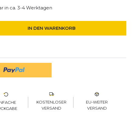
r in ca. 3-4 Werktagen
IN DEN WARENKORB
KOSTENLOSER
EU-WEITER
INFACHE
VERSAND
VERSAND
ÜCKGABE