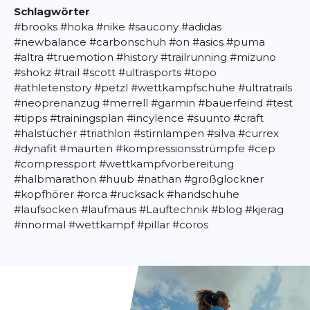
Schlagwörter
#brooks
#hoka
#nike
#saucony
#adidas
#newbalance
#carbonschuh
#on
#asics
#puma
#altra
#truemotion
#history
#trailrunning
#mizuno
#shokz
#trail
#scott
#ultrasports
#topo
#athletenstory
#petzl
#wettkampfschuhe
#ultratrails
#neoprenanzug
#merrell
#garmin
#bauerfeind
#test
#tipps
#trainingsplan
#incylence
#suunto
#craft
#halstücher
#triathlon
#stirnlampen
#silva
#currex
#dynafit
#maurten
#kompressionsstrümpfe
#cep
#compressport
#wettkampfvorbereitung
#halbmarathon
#huub
#nathan
#großglockner
#kopfhörer
#orca
#rucksack
#handschuhe
#laufsocken
#laufmaus
#Lauftechnik
#blog
#kjerag
#nnormal
#wettkampf
#pillar
#coros