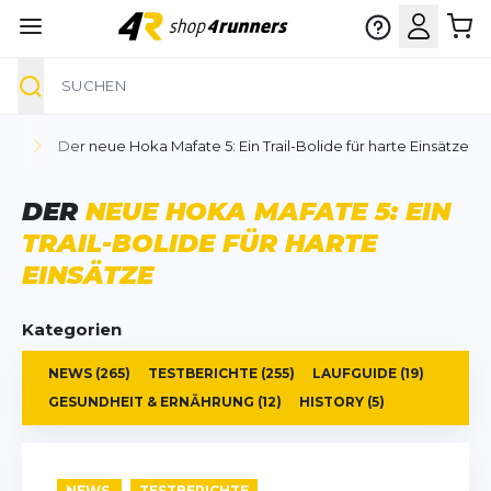
Suche
Zum Inhalt springen
WS
Der neue Hoka Mafate 5: Ein Trail-Bolide für harte Einsätze
DER
NEUE HOKA MAFATE 5: EIN
TRAIL-BOLIDE FÜR HARTE
EINSÄTZE
Kategorien
NEWS
(265)
TESTBERICHTE
(255)
LAUFGUIDE
(19)
GESUNDHEIT & ERNÄHRUNG
(12)
HISTORY
(5)
NEWS
TESTBERICHTE