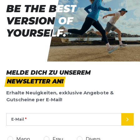
BE THE BEST
BE THE BEST
VERSION OF
VERSION OF
YOURSELF.
YOURSELF.
MELDE DICH ZU UNSEREM
NEWSLETTER AN!
Erhalte Neuigkeiten, exklusive Angebote &
Gutscheine per E-Mail!
E-Mail
SEND
Mann
Frau
Divers