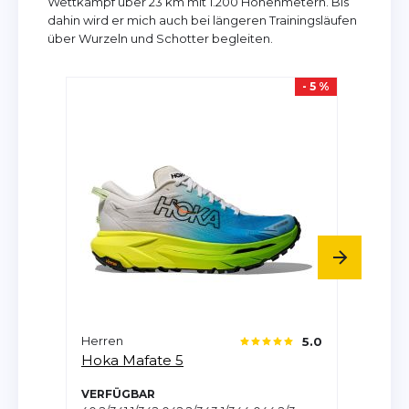
Wettkampf über 23 km mit 1.200 Höhenmetern. Bis
dahin wird er mich auch bei längeren Trainingsläufen
über Wurzeln und Schotter begleiten.
- 5 %
Dame
Herren
5.0
Hoka
Hoka
Mafate 5
VERFÜGBAR