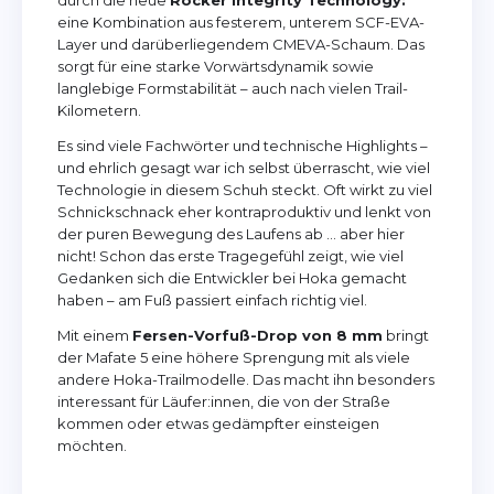
eine Kombination aus festerem, unterem SCF-EVA-
Layer und darüberliegendem CMEVA-Schaum. Das
sorgt für eine starke Vorwärtsdynamik sowie
langlebige Formstabilität – auch nach vielen Trail-
Kilometern.
Es sind viele Fachwörter und technische Highlights –
und ehrlich gesagt war ich selbst überrascht, wie viel
Technologie in diesem Schuh steckt. Oft wirkt zu viel
Schnickschnack eher kontraproduktiv und lenkt von
der puren Bewegung des Laufens ab … aber hier
nicht! Schon das erste Tragegefühl zeigt, wie viel
Gedanken sich die Entwickler bei Hoka gemacht
haben – am Fuß passiert einfach richtig viel.
Mit einem
Fersen-Vorfuß-Drop von 8 mm
bringt
der Mafate 5 eine höhere Sprengung mit als viele
andere Hoka-Trailmodelle. Das macht ihn besonders
interessant für Läufer:innen, die von der Straße
kommen oder etwas gedämpfter einsteigen
möchten.