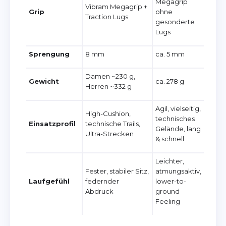
Megagrip
Vibram Megagrip +
Grip
ohne
Traction Lugs
gesonderte
Lugs
Sprengung
8 mm
ca. 5 mm
Damen ~230 g,
Gewicht
ca. 278 g
Herren ~332 g
Agil, vielseitig,
High-Cushion,
technisches
Einsatzprofil
technische Trails,
Gelände, lang
Ultra-Strecken
& schnell
Leichter,
Fester, stabiler Sitz,
atmungsaktiv,
Laufgefühl
federnder
lower-to-
Abdruck
ground
Feeling