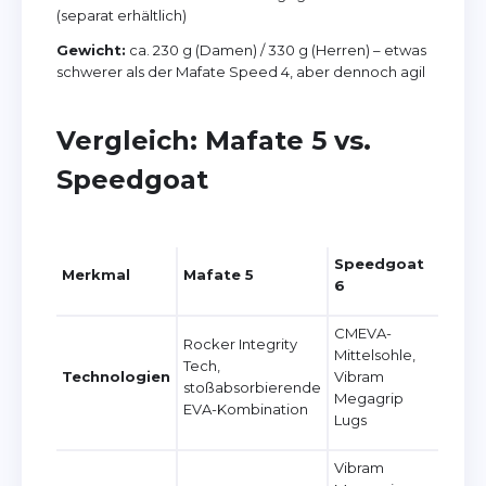
(separat erhältlich)
Gewicht:
ca. 230 g (Damen) / 330 g (Herren) – etwas
schwerer als der Mafate Speed 4, aber dennoch agil
Vergleich: Mafate 5 vs.
Speedgoat
Speedgoat
Merkmal
Mafate 5
6
CMEVA-
Rocker Integrity
Mittelsohle,
Tech,
Technologien
Vibram
stoßabsorbierende
Megagrip
EVA-Kombination
Lugs
Vibram