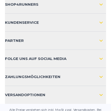
SHOP4RUNNERS
ÜBER UNS
KUNDENSERVICE
IMPRESSUM
VERSAND & RETOURE NATIONAL
KUNDENKONTOVORTEILE
PARTNER
VERSAND & RETOURE INTERNATIONAL
ZAHLUNGSARTEN
FOLGE UNS AUF SOCIAL MEDIA
HÄUFIG GESTELLTE FRAGEN
KONTAKT
ZAHLUNGSMÖGLICHKEITEN
PRODUKTSICHERHEIT
VERSANDOPTIONEN
Alle Preise verstehen sich inkl. MwSt zzgl. Versandkosten. Bei