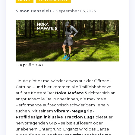
Simon Henseleit
-
September 05, 2025
Tags:
#hoka
Heute gibt es mal wieder etwas aus der Offroad-
Gattung – und hier kommen alle Trailliebhaber voll
auf ihre Kosten! Der
Hoka Mafate 5
richtet sich an
anspruchsvolle Trailrunner:innen, die maximale
Performance auf technisch schwierigem Terrain
suchen. Mit seinem
Vibram-Megagrip-
Profildesign inklusive Traction Lugs
bietet er
hervorragenden Grip – selbst auf losem oder
unebenem Untergrund. Ergänzt wird das Ganze
durch die neue
Rocker Integrity Technology: