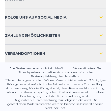
VERSAND & RETOURE INTERNATIONAL
ZAHLUNGSARTEN
FOLGE UNS AUF SOCIAL MEDIA
HÄUFIG GESTELLTE FRAGEN
KONTAKT
ZAHLUNGSMÖGLICHKEITEN
PRODUKTSICHERHEIT
VERSANDOPTIONEN
Alle Preise verstehen sich inkl. MwSt zzgl. Versandkosten. Bei
Streichpreisen handelt es sich um unverbindliche
Preisempfehlung des Herstellers.
*Neben dem gesetzlichen Widerrufsrecht bieten wir ein 30 tägiges
Rückgaberecht auf sämtliche Artikel aus unserem Online-Shop.
Voraussetzung für die Rückgabe ist, dass diese sowohl vollständig,
als auch in ihrem ursprünglichen Zustand unversehrt und ohne
Beschädigung und/oder Verschmutzung in der
Originalverkaufsverpackung zurückgeschickt wird. Die
gesetzlichen Widerrufsrechte werden hiervon selbstverständlich
nicht berührt.