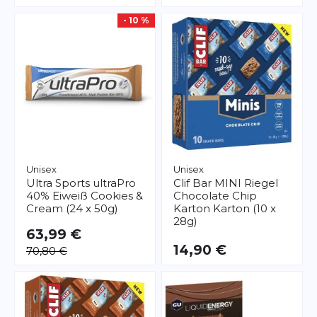
- 10 %
Unisex
Unisex
Ultra Sports
ultraPro
Clif Bar
MINI Riegel
40% Eiweiß Cookies &
Chocolate Chip
Cream (24 x 50g)
Karton Karton (10 x
28g)
63,99 €
14,90 €
70,80 €