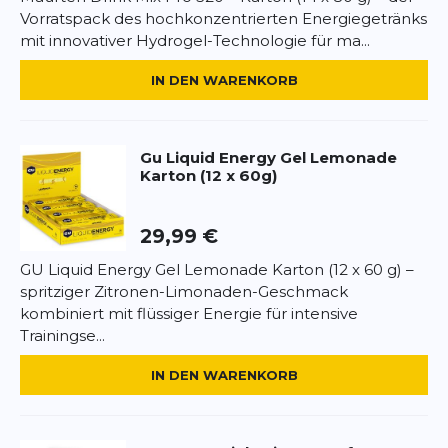
natürliche Aromen, Konservierungsstoffe.
Vorratspack des hochkonzentrierten Energiegetränks
mit innovativer Hydrogel-Technologie für ma...
*
Pflichtfelder
Nährwerte pro 60 g:
Energie 100 kcal, Fett 0 g,
Kohlenhydrate 23 g, davon Zucker 7 g, Eiweiß 0 g,
IN DEN WARENKORB
Salz 0,055 g, Koffein 40 mg.
BEWERTUNG HINZUFÜGEN
Anwendung:
1 Gel ca. 5 Minuten vor und alle 30–45
Dieses Formular ist durch reCAPTCHA geschützt – es gelten die
Minuten während der Belastung einnehmen.
Gu
Liquid Energy Gel Lemonade
Datenschutzbestimmungen
und
Nutzungsbedingungen
von
Karton (12 x 60g)
Google.
Allergenhinweis:
Kann Spuren von Soja enthalten.
29,99 €
GU Liquid Energy Gel Lemonade Karton (12 x 60 g) –
spritziger Zitronen-Limonaden-Geschmack
kombiniert mit flüssiger Energie für intensive
Trainingse...
IN DEN WARENKORB