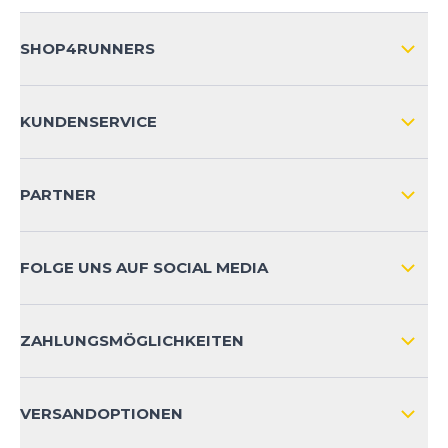
SHOP4RUNNERS
ÜBER UNS
KUNDENSERVICE
IMPRESSUM
VERSAND & RETOURE NATIONAL
KUNDENKONTOVORTEILE
PARTNER
VERSAND & RETOURE INTERNATIONAL
ZAHLUNGSARTEN
FOLGE UNS AUF SOCIAL MEDIA
HÄUFIG GESTELLTE FRAGEN
KONTAKT
ZAHLUNGSMÖGLICHKEITEN
PRODUKTSICHERHEIT
VERSANDOPTIONEN