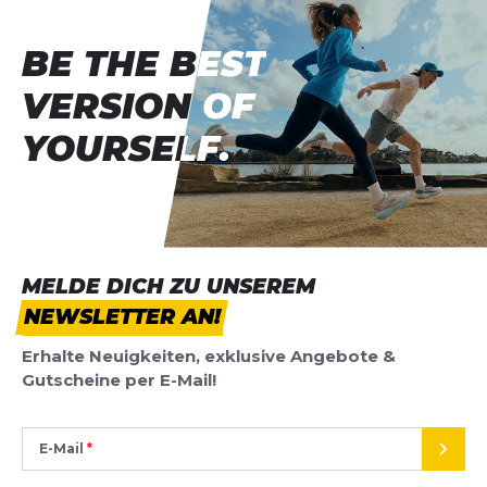
BE THE BEST
BE THE BEST
VERSION OF
VERSION OF
YOURSELF.
YOURSELF.
MELDE DICH ZU UNSEREM
NEWSLETTER AN!
Erhalte Neuigkeiten, exklusive Angebote &
Gutscheine per E-Mail!
E-Mail
SEND