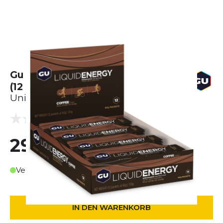
Gu Liquid Energy Coffee Karton
(12 x 60g)
Unisex
(0 Bewertungen)
0.0
29,99 €
Verfügbar in ca. 3-4 Werktagen
IN DEN WARENKORB