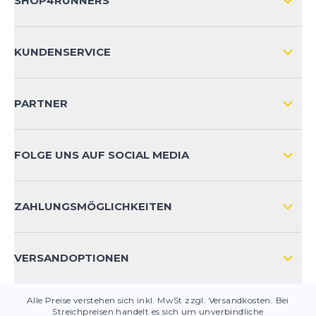
SHOP4RUNNERS
ÜBER UNS
KUNDENSERVICE
IMPRESSUM
VERSAND & RETOURE NATIONAL
KUNDENKONTOVORTEILE
PARTNER
VERSAND & RETOURE INTERNATIONAL
ZAHLUNGSARTEN
FOLGE UNS AUF SOCIAL MEDIA
HÄUFIG GESTELLTE FRAGEN
KONTAKT
ZAHLUNGSMÖGLICHKEITEN
PRODUKTSICHERHEIT
VERSANDOPTIONEN
Alle Preise verstehen sich inkl. MwSt zzgl. Versandkosten. Bei
Streichpreisen handelt es sich um unverbindliche