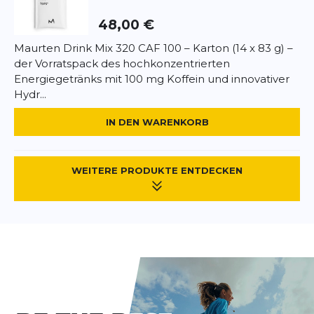
Vor oder während Ausdauerbelastungen je nach
48,00 €
Energiebedarf 1–2 Riegel verzehren.
Allergenhinweise:
Maurten Drink Mix 320 CAF 100 – Karton (14 x 83 g) –
Enthält Gluten, Milch und Soja. Kann Spuren von
der Vorratspack des hochkonzentrierten
Nüssen enthalten.
Energiegetränks mit 100 mg Koffein und innovativer
Hydr...
IN DEN WARENKORB
WEITERE PRODUKTE ENTDECKEN