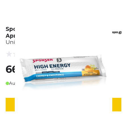
Sponser High Energy Bar -
Apricot-Vanilla (30 x 45g)
Unisex
(0 Bewertungen)
0.0
66,00 €
Auf Lager
IN DEN WARENKORB