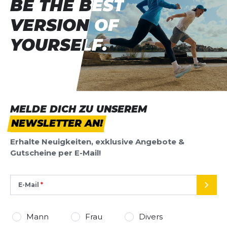
BE THE BEST
BE THE BEST
VERSION OF
VERSION OF
YOURSELF.
YOURSELF.
MELDE DICH ZU UNSEREM
NEWSLETTER AN!
Erhalte Neuigkeiten, exklusive Angebote &
Gutscheine per E-Mail!
E-Mail
SEND
Mann
Frau
Divers