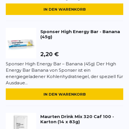
Inulin
IN DEN WARENKORB
Rapsöl
BEWERTUNG HINZUFÜGEN
Feuchthaltemittel (Glycerin)
Milcheiweiß
Dieses Formular ist durch reCAPTCHA geschützt – es gelten die
Aromen (Vanille)
Sponser
High Energy Bar - Banana
Datenschutzbestimmungen
und
Nutzungsbedingungen
von
(45g)
Google.
Emulgator (Sojalecithin)
Salz
Antioxidationsmittel (Ascorbinsäure)
2,20 €
Nährwerte pro Riegel (40g):
Sponser High Energy Bar – Banana (45g) Der High
Energie: 630kJ (150kcal)
Energy Bar Banana von Sponser ist ein
Fett: 3,3g
energiegeladener Kohlenhydratriegel, der speziell für
davon gesättigte Fettsäuren: 0,5g
Ausdaue...
Kohlenhydrate: 27g
IN DEN WARENKORB
davon Zucker: 12g
Ballaststoffe: 3g
Eiweiß: 2,5g
Salz: 0,1g
Maurten
Drink Mix 320 Caf 100 -
Karton (14 x 83g)
Anwendung: