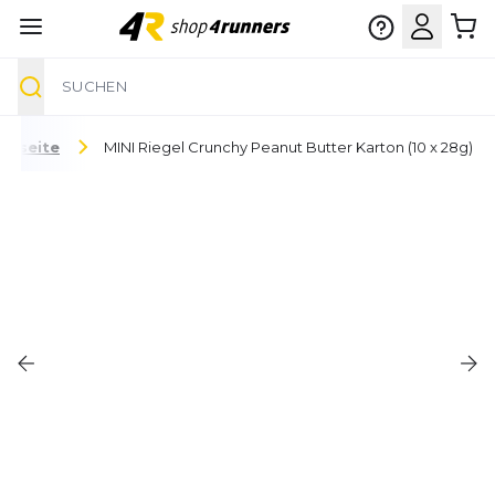
Suche
Zum Inhalt springen
artseite
MINI Riegel Crunchy Peanut Butter Karton (10 x 28g)