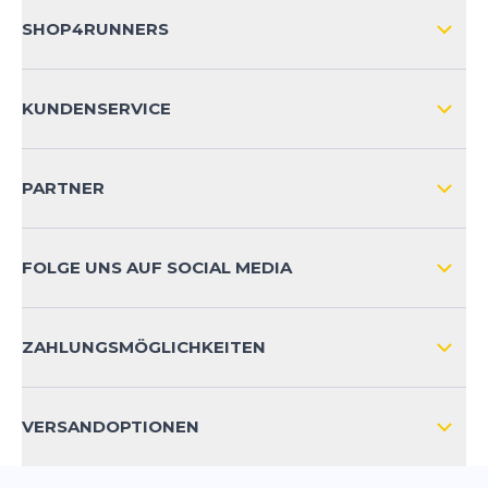
SHOP4RUNNERS
ÜBER UNS
KUNDENSERVICE
IMPRESSUM
VERSAND & RETOURE NATIONAL
KUNDENKONTOVORTEILE
PARTNER
VERSAND & RETOURE INTERNATIONAL
ZAHLUNGSARTEN
FOLGE UNS AUF SOCIAL MEDIA
HÄUFIG GESTELLTE FRAGEN
KONTAKT
ZAHLUNGSMÖGLICHKEITEN
PRODUKTSICHERHEIT
VERSANDOPTIONEN