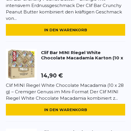
Zutaten:
Haferflocken*, brauner Reissirup*,
intensivem Erdnussgeschmack Der Clif Bar Crunchy
Sojaproteinisolat, Rohrzucker*, Erdnussbutter*
Peanut Butter kombiniert den kräftigen Geschmack
*
Pflichtfelder
(Erdnüsse*, Meersalz), Sojamehl, Reissirup*,
von...
Erdnüsse*, Sonnenblumenöl*, Reissirupfeststoffe*,
natürliches Aroma, Meersalz, Zimt*, Emulgator
BEWERTUNG HINZUFÜGEN
IN DEN WARENKORB
(Sojalecithin).
Dieses Formular ist durch reCAPTCHA geschützt – es gelten die
Nährwerte pro 28 g Riegel:
Datenschutzbestimmungen
und
Nutzungsbedingungen
von
Google.
Energie: 479 kJ / 114 kcal
Clif Bar
MINI Riegel White
Chocolate Macadamia Karton (10 x
Fett: 3,5 g – davon gesättigt: 0,5 g
Kohlenhydrate: 17 g – davon Zucker: 7 g
Eiweiß: 4 g
14,90 €
Ballaststoffe: 2 g
Salz: 0,14 g
Clif MINI Riegel White Chocolate Macadamia (10 x 28
g) – Cremiger Genuss im Mini-Format Der Clif MINI
Anwendung:
Perfekt als Snack vor oder nach dem
Riegel White Chocolate Macadamia kombiniert z...
Training oder unterwegs.
IN DEN WARENKORB
Allergenhinweise:
Enthält Erdnüsse, Soja und
Hafer. Kann Spuren von Milch und anderen
Schalenfrüchten enthalten.