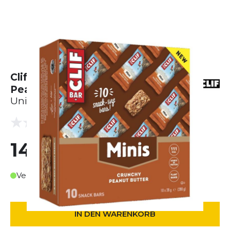
Clif Bar MINI Riegel Crunchy
Peanut Butter Karton (10 x 28g)
Unisex
(0 Bewertungen)
0.0
14,90 €
Verfügbar in ca. 3-4 Werktagen
IN DEN WARENKORB