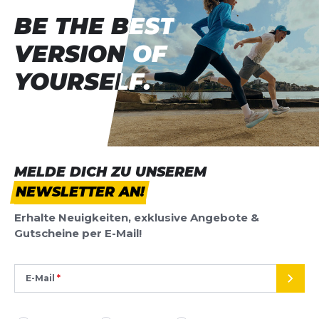
BE THE BEST
BE THE BEST
VERSION OF
VERSION OF
YOURSELF.
YOURSELF.
MELDE DICH ZU UNSEREM
NEWSLETTER AN!
Erhalte Neuigkeiten, exklusive Angebote &
Gutscheine per E-Mail!
E-Mail
SEND