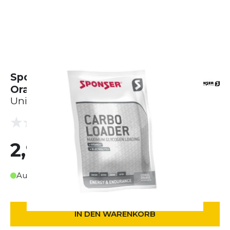
Sponser Carbo Loader - Citrus-
Orange (75g)
Unisex
(0 Bewertungen)
0.0
2,90 €
Auf Lager
IN DEN WARENKORB