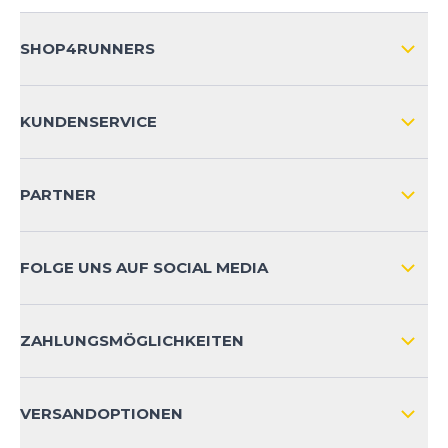
SHOP4RUNNERS
ÜBER UNS
KUNDENSERVICE
IMPRESSUM
VERSAND & RETOURE NATIONAL
KUNDENKONTOVORTEILE
PARTNER
VERSAND & RETOURE INTERNATIONAL
ZAHLUNGSARTEN
FOLGE UNS AUF SOCIAL MEDIA
HÄUFIG GESTELLTE FRAGEN
KONTAKT
ZAHLUNGSMÖGLICHKEITEN
PRODUKTSICHERHEIT
VERSANDOPTIONEN