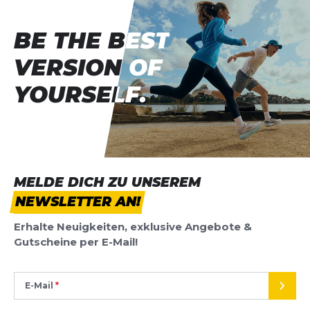
BE THE BEST
BE THE BEST
VERSION OF
VERSION OF
YOURSELF.
YOURSELF.
MELDE DICH ZU UNSEREM
NEWSLETTER AN!
Erhalte Neuigkeiten, exklusive Angebote &
Gutscheine per E-Mail!
E-Mail
SEND