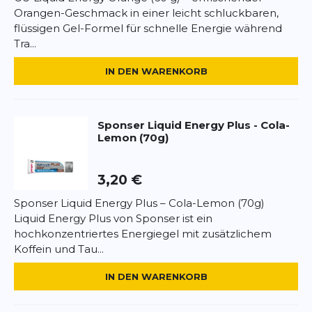
Maltodextrin
Orangen-Geschmack in einer leicht schluckbaren,
Isomaltulose
flüssigen Gel-Formel für schnelle Energie während
*
Pflichtfelder
Saccharose
Tra...
Fruktose
Vitargo® (Gerstenstärke)
BEWERTUNG HINZUFÜGEN
IN DEN WARENKORB
Mineralstoffe (Natriumcitrat, Kaliumcitrat,
Calciumcarbonat, Magnesiumcitrat)
Dieses Formular ist durch reCAPTCHA geschützt – es gelten die
Säuerungsmittel (Citronensäure)
Datenschutzbestimmungen
und
Nutzungsbedingungen
von
Google.
Aroma
Sponser
Liquid Energy Plus - Cola-
Lemon (70g)
Süßungsmittel (Sucralose, Steviolglycoside)
Nährwerte pro Portion (75g Pulver in 500ml
3,20 €
Wasser):
Energie: 1170kJ (275kcal)
Sponser Liquid Energy Plus – Cola-Lemon (70g)
Fett: 0g – davon gesättigt: 0g
Liquid Energy Plus von Sponser ist ein
Kohlenhydrate: 68g – davon Zucker: 21g
hochkonzentriertes Energiegel mit zusätzlichem
Eiweiß: 0g
Koffein und Tau...
Salz: 0,6g
IN DEN WARENKORB
Anwendung:
1 Portion (75g Pulver) in 500ml Wasser auflösen. Vor