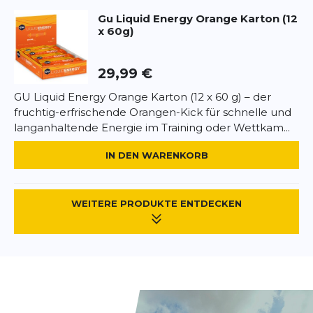
intensiven Belastungen oder in den letzten Tagen
Gu
Liquid Energy Orange Karton (12
vor einem Wettkampf täglich 1–4 Portionen
x 60g)
einnehmen.
Allergenhinweise:
29,99 €
Keine kennzeichnungspflichtigen Allergene
enthalten. Glutenfrei, laktosefrei.
GU Liquid Energy Orange Karton (12 x 60 g) – der
fruchtig-erfrischende Orangen-Kick für schnelle und
langanhaltende Energie im Training oder Wettkam...
IN DEN WARENKORB
WEITERE PRODUKTE ENTDECKEN