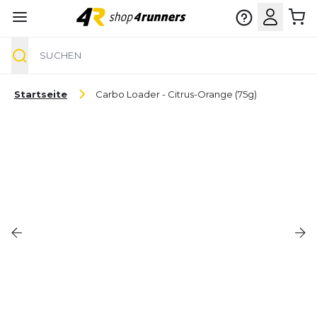
Suche
Zum Inhalt springen
Startseite
Carbo Loader - Citrus-Orange (75g)