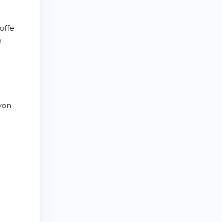
offe
n
von