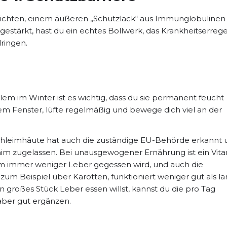
ichten, einem äußeren „Schutzlack“ aus Immunglobulinen
gestärkt, hast du ein echtes Bollwerk, das Krankheitserreg
dringen.
lem im Winter ist es wichtig, dass du sie permanent feucht
tem Fenster, lüfte regelmäßig und bewege dich viel an der
chleimhäute hat auch die zuständige EU-Behörde erkannt 
aim zugelassen. Bei unausgewogener Ernährung ist ein Vit
em immer weniger Leber gegessen wird, und auch die
um Beispiel über Karotten, funktioniert weniger gut als l
roßes Stück Leber essen willst, kannst du die pro Tag
aber gut ergänzen.