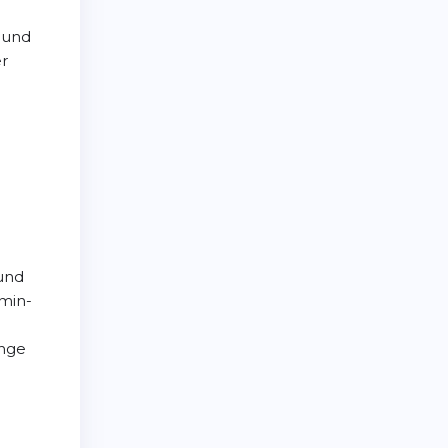
 und
er
und
amin-
ange