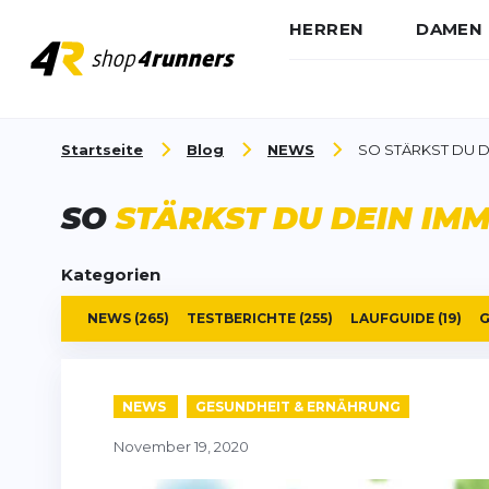
HERREN
DAMEN
Zum Inhalt springen
Startseite
Blog
NEWS
SO STÄRKST DU 
SO
STÄRKST DU DEIN IM
Kategorien
NEWS
(265)
TESTBERICHTE
(255)
LAUFGUIDE
(19)
G
NEWS
GESUNDHEIT & ERNÄHRUNG
November 19, 2020