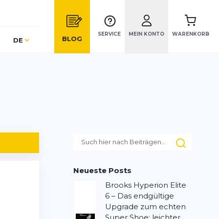
SERVICE
MEIN KONTO
WARENKORB
Sprache
BLOG
DE
Neueste Posts
Brooks Hyperion Elite
6 – Das endgültige
Upgrade zum echten
Super Shoe: leichter,