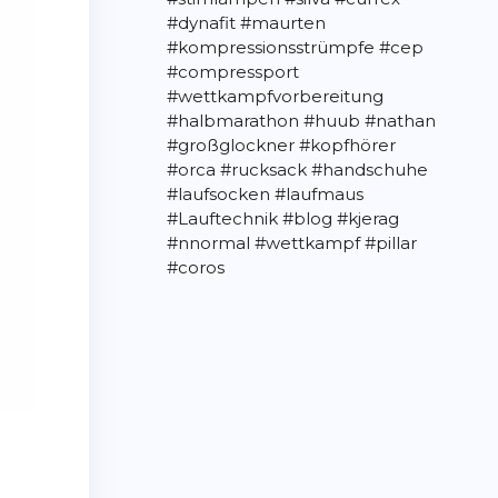
#dynafit
#maurten
#kompressionsstrümpfe
#cep
#compressport
#wettkampfvorbereitung
#halbmarathon
#huub
#nathan
#großglockner
#kopfhörer
#orca
#rucksack
#handschuhe
#laufsocken
#laufmaus
#Lauftechnik
#blog
#kjerag
#nnormal
#wettkampf
#pillar
#coros