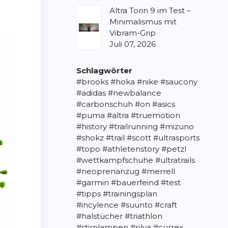
Altra Torin 9 im Test –
Minimalismus mit
Vibram-Grip
Juli 07, 2026
Schlagwörter
#brooks
#hoka
#nike
#saucony
#adidas
#newbalance
#carbonschuh
#on
#asics
#puma
#altra
#truemotion
#history
#trailrunning
#mizuno
#shokz
#trail
#scott
#ultrasports
#topo
#athletenstory
#petzl
#wettkampfschuhe
#ultratrails
#neoprenanzug
#merrell
#garmin
#bauerfeind
#test
#tipps
#trainingsplan
#incylence
#suunto
#craft
#halstücher
#triathlon
#stirnlampen
#silva
#currex