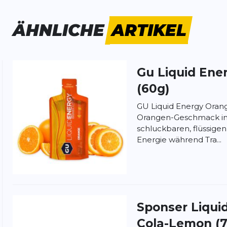
ÄHNLICHE
ARTIKEL
Gu
Liquid Ene
ung:
ertung
(60g)
GU Liquid Energy Orang
Orangen-Geschmack in 
schluckbaren, flüssigen
Energie während Tra...
Sponser
Liqui
Cola-Lemon (