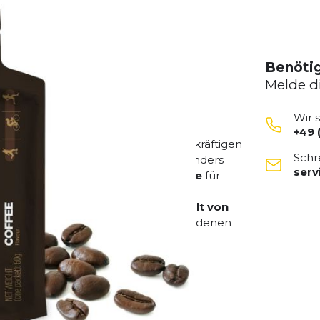
Benötig
Melde d
Wir 
+49 
e-Geschmack
kombiniert mit einem kräftigen
Schr
 flüssige Gel-Formel lässt sich besonders
ser
chung aus
Maltodextrin
und
Fructose
für
BCAAs
zur Unterstützung der
olytausgleich. Der hohe
Koffeingehalt von
iningseinheiten oder Wettkämpfe, bei denen