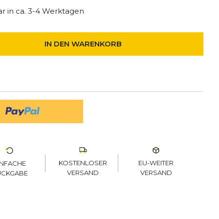
r in ca. 3-4 Werktagen
IN DEN WARENKORB
KOSTENLOSER
EU-WEITER
INFACHE
VERSAND
VERSAND
ÜCKGABE