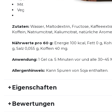
Mit BCAAs & Elektrolyten
Vegan & glutenfrei
Zutaten:
Wasser, Maltodextrin, Fructose, Kaffeeextrak
Koffein, Natriumcitrat, Kaliumcitrat, natürliche Arom
Nährwerte pro 60 g:
Energie 100 kcal, Fett 0 g, Ko
g, Salz 0,055 g, Koffein 40 mg.
Anwendung:
1 Gel ca. 5 Minuten vor und alle 30–4
Allergenhinweis:
Kann Spuren von Soja enthalten.
+
Eigenschaften
Artikelnummer:
GU23FS30001
Fr
+
Bewertungen
Geschlecht:
Unisex
Akt