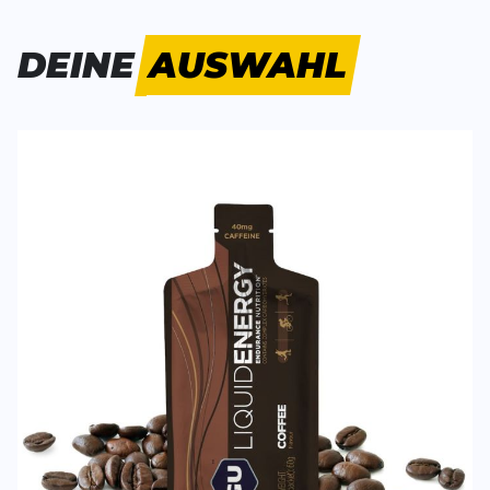
Bisher hat noch niemand dieses Produkt bewertet.
DEINE
AUSWAHL
SCHREIBE EINE BEWERTUNG
Deine Bewert
Liquid Energy Coffee (60g)
Produktbew
Vorname
Vorname
Überschrift
Überschrift
Rezension
Rezension