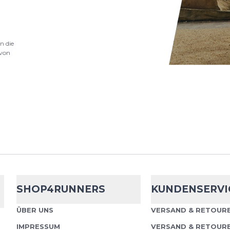
n die
von
Gu
Liquid Ene
(60g)
GU Liquid Energy Gel Co
Energieschub für intens
und Wettkämpfe. Mit se
läss...
SHOP4RUNNERS
KUNDENSERVI
Gu
Energy Gel
ÜBER UNS
VERSAND & RETOURE
(32g)
IMPRESSUM
VERSAND & RETOUR