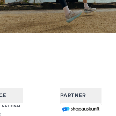
rgy Gel Cola
2,89 €
la (60 g) – dein schneller
IN DEN WARENKORB
ive Trainingseinheiten
iner flüssigen Konsistenz
CE
PARTNER
 Espresso Love
2,59 €
 NATIONAL
E