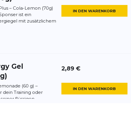
Plus – Cola-Lemon (70g)
IN DEN WARENKORB
Sponser ist ein
rgiegel mit zusätzlichem
rgy Gel
2,89 €
g)
Lemonade (60 g) –
IN DEN WARENKORB
r dein Training oder
seiner flüssigen
...