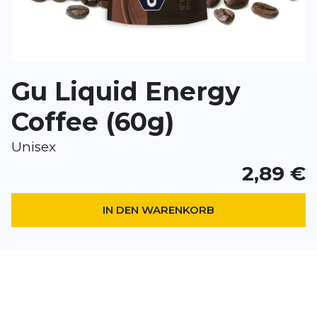
*
Pflichtfelder
BEWERTUNG HINZUFÜGEN
Gu Liquid Energy
Dieses Formular ist durch reCAPTCHA geschützt – es gelten die
Date
Google.
Coffee (60g)
Unisex
2,89 €
IN DEN WARENKORB