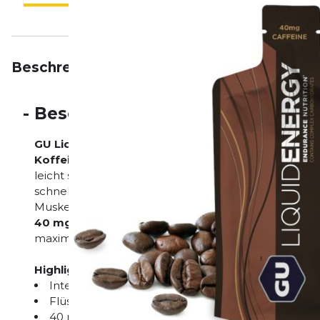
Beschreibung
Eigenschaften
Bewertungen
-
Beschreibung
GU Liquid Energy Coffee (60 g)
– intensiver
Kaffe
Koffein-Kick
für maximale Leistung und Fokus. Diese
leicht schlucken und liefert eine ausgewogene Mis
schnelle und langanhaltende Energie. Mit
450 mg 
Muskelerholung und
55 mg Natrium
für den Elektr
40 mg
pro Portion macht es ideal für intensive Tra
maximale Konzentration gefordert ist.
Highlights:
Intensiver Kaffee-Geschmack
Flüssige Konsistenz für leichte Einnahme
40 mg Koffein für Energie & Fokus