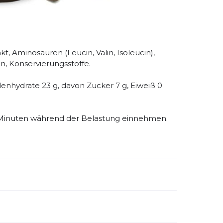
t, Aminosäuren (Leucin, Valin, Isoleucin),
en, Konservierungsstoffe.
hlenhydrate 23 g, davon Zucker 7 g, Eiweiß 0
5 Minuten während der Belastung einnehmen.
emdartikelnummer:
17201-E
ivitätstyp:
Laufen
Outdoor