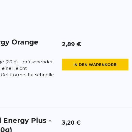
rgy Orange
2,89 €
e (60 g) – erfrischender
IN DEN WARENKORB
einer leicht
 Gel-Formel für schnelle
d Energy Plus -
3,20 €
70g)