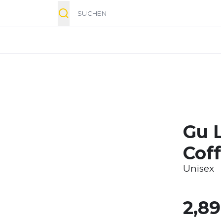
Suche
Gu 
Coff
Unisex
2,8