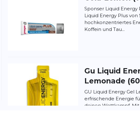
Sponser Liquid Energy 
Liquid Energy Plus von 
hochkonzentriertes Ene
Koffein und Tau...
nschutzbestimmungen
und
Nutzungsbedingungen
von
Gu
Liquid Ene
Lemonade (60
GU Liquid Energy Gel 
erfrischende Energie fü
deinen Wettkampf. Mit 
Konsistenz lässt sich dies