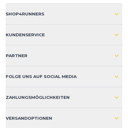
SHOP4RUNNERS
ÜBER UNS
KUNDENSERVICE
IMPRESSUM
VERSAND & RETOURE NATIONAL
KUNDENKONTOVORTEILE
PARTNER
VERSAND & RETOURE INTERNATIONAL
ZAHLUNGSARTEN
FOLGE UNS AUF SOCIAL MEDIA
HÄUFIG GESTELLTE FRAGEN
KONTAKT
ZAHLUNGSMÖGLICHKEITEN
PRODUKTSICHERHEIT
VERSANDOPTIONEN