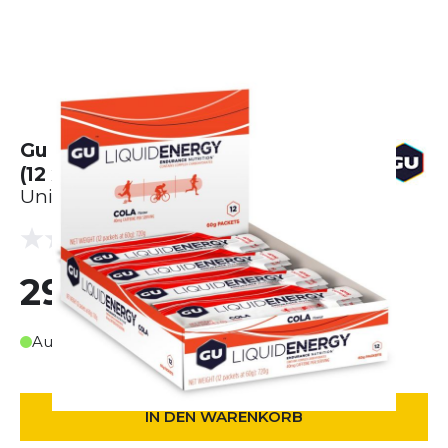
Gu Liquid Energy Gel Cola Karton
(12 x 60g)
Unisex
(0 Bewertungen)
0.0
29,99 €
Auf Lager
IN DEN WARENKORB