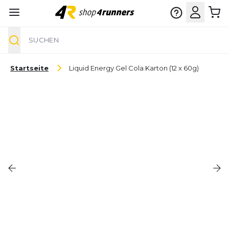
Suche
Zum Inhalt springen
Startseite
Liquid Energy Gel Cola Karton (12 x 60g)