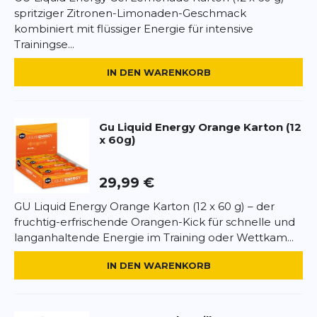
spritziger Zitronen-Limonaden-Geschmack
Nährwerte pro 60 g:
Energie 100 kcal, Fett 0 g,
kombiniert mit flüssiger Energie für intensive
*
Pflichtfelder
Kohlenhydrate 23 g, davon Zucker 7 g, Eiweiß 0 g,
Trainingse...
Salz 0,13 g, Koffein 40 mg.
BEWERTUNG HINZUFÜGEN
IN DEN WARENKORB
Anwendung:
1 Gel ca. 5 Minuten vor und alle 30–45
Minuten während der Belastung einnehmen.
Dieses Formular ist durch reCAPTCHA geschützt – es gelten die
Datenschutzbestimmungen
und
Nutzungsbedingungen
von
Google.
Allergenhinweis:
Kann Spuren von Soja enthalten.
Gu
Liquid Energy Orange Karton (12
x 60g)
29,99 €
GU Liquid Energy Orange Karton (12 x 60 g) – der
fruchtig-erfrischende Orangen-Kick für schnelle und
langanhaltende Energie im Training oder Wettkam...
IN DEN WARENKORB