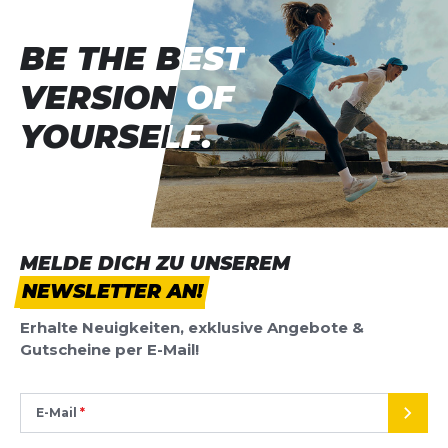
BE THE BEST
BE THE BEST
VERSION OF
VERSION OF
YOURSELF.
YOURSELF.
MELDE DICH ZU UNSEREM
NEWSLETTER AN!
Erhalte Neuigkeiten, exklusive Angebote &
Gutscheine per E-Mail!
E-Mail
SEND