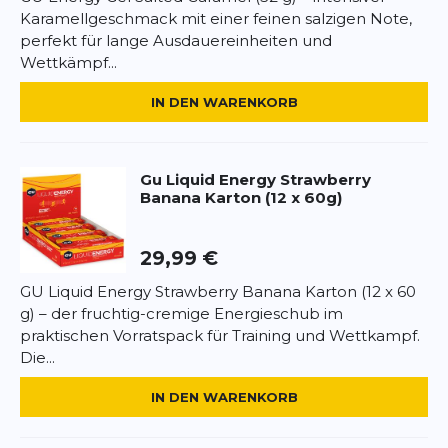
Pflanzenöl, Karamellsirup, Molkenprotein,
Karamellgeschmack mit einer feinen salzigen Note,
Natriumchlorid, Aminosäuren (Leucin, Valin,
perfekt für lange Ausdauereinheiten und
*
Pflichtfelder
Isoleucin), natürliche Aromen, Backtriebmittel.
Wettkämpf...
Nährwerte pro 32 g:
BEWERTUNG HINZUFÜGEN
Energie 150 kcal, Fett 6 g,
IN DEN WARENKORB
Kohlenhydrate 21 g, davon Zucker 11 g, Eiweiß 2 g,
Salz 0,38 g.
Dieses Formular ist durch reCAPTCHA geschützt – es gelten die
Datenschutzbestimmungen
und
Nutzungsbedingungen
von
Google.
Anwendung:
1 Waffel ca. 30–60 Minuten vor oder
Gu
Liquid Energy Strawberry
Banana Karton (12 x 60g)
während längerer Belastungen essen.
Allergenhinweis:
Enthält Weizen, Milch; kann
29,99 €
Spuren von Soja enthalten.
GU Liquid Energy Strawberry Banana Karton (12 x 60
g) – der fruchtig-cremige Energieschub im
praktischen Vorratspack für Training und Wettkampf.
Die...
IN DEN WARENKORB