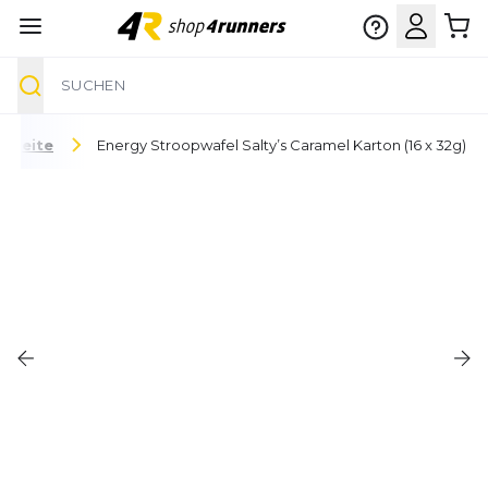
Suche
Zum Inhalt springen
rtseite
Energy Stroopwafel Salty’s Caramel Karton (16 x 32g)