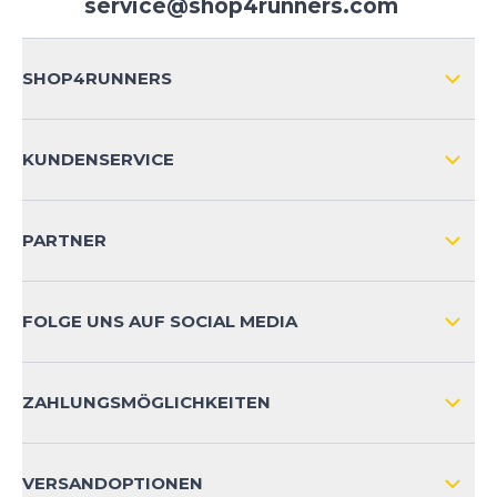
service@shop4runners.com
SHOP4RUNNERS
ÜBER UNS
KUNDENSERVICE
IMPRESSUM
VERSAND & RETOURE NATIONAL
KUNDENKONTOVORTEILE
PARTNER
VERSAND & RETOURE INTERNATIONAL
ZAHLUNGSARTEN
FOLGE UNS AUF SOCIAL MEDIA
HÄUFIG GESTELLTE FRAGEN
KONTAKT
ZAHLUNGSMÖGLICHKEITEN
PRODUKTSICHERHEIT
VERSANDOPTIONEN