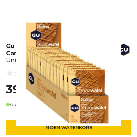
Gu Energy Stroopwafel Salty’s
Caramel Karton (16 x 32g)
Unisex
(0 Bewertungen)
0.0
39,99 €
Auf Lager
IN DEN WARENKORB