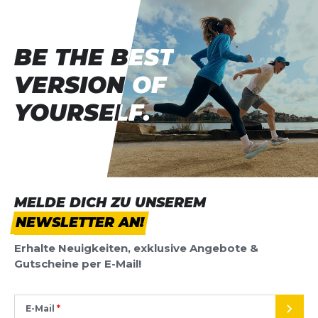
BE THE BEST
BE THE BEST
VERSION OF
VERSION OF
YOURSELF.
YOURSELF.
MELDE DICH ZU UNSEREM
NEWSLETTER AN!
Erhalte Neuigkeiten, exklusive Angebote &
Gutscheine per E-Mail!
E-Mail
SEND