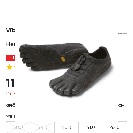
Vibram FiveFingers KSO Eco Wool
Herren
- 19 %
(2 Bewertungen)
5.0
112,99 €
139,90 €
Du sparst
26,91 €
GRÖSSE AUSWÄHLEN
EU
US
CM
Wir empfehlen, Ihre Standardgröße zu wählen
38.0
39.0
40.0
41.0
42.0