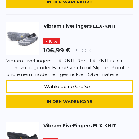
auch wegen der Nachhaltigkeit.
IN DEN WARENKORB
Betina
31.12.25
Vibram
FiveFingers ELX-KNIT
SCHREIBE EINE BEWERTUNG
- 18 %
FiveFingers KSO Eco Wool
106,99 €
130,00 €
Deine Bewertung:
Vibram FiveFingers ELX-KNIT Der ELX-KNIT ist ein
Produktbewertung
leicht zu tragender Barfußschuh mit Slip-on-Komfort
und einem modernen gestrickten Obermaterial....
Vorname
Vorname
Wähle deine Größe
Überschrift
Überschrift
IN DEN WARENKORB
Rezension
Rezension
Vibram
FiveFingers ELX-KNIT