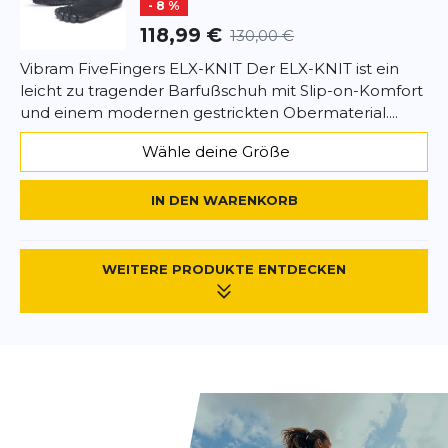
- 8 %
118,99 €
130,00 €
*
Pflichtfelder
Vibram FiveFingers ELX-KNIT Der ELX-KNIT ist ein
leicht zu tragender Barfußschuh mit Slip-on-Komfort
BEWERTUNG HINZUFÜGEN
und einem modernen gestrickten Obermaterial....
Dieses Formular ist durch reCAPTCHA geschützt – es gelten die
Wähle deine Größe
Datenschutzbestimmungen
und
Nutzungsbedingungen
von
Google.
IN DEN WARENKORB
WEITERE PRODUKTE ENTDECKEN