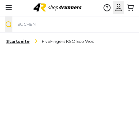
Suche
Zum Inhalt springen
Startseite
FiveFingers KSO Eco Wool