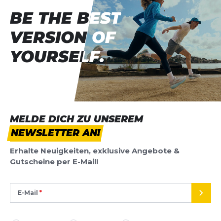
BE THE BEST
BE THE BEST
VERSION OF
VERSION OF
YOURSELF.
YOURSELF.
MELDE DICH ZU UNSEREM
NEWSLETTER AN!
Erhalte Neuigkeiten, exklusive Angebote &
Gutscheine per E-Mail!
E-Mail
SEND