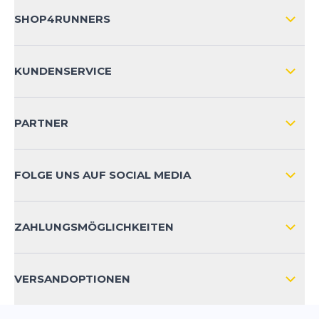
SHOP4RUNNERS
ÜBER UNS
KUNDENSERVICE
IMPRESSUM
VERSAND & RETOURE NATIONAL
KUNDENKONTOVORTEILE
PARTNER
VERSAND & RETOURE INTERNATIONAL
ZAHLUNGSARTEN
FOLGE UNS AUF SOCIAL MEDIA
HÄUFIG GESTELLTE FRAGEN
KONTAKT
ZAHLUNGSMÖGLICHKEITEN
PRODUKTSICHERHEIT
VERSANDOPTIONEN