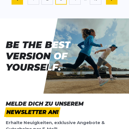
SEITE
SEITE
Seite
Seite
Seite
Seite
BE THE BEST
BE THE BEST
VERSION OF
VERSION OF
YOURSELF.
YOURSELF.
MELDE DICH ZU UNSEREM
NEWSLETTER AN!
Erhalte Neuigkeiten, exklusive Angebote &
Gutscheine per E-Mail!