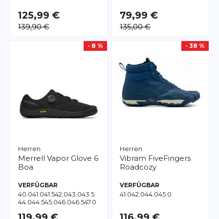
125,99 €
79,99 €
139,90 €
135,00 €
- 8 %
- 38 %
Herren
Herren
Merrell
Vapor Glove 6
Vibram
FiveFingers
Boa
Roadcozy
VERFÜGBAR
VERFÜGBAR
40.0
41.0
41.5
42.0
43.0
43.5
41.0
42.0
44.0
45.0
44.0
44.5
45.0
46.0
46.5
47.0
48.0
49.0
119,99 €
116,99 €