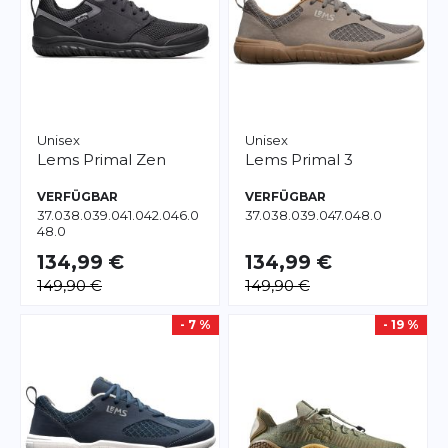
Unisex
Unisex
Lems
Primal Zen
Lems
Primal 3
VERFÜGBAR
VERFÜGBAR
37.0
38.0
39.0
41.0
42.0
46.0
37.0
38.0
39.0
47.0
48.0
48.0
134,99 €
134,99 €
149,90 €
149,90 €
- 7 %
- 19 %