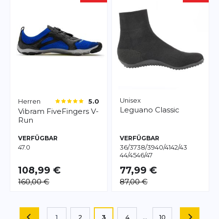
Unisex
Herren
5.0
Leguano
Classic
Vibram
FiveFingers V-
Run
VERFÜGBAR
VERFÜGBAR
47.0
36/37
38/39
40/41
42/43
44/45
46/47
108,99 €
77,99 €
160,00 €
87,00 €
Seite
Sie lesen gerade die Seite
1
2
3
4
...
10