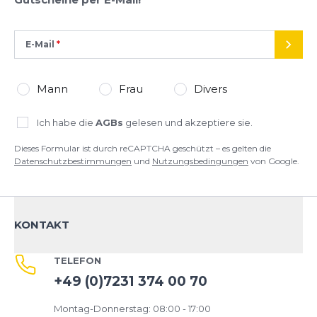
E-Mail
SEND
Mann
Frau
Divers
Ich habe die
AGBs
gelesen und akzeptiere sie.
Dieses Formular ist durch reCAPTCHA geschützt – es gelten die
Datenschutzbestimmungen
und
Nutzungsbedingungen
von Google.
KONTAKT
TELEFON
+49 (0)7231 374 00 70
Montag-Donnerstag: 08:00 - 17:00