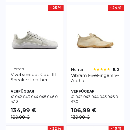
- 25 %
- 24 %
Herren
Herren
5.0
Vivobarefoot
Gobi III
Vibram
FiveFingers V-
Sneaker Leather
Alpha
VERFÜGBAR
VERFÜGBAR
41.0
42.0
43.0
44.0
45.0
46.0
41.0
42.0
43.0
44.0
45.0
46.0
47.0
47.0
134,99 €
106,99 €
180,00 €
139,90 €
- 32 %
- 10 %