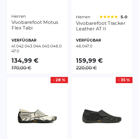
Herren
Herren
5.0
Vivobarefoot
Motus
Vivobarefoot
Tracker
Flex Tabi
Leather AT II
VERFÜGBAR
VERFÜGBAR
41.0
42.0
43.0
44.0
45.0
46.0
46.0
47.0
47.0
134,99 €
159,99 €
170,00 €
220,00 €
- 28 %
- 35 %