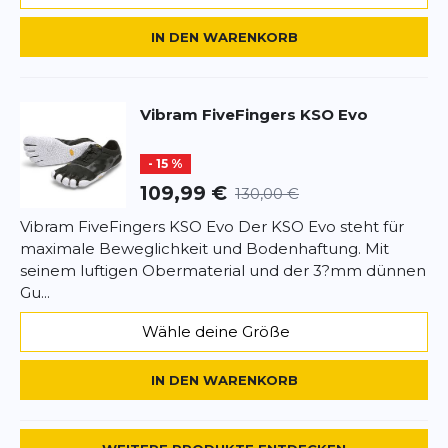
IN DEN WARENKORB
*
Pflichtfelder
Vibram
FiveFingers KSO Evo
BEWERTUNG HINZUFÜGEN
- 15 %
109,99 €
130,00 €
Dieses Formular ist durch reCAPTCHA geschützt – es gelten die
Vibram FiveFingers KSO Evo Der KSO Evo steht für
Datenschutzbestimmungen
und
Nutzungsbedingungen
von
maximale Beweglichkeit und Bodenhaftung. Mit
Google.
seinem luftigen Obermaterial und der 3?mm dünnen
Gu...
Wähle deine Größe
IN DEN WARENKORB