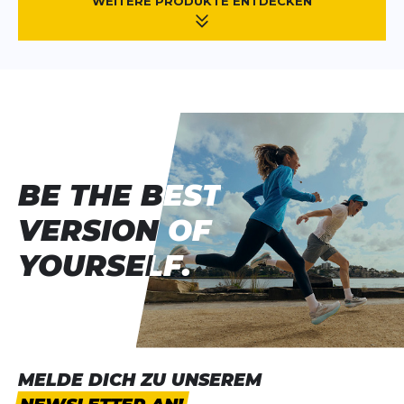
WEITERE PRODUKTE ENTDECKEN
BE THE BEST
BE THE BEST
VERSION OF
VERSION OF
YOURSELF.
YOURSELF.
MELDE DICH ZU UNSEREM