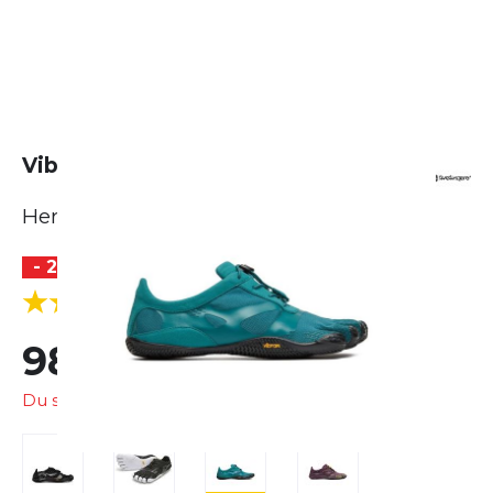
Vibram FiveFingers KSO Evo
Herren
- 24 %
(4 Bewertungen)
5.0
98,99 €
130,00 €
Du sparst
31,01 €