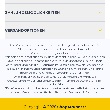
HÄUFIG GESTELLTE FRAGEN
KONTAKT
ZAHLUNGSMÖGLICHKEITEN
PRODUKTSICHERHEIT
VERSANDOPTIONEN
Alle Preise verstehen sich inkl. MwSt zzgl. Versandkosten. Bei
Streichpreisen handelt es sich um unverbindliche
Preisempfehlung des Herstellers.
*Neben dem gesetzlichen Widerrufsrecht bieten wir ein 30 tägiges
Rückgaberecht auf sämtliche Artikel aus unserem Online-Shop.
Voraussetzung für die Rückgabe ist, dass diese sowohl vollständig,
als auch in ihrem ursprünglichen Zustand unversehrt und ohne
Beschädigung und/oder Verschmutzung in der
Originalverkaufsverpackung zurückgeschickt wird. Die
gesetzlichen Widerrufsrechte werden hiervon selbstverständlich
nicht berührt.
*Es können zusätzliche Versandkosten anfallen. Alle Informationen
zu den Versandkosten finden Sie unter "Versand & Retoure".
Copyright © 2026
Shop4Runners