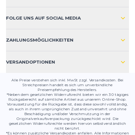
VERSAND & RETOURE INTERNATIONAL
ZAHLUNGSARTEN
FOLGE UNS AUF SOCIAL MEDIA
HÄUFIG GESTELLTE FRAGEN
KONTAKT
ZAHLUNGSMÖGLICHKEITEN
PRODUKTSICHERHEIT
VERSANDOPTIONEN
Alle Preise verstehen sich inkl. MwSt zzgl. Versandkosten. Bei
Streichpreisen handelt es sich um unverbindliche
Preisempfehlung des Herstellers.
*Neben dem gesetzlichen Widerrufsrecht bieten wir ein 30 tägiges
Rückgaberecht auf sämtliche Artikel aus unserem Online-Shop.
Voraussetzung für die Rückgabe ist, dass diese sowohl vollständig,
als auch in ihrem ursprünglichen Zustand unversehrt und ohne
Beschädigung und/oder Verschmutzung in der
Originalverkaufsverpackung zurückgeschickt wird. Die
gesetzlichen Widerrufsrechte werden hiervon selbstverständlich
nicht berührt.
*Es können zusätzliche Versandkosten anfallen. Alle Informationen