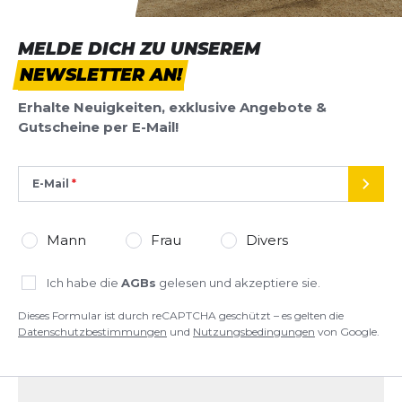
BEWERTUNG HINZUFÜGEN
MELDE DICH ZU UNSEREM
NEWSLETTER AN!
Dieses Formular ist durch reCAPTCHA geschützt – es gelten die
Datenschutzbestimmungen
und
Nutzungsbedingungen
von
Erhalte Neuigkeiten, exklusive Angebote &
Google.
Gutscheine per E-Mail!
E-Mail
SEND
Mann
Frau
Divers
Ich habe die
AGBs
gelesen und akzeptiere sie.
Dieses Formular ist durch reCAPTCHA geschützt – es gelten die
Datenschutzbestimmungen
und
Nutzungsbedingungen
von Google.