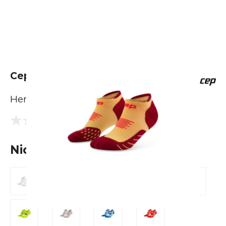
Cep Core Run No Show Socks
Herren
(0 Bewertungen)
0.0
Nicht lieferbar