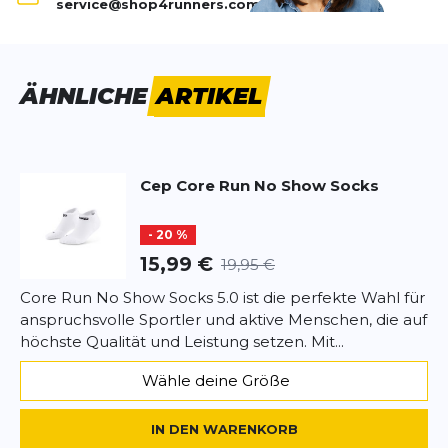
service@shop4runners.com
Produktbewertung
Die CEP Socks No Show 5.0 eignen sich perfekt für
Training, Wettkampf und warme Bedingungen, bei
Vorname
Vorname
denen geringes Gewicht und ein minimalistischer
ÄHNLICHE
ARTIKEL
Look gefragt sind.
Überschrift
Überschrift
Highlights:
No-Show-Kompressionssocken für den
Cep
Core Run No Show Socks
Laufsport
Rezension
Rezension
Nahezu unsichtbare Passform
- 20 %
Gezielte CEP Kompression im Fußbereich
Atmungsaktives, feuchtigkeitsregulierendes
15,99 €
19,95 €
Material
Core Run No Show Socks 5.0 ist die perfekte Wahl für
Ideal für Training und Wettkampf
anspruchsvolle Sportler und aktive Menschen, die auf
*
Pflichtfelder
höchste Qualität und Leistung setzen. Mit...
Fazit:
Die CEP Socks No Show 5.0 bieten funktionelle
BEWERTUNG HINZUFÜGEN
Wähle deine Größe
Kompression und hohen Komfort bei minimaler
Optik.
Dieses Formular ist durch reCAPTCHA geschützt – es gelten die
IN DEN WARENKORB
Datenschutzbestimmungen
und
Nutzungsbedingungen
von