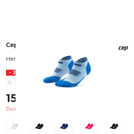
Cep Core Run No Show Socks
Herren
- 20 %
(0 Bewertungen)
0.0
15,99 €
19,95 €
Du sparst
3,96 €