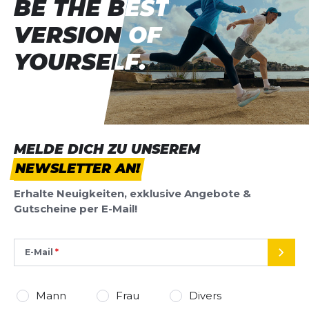
BE THE BEST
BE THE BEST
VERSION OF
VERSION OF
YOURSELF.
YOURSELF.
MELDE DICH ZU UNSEREM
NEWSLETTER AN!
Erhalte Neuigkeiten, exklusive Angebote &
Gutscheine per E-Mail!
E-Mail
SEND
Mann
Frau
Divers