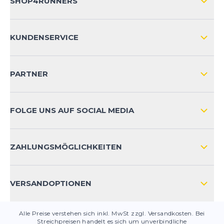
SHOP4RUNNERS
ÜBER UNS
KUNDENSERVICE
IMPRESSUM
VERSAND & RETOURE NATIONAL
KUNDENKONTOVORTEILE
PARTNER
VERSAND & RETOURE INTERNATIONAL
ZAHLUNGSARTEN
FOLGE UNS AUF SOCIAL MEDIA
HÄUFIG GESTELLTE FRAGEN
KONTAKT
ZAHLUNGSMÖGLICHKEITEN
PRODUKTSICHERHEIT
VERSANDOPTIONEN
Alle Preise verstehen sich inkl. MwSt zzgl. Versandkosten. Bei
Streichpreisen handelt es sich um unverbindliche