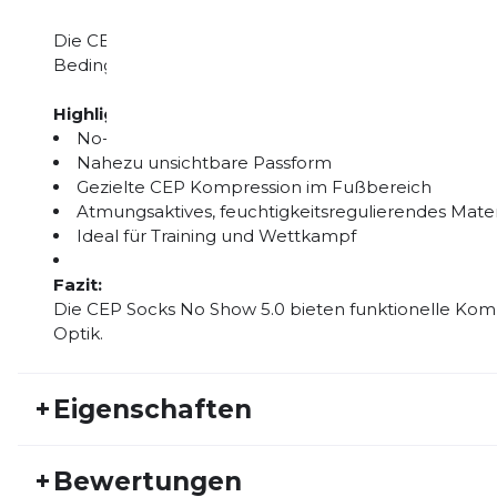
Die CEP Socks No Show 5.0 eignen sich perfekt für
Bedingungen, bei denen geringes Gewicht und ein mi
Highlights:
No-Show-Kompressionssocken für den Laufsport
Nahezu unsichtbare Passform
Gezielte CEP Kompression im Fußbereich
Atmungsaktives, feuchtigkeitsregulierendes Mater
Ideal für Training und Wettkampf
Fazit:
Die CEP Socks No Show 5.0 bieten funktionelle Ko
Optik.
+
Eigenschaften
Artikelnummer:
CEP26FS10030
Fr
+
Bewertungen
Geschlecht:
Herren
Akt