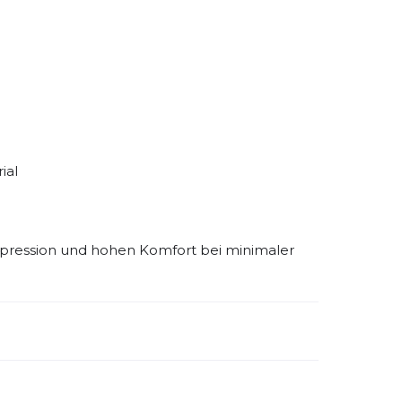
 Training, Wettkampf und warme
nimalistischer Look gefragt sind.
ial
mpression und hohen Komfort bei minimaler
emdartikelnummer:
WP862R
ivitätstyp:
Fitness
Laufen