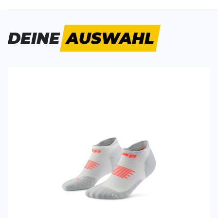
Bisher hat noch niemand dieses Produkt bewertet.
DEINE
AUSWAHL
SCHREIBE EINE BEWERTUNG
Deine Bewert
Core Run No Show Socks
Produktbew
Vorname
Vorname
Überschrift
Überschrift
Rezension
Rezension