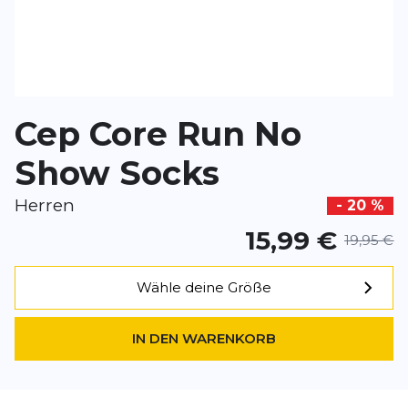
*
Pflichtfelder
BEWERTUNG HINZUFÜGEN
Cep Core Run No
Dieses Formular ist durch reCAPTCHA geschützt – es gelten die
Date
Google.
Show Socks
Herren
- 20 %
15,99 €
19,95 €
Wähle deine Größe
IN DEN WARENKORB