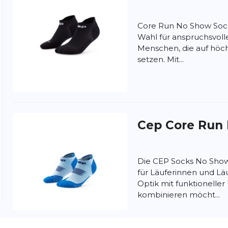
Core Run No Show Socks
Wahl für anspruchsvolle
Menschen, die auf höch
setzen. Mit...
nschutzbestimmungen
und
Nutzungsbedingungen
von
Cep
Core Run
Die CEP Socks No Show 
für Läuferinnen und Läu
Optik mit funktionelle
kombinieren möcht...