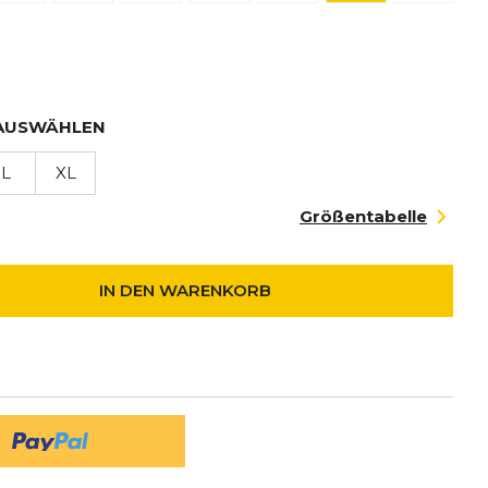
AUSWÄHLEN
L
XL
Größentabelle
IN DEN WARENKORB