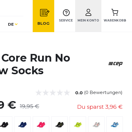
SERVICE
MEIN KONTO
WARENKORB
Sprache
BLOG
DE
 Core Run No
w Socks
(0 Bewertungen)
0.0
9 €
19,95 €
Du sparst
3,96 €