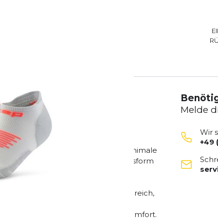
E
R
Benötig
Melde d
Wir 
+49 
r Läuferinnen und Läufer, die eine minimale
Schr
 möchten. Die niedrige No-Show-Passform
ser
 cleanes Laufgefühl.
ezielte
CEP Kompression
im Fußbereich,
n kann. Das atmungsaktive
gkeitsmanagement und hohen Tragekomfort.