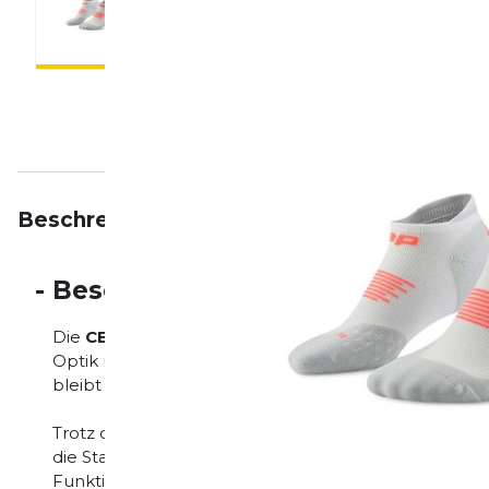
Beschreibung
Eigenschaften
Bewertungen
-
Beschreibung
Die
CEP Socks No Show 5.0
sind die ideale Wahl fü
Optik mit funktioneller Unterstützung kombinieren
bleibt im Schuh nahezu unsichtbar und sorgt für ein
Trotz der kompakten Bauweise bieten die Socken g
die Stabilität unterstützen und Ermüdung reduziere
Funktionsmaterial sorgt für zuverlässiges Feuchti