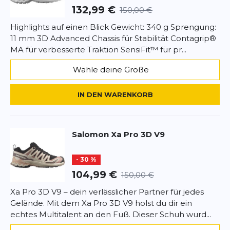
Sprengung von 11 mm
ist dieser Schuh perfekt für
und würde das jederzeit wieder tun.
132,99 €
150,00 €
technisches Laufen
bei einer Häufigkeit von
2–3
Eine kurze Rückfrage meinerseits - die
Mal pro Woche
geeignet. Trotz des
hohen
superschnelle professionelle Antwort des
Highlights auf einen Blick Gewicht: 340 g Sprengung:
Fußschutzes
bleibt das Modell mit einem Gewicht
shop4runner-Teams.
11 mm 3D Advanced Chassis für Stabilität Contagrip®
von ca.
300 g pro Einheit
agil genug für
Und die wirklich schnelle Lieferung.
MA für verbesserte Traktion SensiFit™ für pr...
anspruchsvolle Pfade.
Perfekter Service.
Wähle deine Größe
Danke.
Sabine
24.12.24
Highlights
IN DEN WARENKORB
Einsatzbereich:
Technisches Laufen auf
Salomon Multisportschuh
steinigem und gemischtem Gelände
Stabilität:
Hohes Maß an Robustheit und
Nicht der erste und nicht der letzte Salomon!
Salomon
Xa Pro 3D V9
stabiler Fußhalt
Annette
14.06.24
Außensohle:
All Terrain Contagrip
mit
3,5 mm
- 30 %
Noppentiefe
104,99 €
150,00 €
Schutz:
Hoher Fußschutz
für maximale
SCHREIBE EINE BEWERTUNG
Sicherheit
Xa Pro 3D V9 – dein verlässlicher Partner für jedes
Sprengung:
Klassische
11 mm
Gelände. Mit dem Xa Pro 3D V9 holst du dir ein
Xa Pro 3D V9
Gewicht:
ca.
300 g
pro Einheit
echtes Multitalent an den Fuß. Dieser Schuh wurd...
Deine Bewertung:
Produktbewertung