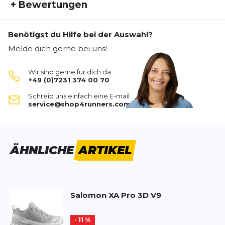
Ikonische Stabilität und Langlebigkeit
+
Bewertungen
Fremdartikelnummer:
L49159800
Der Salomon XA Pro 3D V9 ist eine Ikone unter den
Aktivitätstyp:
Trail-Schuhen und bietet Läufern zuverlässige
Laufen
Outdoor
Perfekt für mich
Unterstützung für schwierigste Abenteuer. Das
Benötigst du Hilfe bei der Auswahl?
Geschlecht:
Damen
Modell präsentiert sich in einem hellgelben
Melde dich gerne bei uns!
Ich habe mit Salomon Schuhe die perfekten
Gewicht:
370 G
Obermaterial mit braunen sowie beigen
Schuhe für mich gefunden. Ich trage sie allerdings
Schuhart:
Stabil
Überzügen und ist konsequent auf Robustheit
im Alltag, beim Hobby und bei der Arbeit. Auch der
Wir sind gerne für dich da
Schuhdämpfung:
mittel
ausgelegt.
+49 (0)7231 374 00 70
Damenschuh hat eine ausreichende Weite. Meine
Dynamik:
mittel
Schuheinlagen passen auch prima rein. Ich trage
Schreib uns einfach eine E-mail
Größe 41 und bestelle die Salomon Schuhe in
Stabilität:
service@shop4runners.com
viel
Herausragender Grip durch All Terrain Contagrip
Größe 42.
Breite:
normal
Ein spezielles Sohlenprofil in Kombination mit der
All Terrain Contagrip
Technologie liefert ein hohes
Silvia
01.06.25
Schuhsprengung:
11 MM
Maß an Stabilität und jetzt noch mehr
Grip
. Mit
Untergrund:
Trail
Wald
ÄHNLICHE
ARTIKEL
einer
Noppentiefe von 3,5 mm
bietet der Schuh
Salomon - wie für meinen Fuß gemacht
dauerhaften Schutz und Trittfestigkeit auf
Seit sehr vielen Jahren trage ich Salomon Schuhe.
steinigen und gemischten Untergründen
.
Die einzigen Schuhe, die ich online bestellen kann,
Salomon
XA Pro 3D V9
da sie einfach immer passen, wie für meinen Fuß
Optimale Performance auf technischen Trails
gemacht.
Mit einer
mittelschweren Dämpfung
und einer
Ich habe sie zum 1. Mal bei shop4runners bestellt
- 11 %