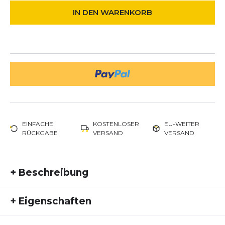
IN DEN WARENKORB
EINFACHE
KOSTENLOSER
EU-WEITER
RÜCKGABE
VERSAND
VERSAND
+
Beschreibung
Salomon XA Pro 3D V9 – Stabiler Trail-Klassiker
+
Eigenschaften
für technisches Gelände
Artikelnummer:
SAL26FS20011