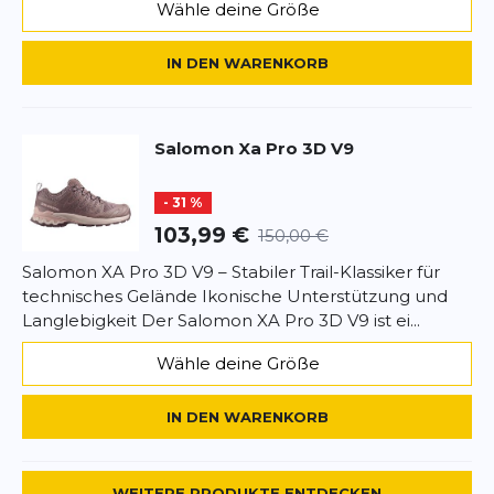
Wähle deine Größe
Fazit:
Der Salomon XA Pro 3D V9 bietet eine
technisch hochspezialisierte Lösung für Trailrunner,
Vorname
IN DEN WARENKORB
Vorname
die auf der Suche nach einer robusten Ikone für
maximale Sicherheit und Griffigkeit in alpinem
Gelände sind.
Überschrift
Überschrift
Salomon
Xa Pro 3D V9
Rezension
- 31 %
Rezension
103,99 €
150,00 €
Salomon XA Pro 3D V9 – Stabiler Trail-Klassiker für
technisches Gelände Ikonische Unterstützung und
Langlebigkeit Der Salomon XA Pro 3D V9 ist ei...
*
Pflichtfelder
Wähle deine Größe
BEWERTUNG HINZUFÜGEN
IN DEN WARENKORB
Dieses Formular ist durch reCAPTCHA geschützt – es gelten die
Datenschutzbestimmungen
und
Nutzungsbedingungen
von
Google.
WEITERE PRODUKTE ENTDECKEN