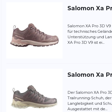
Salomon
Xa P
Salomon XA Pro 3D V9 – 
für technisches Geländ
Unterstützung und Lan
XA Pro 3D V9 ist ei...
Salomon
Xa P
ung:
ertung
Der Salomon XA Pro 3D V
Trailrunning-Schuh, der f
Langlebigkeit und Schu
Ausgestattet mit de...