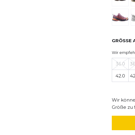
GRÖSSE 
Wir empfeh
36.0
36
42.0
42
Wir können
Größe zu 