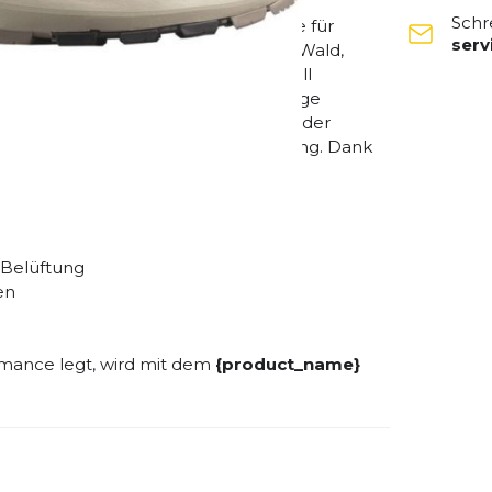
s Gelände.
Schr
alent an den Fuß. Dieser Schuh wurde für
ser
ort und Langlebigkeit legen. Ob im Wald,
xibel deiner Umgebung an. Die speziell
udiges Laufgefühl, während die griffige
nders bei langen Distanzen punktet der
en und einer ausgewogenen Dämpfung. Dank
steiger als auch erfahrene Athleten.
r
 Belüftung
en
ormance legt, wird mit dem
{product_name}