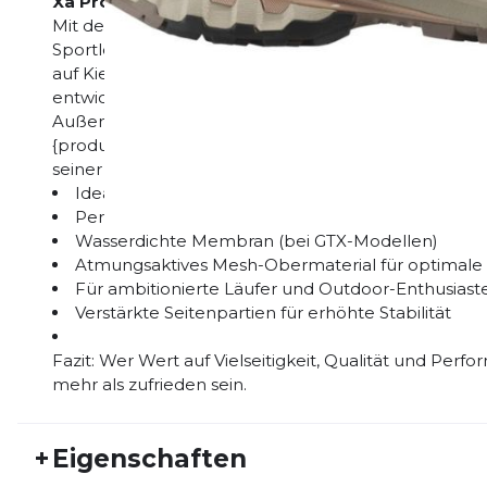
Xa Pro 3D V9 – dein verlässlicher Partner für jede
Mit dem Xa Pro 3D V9 holst du dir ein echtes Multit
Sportler entwickelt, die Wert auf Performance, Komf
auf Kies oder in der Stadt – der Schuh passt sich fle
entwickelte Zwischensohle sorgt für ein reaktionsfre
Außensohle auch bei Nässe festen Halt bietet. Beso
{product_name} mit gleichmäßigem Abrollverhalt
seiner Bauweise eignet sich der Schuh sowohl für Ein
Ideal für Trailrunning, Hiking und Alltagsabenteue
Perfekte Passform dank sensibler Schnürung
Wasserdichte Membran (bei GTX-Modellen)
Atmungsaktives Mesh-Obermaterial für optimale
Für ambitionierte Läufer und Outdoor-Enthusiast
Verstärkte Seitenpartien für erhöhte Stabilität
Fazit: Wer Wert auf Vielseitigkeit, Qualität und Perf
mehr als zufrieden sein.
+
Eigenschaften