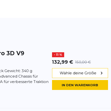
ro 3D V9
- 11 %
132,99 €
150,00 €
ick Gewicht: 340 g
Wähle deine Größe
dvanced Chassis für
A für verbesserte Traktion
IN DEN WARENKORB