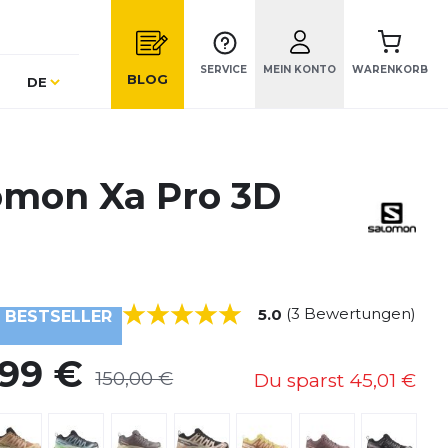
SERVICE
MEIN KONTO
WARENKORB
Sprache
BLOG
DE
omon Xa Pro 3D
(3 Bewertungen)
5.0
BESTSELLER
,99 €
150,00 €
Du sparst
45,01 €