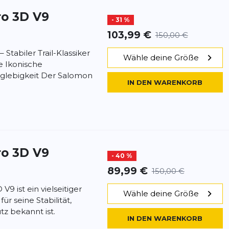
ro 3D V9
- 31 %
103,99 €
150,00 €
Stabiler Trail-Klassiker
Wähle deine Größe
e Ikonische
glebigkeit Der Salomon
IN DEN WARENKORB
ro 3D V9
- 40 %
89,99 €
150,00 €
9 ist ein vielseitiger
Wähle deine Größe
ür seine Stabilität,
tz bekannt ist.
IN DEN WARENKORB