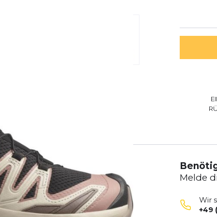
E
R
Benötig
Melde d
Wir 
+49 