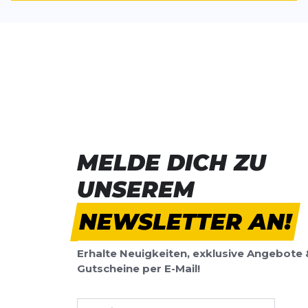
Überschrift
Rezension
Rezension
*
Pflichtfelder
MELDE DICH ZU
BEWERTUNG HINZUFÜGEN
UNSEREM
Dieses Formular ist durch reCAPTCHA geschützt – es gelten die
Date
Google.
NEWSLETTER AN!
Erhalte Neuigkeiten, exklusive Angebote 
Gutscheine per E-Mail!