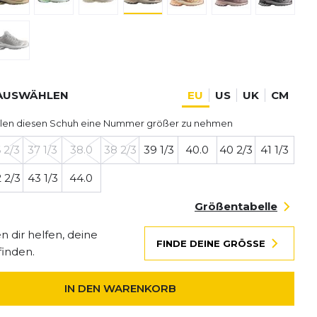
AUSWÄHLEN
EU
US
UK
CM
len diesen Schuh eine Nummer größer zu nehmen
 2/3
37 1/3
38.0
38 2/3
39 1/3
40.0
40 2/3
41 1/3
 2/3
43 1/3
44.0
Größentabelle
 dir helfen, deine
FINDE DEINE GRÖSSE
finden.
IN DEN WARENKORB