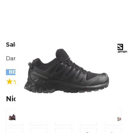
Salomon XA Pro 3D V9
Damen
BESTSELLER
(3 Bewertungen)
5.0
Nicht lieferbar