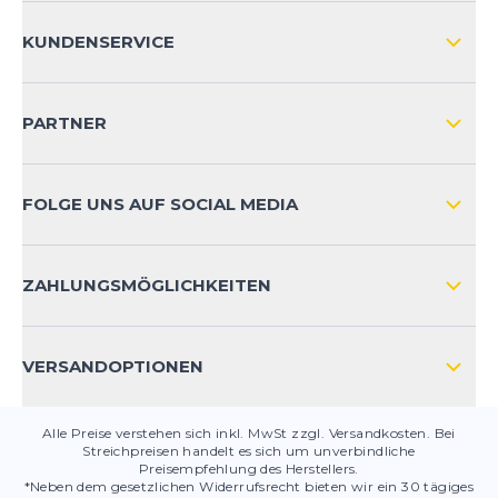
Datenschutzbestimmungen
und
Nutzungsbedingungen
von
ÜBER UNS
Google.
KUNDENSERVICE
IMPRESSUM
VERSAND & RETOURE NATIONAL
KUNDENKONTOVORTEILE
PARTNER
VERSAND & RETOURE INTERNATIONAL
ZAHLUNGSARTEN
FOLGE UNS AUF SOCIAL MEDIA
HÄUFIG GESTELLTE FRAGEN
KONTAKT
ZAHLUNGSMÖGLICHKEITEN
PRODUKTSICHERHEIT
VERSANDOPTIONEN
Alle Preise verstehen sich inkl. MwSt zzgl. Versandkosten. Bei
Streichpreisen handelt es sich um unverbindliche
Preisempfehlung des Herstellers.
*Neben dem gesetzlichen Widerrufsrecht bieten wir ein 30 tägiges