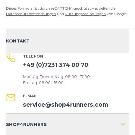
Deine Bewertung:
Dieses Formular ist durch reCAPTCHA geschützt – es gelten die
Produktbewertung
Datenschutzbestimmungen
und
Nutzungsbedingungen
von Google.
Vorname
Vorname
KONTAKT
Überschrift
Überschrift
TELEFON
Rezension
+49 (0)7231 374 00 70
Rezension
Montag-Donnerstag: 08:00 - 17:00
Freitag: 08:00 - 15:00
E-MAIL
*
Pflichtfelder
service@shop4runners.com
BEWERTUNG HINZUFÜGEN
SHOP4RUNNERS
Dieses Formular ist durch reCAPTCHA geschützt – es gelten die