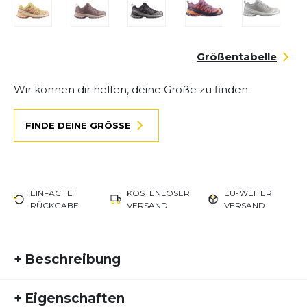
Größentabelle
Wir können dir helfen, deine Größe zu finden.
FINDE DEINE GRÖSSE
EINFACHE
KOSTENLOSER
EU-WEITER
RÜCKGABE
VERSAND
VERSAND
+
Beschreibung
Der Salomon XA PRO 3D V9 ist ein vielseitiger und
+
Eigenschaften
leistungsstarker Schuh, der speziell für