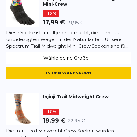
Mini-Crew
• Coolmax Ecomade-Material aus recycelten
Fasern für trockene Füße
- 10 %
• Mittlere Polsterung für Komfort und Stabilität
17,99 €
19,95 €
• Atmungsaktive Struktur für optimales
Diese Socke ist für all jene gemacht, die gerne auf
Fußklima
unbefestigten Wegen in der Natur laufen. Unsere
Spectrum Trail Midweight Mini-Crew Socken sind fü...
• Verstärkte Ferse und Zehen für lange
Haltbarkeit
Wähle deine Größe
• Rutschfeste Passform für technischen
Untergrund
IN DEN WARENKORB
Fazit:
Die
Injinji Trail Midweight Coolmax Ecomade
Injinji
Trail Midweight Crew
vereint Komfort, Stabilität und Nachhaltigkeit.
- 17 %
Perfekt für Trailrunner, die auf jedem Terrain
18,99 €
22,95 €
maximale Performance und ein natürliches
Laufgefühl erleben möchten.
Die Injinji Trail Midweight Crew Socken wurden