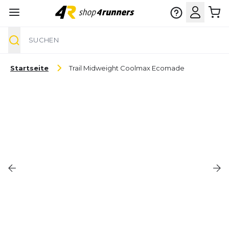
Suche
Zum Inhalt springen
Startseite
Trail Midweight Coolmax Ecomade