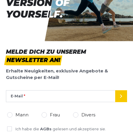
VERSION OF
VERSION OF
YOURSELF.
YOURSELF.
MELDE DICH ZU UNSEREM
NEWSLETTER AN!
Erhalte Neuigkeiten, exklusive Angebote &
Gutscheine per E-Mail!
E-Mail
SEND
Mann
Frau
Divers
Ich habe die
AGBs
gelesen und akzeptiere sie.