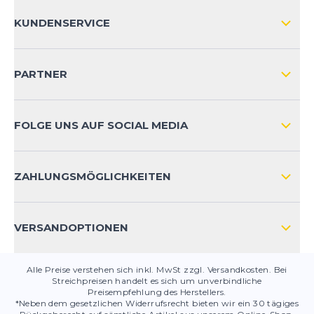
ÜBER UNS
KUNDENSERVICE
IMPRESSUM
VERSAND & RETOURE NATIONAL
KUNDENKONTOVORTEILE
PARTNER
VERSAND & RETOURE INTERNATIONAL
ZAHLUNGSARTEN
FOLGE UNS AUF SOCIAL MEDIA
HÄUFIG GESTELLTE FRAGEN
KONTAKT
ZAHLUNGSMÖGLICHKEITEN
PRODUKTSICHERHEIT
VERSANDOPTIONEN
Alle Preise verstehen sich inkl. MwSt zzgl. Versandkosten. Bei
Streichpreisen handelt es sich um unverbindliche
Preisempfehlung des Herstellers.
*Neben dem gesetzlichen Widerrufsrecht bieten wir ein 30 tägiges