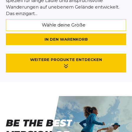
speziell für lange Läufe und anspruchsvolle
Wanderungen auf unebenem Gelände entwickelt.
Das einzigart...
Wähle deine Größe
IN DEN WARENKORB
WEITERE PRODUKTE ENTDECKEN
BE THE BEST
BE THE BEST