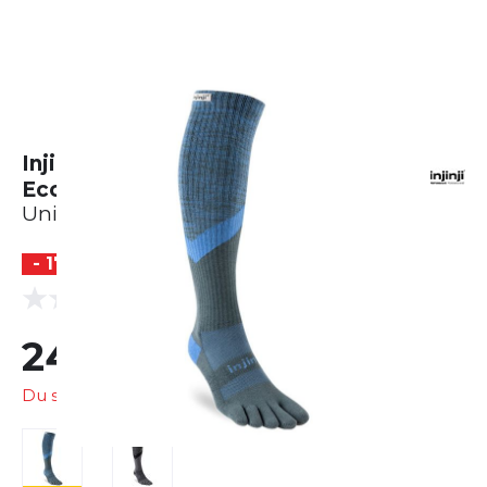
Injinji Trail Midweight Coolmax
Ecomade
Unisex
- 17 %
(0 Bewertungen)
0.0
24,99 €
29,95 €
Du sparst
4,96 €