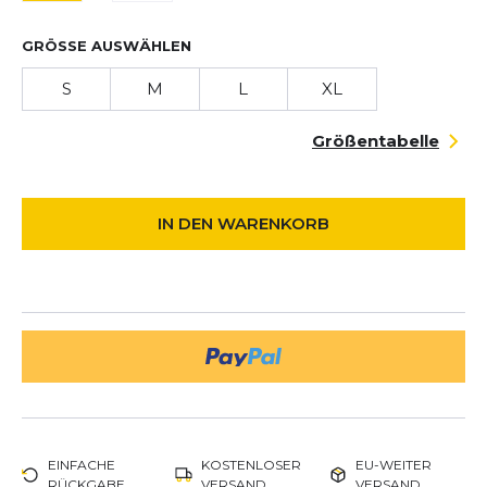
GRÖSSE AUSWÄHLEN
S
M
L
XL
Größentabelle
IN DEN WARENKORB
EINFACHE
KOSTENLOSER
EU-WEITER
RÜCKGABE
VERSAND
VERSAND