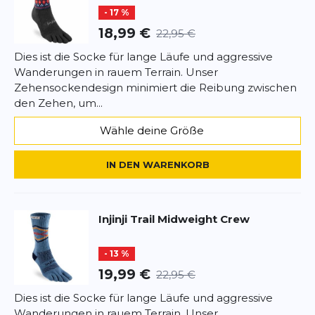
- 17 %
Rezension
18,99 €
22,95 €
Rezension
Dies ist die Socke für lange Läufe und aggressive
Wanderungen in rauem Terrain. Unser
Zehensockendesign minimiert die Reibung zwischen
den Zehen, um...
*
Pflichtfelder
Wähle deine Größe
BEWERTUNG HINZUFÜGEN
IN DEN WARENKORB
Dieses Formular ist durch reCAPTCHA geschützt – es gelten die
Datenschutzbestimmungen
und
Nutzungsbedingungen
von
Google.
Injinji
Trail Midweight Crew
- 13 %
19,99 €
22,95 €
Dies ist die Socke für lange Läufe und aggressive
Wanderungen in rauem Terrain. Unser