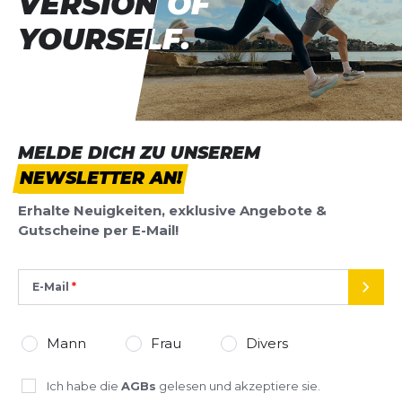
VERSION OF
VERSION OF
YOURSELF.
YOURSELF.
MELDE DICH ZU UNSEREM
NEWSLETTER AN!
Erhalte Neuigkeiten, exklusive Angebote &
Gutscheine per E-Mail!
E-Mail
SEND
Mann
Frau
Divers
Ich habe die
AGBs
gelesen und akzeptiere sie.