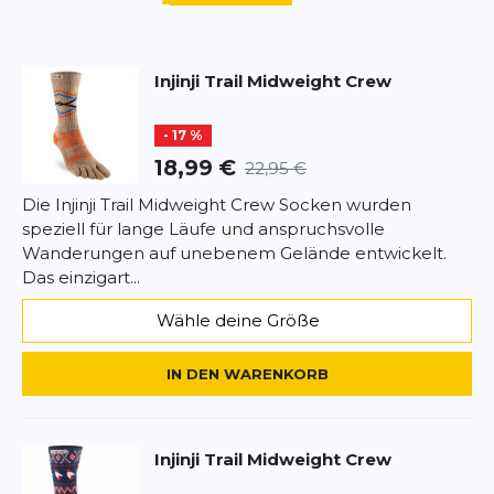
blasenfrei wandern
Injinji
Trail Midweight Crew
Die Strümpfe sehen schick aus und verhindern bei
mir Blasen an/zwischen den Zehen auf meinen
- 17 %
Weitwanderungen.
18,99 €
22,95 €
astrid
11.08.25
Die Injinji Trail Midweight Crew Socken wurden
speziell für lange Läufe und anspruchsvolle
SCHREIBE EINE BEWERTUNG
Wanderungen auf unebenem Gelände entwickelt.
Das einzigart...
Trail Midweight Crew
Wähle deine Größe
Deine Bewertung:
Produktbewertung
IN DEN WARENKORB
Vorname
Vorname
Injinji
Trail Midweight Crew
Überschrift
Überschrift