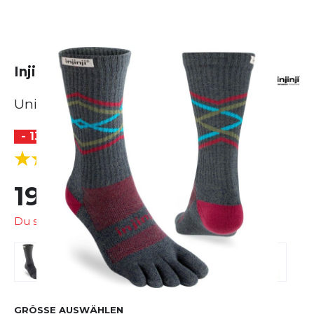
Injinji Trail Midweight Crew
Unisex
- 13 %
(3 Bewertungen)
5.0
19,99 €
22,95 €
Du sparst
2,96 €
GRÖSSE AUSWÄHLEN