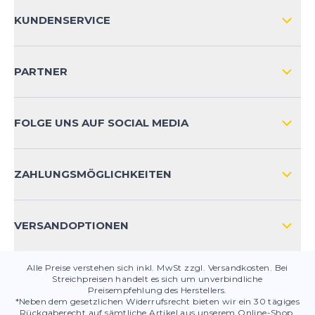
ÜBER UNS
KUNDENSERVICE
IMPRESSUM
VERSAND & RETOURE NATIONAL
KUNDENKONTOVORTEILE
PARTNER
VERSAND & RETOURE INTERNATIONAL
ZAHLUNGSARTEN
FOLGE UNS AUF SOCIAL MEDIA
HÄUFIG GESTELLTE FRAGEN
KONTAKT
ZAHLUNGSMÖGLICHKEITEN
PRODUKTSICHERHEIT
VERSANDOPTIONEN
Alle Preise verstehen sich inkl. MwSt zzgl. Versandkosten. Bei
Streichpreisen handelt es sich um unverbindliche
Preisempfehlung des Herstellers.
*Neben dem gesetzlichen Widerrufsrecht bieten wir ein 30 tägiges
Rückgaberecht auf sämtliche Artikel aus unserem Online-Shop.