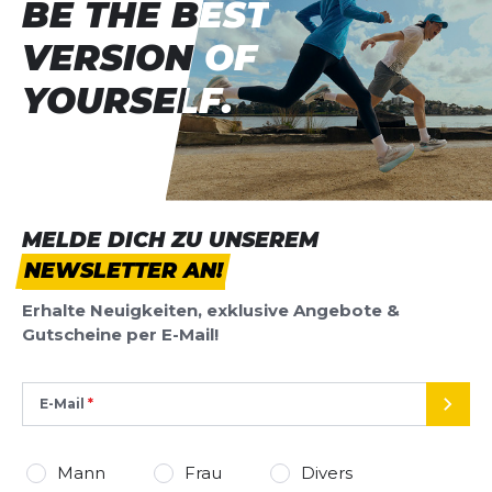
BE THE BEST
BE THE BEST
VERSION OF
VERSION OF
YOURSELF.
YOURSELF.
MELDE DICH ZU UNSEREM
NEWSLETTER AN!
Erhalte Neuigkeiten, exklusive Angebote &
Gutscheine per E-Mail!
E-Mail
SEND
Mann
Frau
Divers