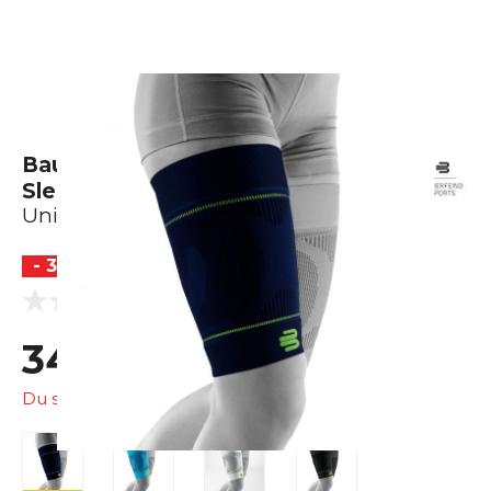
Bauerfeind Sports Compression
Sleeves Upper Leg - kurz
Unisex
- 30 %
(0 Bewertungen)
0.0
34,99 €
49,90 €
Du sparst
14,91 €