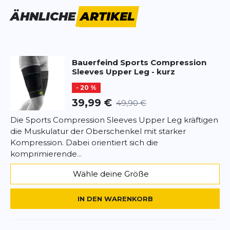
richtigen Größe beugt man das Bein in 90°-
Vorname
ÄHNLICHE
ARTIKEL
Vorname
Stellung und misst in Höhe der Kniebeuge den
Umfang des Oberschenkels. Außerdem wird der
Umfang eine Handbreit unterhalb des Schrittes
Überschrift
Überschrift
gemessen sowie die Länge zwischen diesen beiden
Bauerfeind Sports
Compression
Punkten.
Sleeves Upper Leg - kurz
Rezension
Rezension
- 20 %
39,99 €
49,90 €
Die Sports Compression Sleeves Upper Leg kräftigen
die Muskulatur der Oberschenkel mit starker
Kompression. Dabei orientiert sich die
*
Pflichtfelder
komprimierende...
BEWERTUNG HINZUFÜGEN
Wähle deine Größe
Dieses Formular ist durch reCAPTCHA geschützt – es gelten die
IN DEN WARENKORB
Datenschutzbestimmungen
und
Nutzungsbedingungen
von
Google.