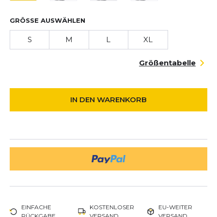
GRÖSSE AUSWÄHLEN
S
M
L
XL
Größentabelle
IN DEN WARENKORB
EINFACHE
KOSTENLOSER
EU-WEITER
RÜCKGABE
VERSAND
VERSAND