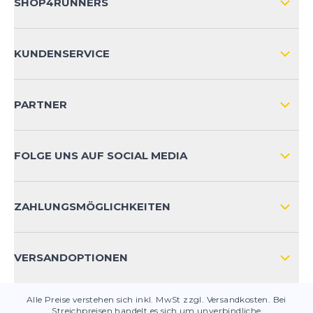
SHOP4RUNNERS
ÜBER UNS
KUNDENSERVICE
IMPRESSUM
VERSAND & RETOURE NATIONAL
KUNDENKONTOVORTEILE
PARTNER
VERSAND & RETOURE INTERNATIONAL
ZAHLUNGSARTEN
FOLGE UNS AUF SOCIAL MEDIA
HÄUFIG GESTELLTE FRAGEN
KONTAKT
ZAHLUNGSMÖGLICHKEITEN
PRODUKTSICHERHEIT
VERSANDOPTIONEN
Alle Preise verstehen sich inkl. MwSt zzgl. Versandkosten. Bei
Streichpreisen handelt es sich um unverbindliche