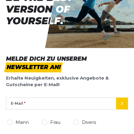
VERSION OF
VERSION OF
YOURSELF.
YOURSELF.
MELDE DICH ZU UNSEREM
NEWSLETTER AN!
Erhalte Neuigkeiten, exklusive Angebote &
Gutscheine per E-Mail!
E-Mail
SEND
Mann
Frau
Divers