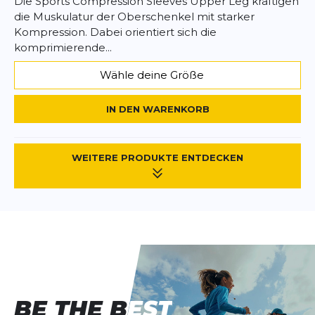
Die Sports Compression Sleeves Upper Leg kräftigen
die Muskulatur der Oberschenkel mit starker
Kompression. Dabei orientiert sich die
komprimierende...
Wähle deine Größe
IN DEN WARENKORB
WEITERE PRODUKTE ENTDECKEN
BE THE BEST
BE THE BEST