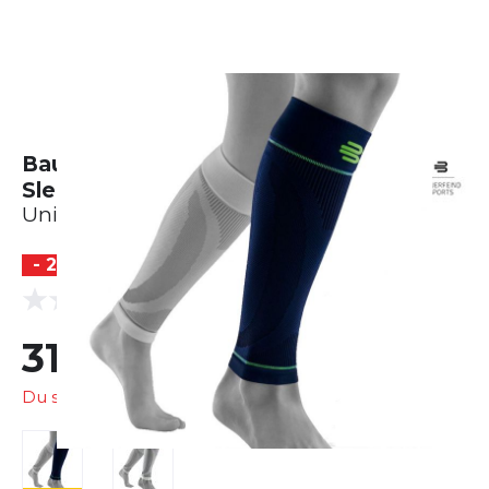
Bauerfeind Sports Compression
Sleeves Lower Leg - lang
Unisex
- 20 %
(0 Bewertungen)
0.0
31,99 €
39,90 €
Du sparst
7,91 €