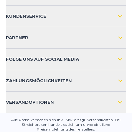
ÜBER UNS
KUNDENSERVICE
IMPRESSUM
VERSAND & RETOURE NATIONAL
KUNDENKONTOVORTEILE
PARTNER
VERSAND & RETOURE INTERNATIONAL
ZAHLUNGSARTEN
FOLGE UNS AUF SOCIAL MEDIA
HÄUFIG GESTELLTE FRAGEN
KONTAKT
ZAHLUNGSMÖGLICHKEITEN
PRODUKTSICHERHEIT
VERSANDOPTIONEN
Alle Preise verstehen sich inkl. MwSt zzgl. Versandkosten. Bei
Streichpreisen handelt es sich um unverbindliche
Preisempfehlung des Herstellers.