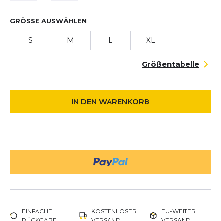
GRÖSSE AUSWÄHLEN
S
M
L
XL
Größentabelle
IN DEN WARENKORB
EINFACHE
KOSTENLOSER
EU-WEITER
RÜCKGABE
VERSAND
VERSAND