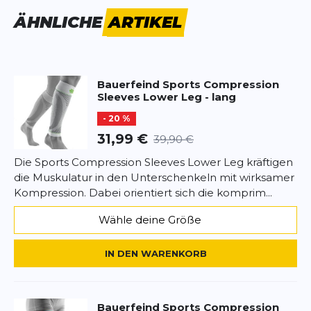
richtigen Größe sind der Umfang oberhalb des
Vorname
ÄHNLICHE
ARTIKEL
Vorname
Knöchels, der Wadenumfang an der dicksten Stelle
sowie die Unterschenkellänge bis zur Kniekehle zu
bestimmen. Material: 79% Polyamid, 21% Elasthan
Überschrift
Überschrift
Bauerfeind Sports
Compression
Sleeves Lower Leg - lang
Rezension
Rezension
- 20 %
31,99 €
39,90 €
Die Sports Compression Sleeves Lower Leg kräftigen
die Muskulatur in den Unterschenkeln mit wirksamer
Kompression. Dabei orientiert sich die komprim...
*
Pflichtfelder
Wähle deine Größe
BEWERTUNG HINZUFÜGEN
IN DEN WARENKORB
Dieses Formular ist durch reCAPTCHA geschützt – es gelten die
Datenschutzbestimmungen
und
Nutzungsbedingungen
von
Google.
Bauerfeind Sports
Compression