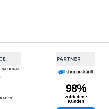
39,99 €
84,99 €
t einem leichten,
Wähle deine Größe
terial und einer
e ist er ein anpassbarer
IN DEN WARENKORB
CE
PARTNER
tance
- 53 %
 NATIONAL
39,99 €
84,99 €
E
s Rennens auf die
Wähle deine Größe
 bist du bereit, sie zu
m leichten,
IN DEN WARENKORB
erial...
FRAGEN