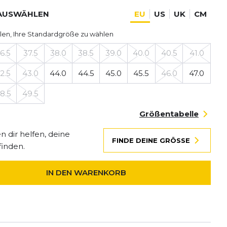
AUSWÄHLEN
EU
US
UK
CM
len, Ihre Standardgröße zu wählen
6.5
37.5
38.0
38.5
39.0
40.0
40.5
41.0
2.5
43.0
44.0
44.5
45.0
45.5
46.0
47.0
8.5
49.5
Größentabelle
 dir helfen, deine
FINDE DEINE GRÖSSE
finden.
IN DEN WARENKORB