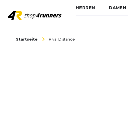
HERREN
DAMEN
Zum Inhalt springen
Startseite
Rival Distance