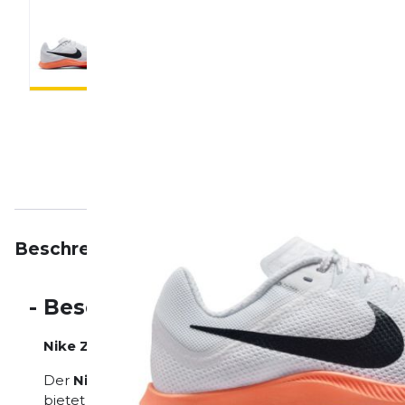
Beschreibung
Eigenschaften
Bewertungen
-
Beschreibung
Nike Zoom Rival Distance – Dein zuverlässiger Pa
Der
Nike Zoom Rival Distance
wurde speziell für M
bietet dir eine perfekte Kombination aus Leichtigkei