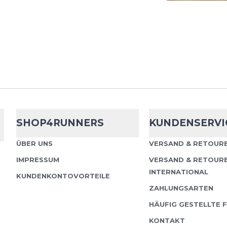
Langstrecken-Spikes Mi
atmungsaktiven Oberma
gepolsterten Mittelsohl
Spike für eine Vielzah...
SHOP4RUNNERS
KUNDENSERVI
Nike
Rival Dis
ÜBER UNS
VERSAND & RETOURE
IMPRESSUM
VERSAND & RETOUR
Wenn du am Ende eine
INTERNATIONAL
gefürchtete Wand triffst,
KUNDENKONTOVORTEILE
durchbrechen. Mit eine
ZAHLUNGSARTEN
atmungsaktiven Obermat
HÄUFIG GESTELLTE 
KONTAKT