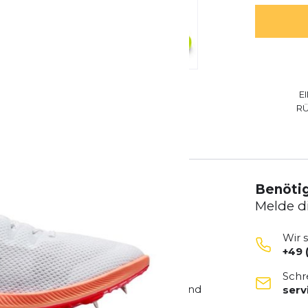
E
R
Benötig
Melde d
Wir 
+49 
rtner auf der Bahn
Schr
ittel- und Langstrecken entwickelt und
ser
t, Komfort und Traktion. Dank des