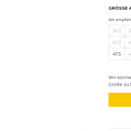
GRÖSSE 
Wir empfeh
36.0
3
42.0
4
47.5
4
Wir können
Größe zu 