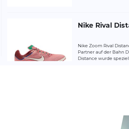
Nike
Rival Dis
Nike Zoom Rival Distan
Partner auf der Bahn D
Distance wurde speziell
Langstrecken entwick..
Nike
Rival Dis
Wenn du am Ende eine
gefürchtete Wand triffst,