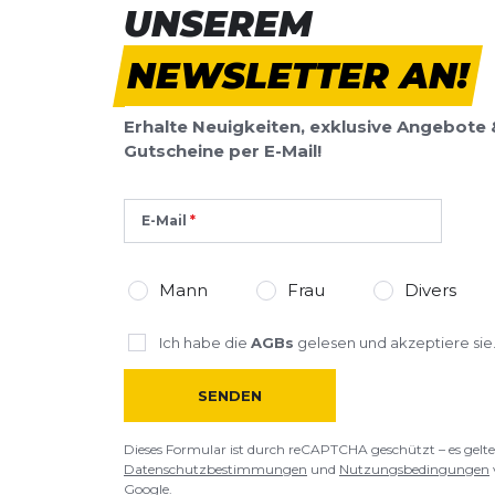
UNSEREM
NEWSLETTER AN!
Erhalte Neuigkeiten, exklusive Angebote 
Gutscheine per E-Mail!
E-Mail
Mann
Frau
Divers
Ich habe die
AGBs
gelesen und akzeptiere sie
SENDEN
Dieses Formular ist durch reCAPTCHA geschützt – es gelte
Datenschutzbestimmungen
und
Nutzungsbedingungen
Google.