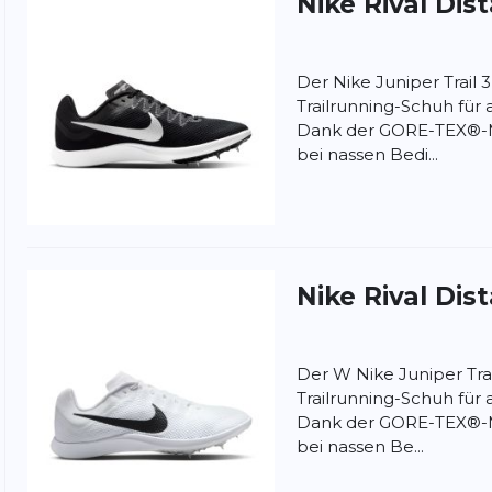
Nike
Rival Dis
ung:
ertung
Der Nike Juniper Trail 3
Trailrunning-Schuh für
Dank der GORE-TEX®-M
bei nassen Bedi...
Nike
Rival Dis
Der W Nike Juniper Trail
Trailrunning-Schuh für
Dank der GORE-TEX®-M
bei nassen Be...
nschutzbestimmungen
und
Nutzungsbedingungen
von