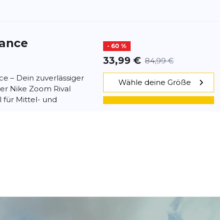
tance
- 60 %
33,99 €
84,99 €
ce – Dein zuverlässiger
Wähle deine Größe
er Nike Zoom Rival
 für Mittel- und
IN DEN WARENKORB
.
tance
- 53 %
39,99 €
84,99 €
s Rennens auf die
Wähle deine Größe
 bist du bereit, sie zu