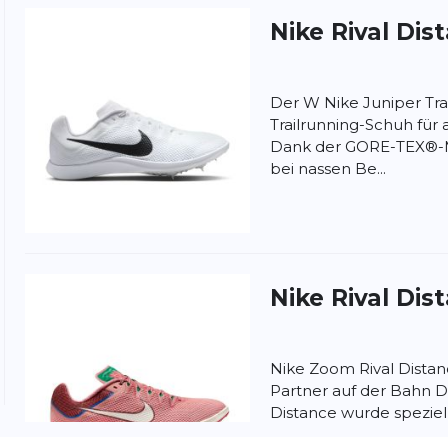
Nike
Rival Dis
ung:
Der W Nike Juniper Trail
ertung
Trailrunning-Schuh für
Dank der GORE-TEX®-M
bei nassen Be...
Nike
Rival Dis
Nike Zoom Rival Distan
Partner auf der Bahn D
Distance wurde speziell
Langstrecken entwick..