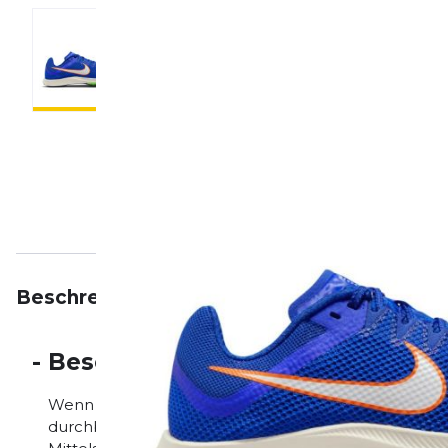
Beschreibung
Eigenschaften
Bewertungen
-
Beschreibung
Wenn du am Ende eines Rennens auf die gefürchtete Wa
durchbrechen. Mit einem leichten, atmungsaktiven 