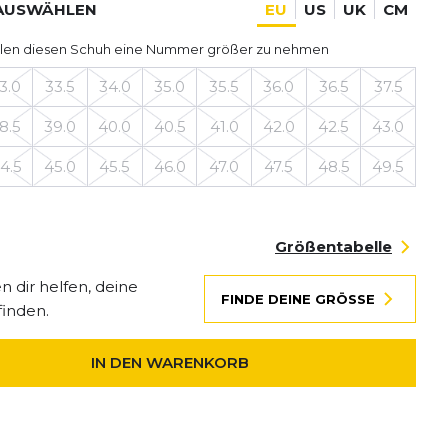
AUSWÄHLEN
EU
US
UK
CM
len diesen Schuh eine Nummer größer zu nehmen
3.0
33.5
34.0
35.0
35.5
36.0
36.5
37.5
8.5
39.0
40.0
40.5
41.0
42.0
42.5
43.0
4.5
45.0
45.5
46.0
47.0
47.5
48.5
49.5
Größentabelle
 dir helfen, deine
FINDE DEINE GRÖSSE
finden.
IN DEN WARENKORB