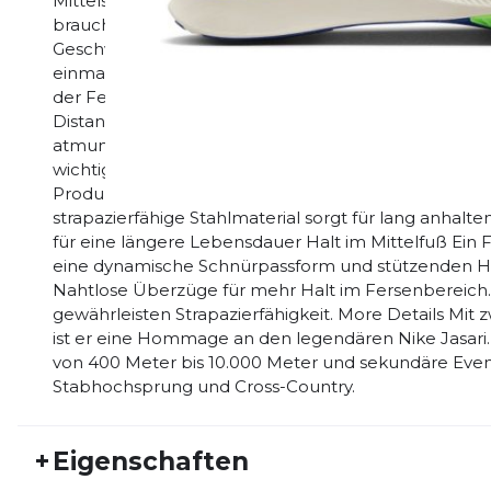
Mittelsohle ist er ein anpassbarer Spike für eine Vie
braucht Erkenntnisse aus dem bahnbrechenden Drag
Geschwindigkeit zu bieten, damit sie einen guten St
einmal alles geben können. Dämpfung für den Push 
der Ferse sorgt für ein Gleichgewicht zwischen Trag
Distanzen sowie ein geschmeidiges, antreibendes Abr
atmungsaktiv Einlagiges Mesh sorgt für Atmungsakti
wichtigsten Bereichen, ohne dabei den perfekten Hal
Produktion Vier Wechsel-Spikes sorgen für erstklass
strapazierfähige Stahlmaterial sorgt für lang anhalte
für eine längere Lebensdauer Halt im Mittelfuß Ein 
eine dynamische Schnürpassform und stützenden Halt,
Nahtlose Überzüge für mehr Halt im Fersenbereich
gewährleisten Strapazierfähigkeit. More Details Mit
ist er eine Hommage an den legendären Nike Jasari. 
von 400 Meter bis 10.000 Meter und sekundäre Event
Stabhochsprung und Cross-Country.
+
Eigenschaften