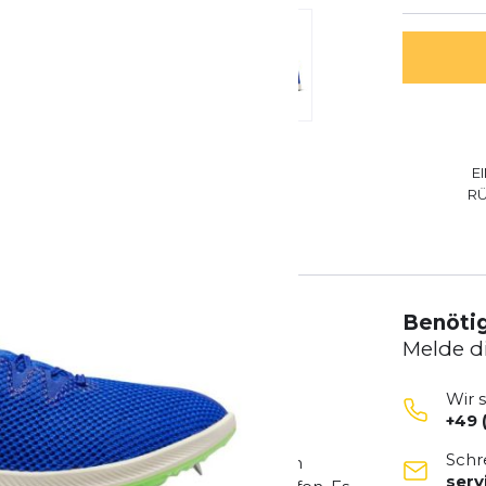
E
R
Benötig
Melde d
Wir 
+49 
nd triffst, bist du bereit, sie zu
Schr
Obermaterial und einer gepolsterten
ser