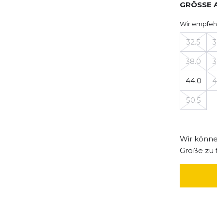
GRÖSSE 
Wir empfeh
32.5
3
38.0
3
44.0
4
50.5
Wir können
Größe zu 