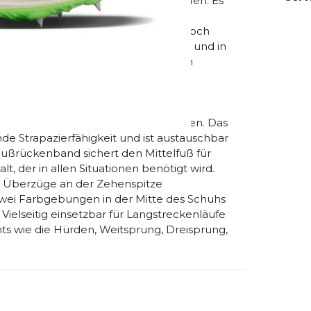
lzahl von Mittel- und Langstreckenläufen. Es
onfly-Spike, um Läufern Halt und
art haben oder auf der Zielgeraden noch
Zusätzliche Dämpfung im Mittelfuß und in
ekomfort und Schutz für die längeren
ollen bei jedem Schritt. Leicht und
vität mit geringem Gewicht in den
t zu beeinträchtigen. Spikes in der
ige Traktion auf allen Laufbahnbelägen. Das
nde Strapazierfähigkeit und ist austauschbar
Fußrückenband sichert den Mittelfuß für
 der in allen Situationen benötigt wird.
. Überzüge an der Zehenspitze
 zwei Farbgebungen in der Mitte des Schuhs
Vielseitig einsetzbar für Langstreckenläufe
s wie die Hürden, Weitsprung, Dreisprung,