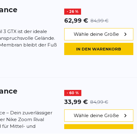
tance
- 26 %
62,99 €
84,99 €
 3 GTX ist der ideale
Wähle deine Größe
 anspruchsvolle Gelände.
embran bleibt der Fuß
IN DEN WARENKORB
tance
- 60 %
33,99 €
84,99 €
ce – Dein zuverlässiger
Wähle deine Größe
er Nike Zoom Rival
 für Mittel- und
IN DEN WARENKORB
.