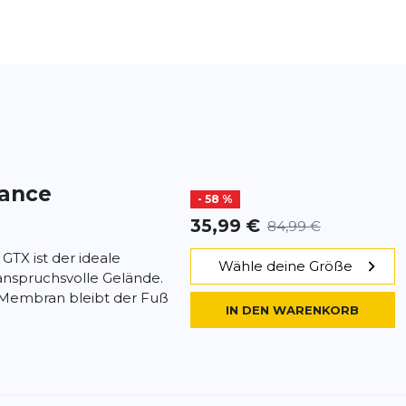
tance
- 58 %
35,99 €
84,99 €
 GTX ist der ideale
Wähle deine Größe
 anspruchsvolle Gelände.
embran bleibt der Fuß
IN DEN WARENKORB