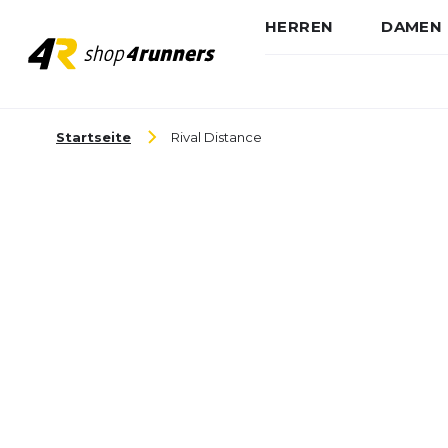
HERREN
DAMEN
Zum Inhalt springen
Startseite
Rival Distance