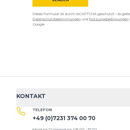
Überschrift
Überschrift
Dieses Formular ist durch reCAPTCHA geschützt – es gelte
Datenschutzbestimmungen
und
Nutzungsbedingungen
Google.
Rezension
Rezension
*
Pflichtfelder
BEWERTUNG HINZUFÜGEN
Dieses Formular ist durch reCAPTCHA geschützt – es gelten die
Date
KONTAKT
Google.
TELEFON
+49 (0)7231 374 00 70
Montag-Donnerstag: 08:00 - 17:00