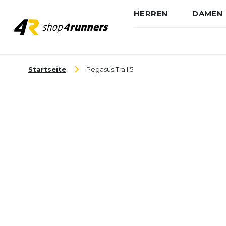
HERREN
DAMEN
Zum Inhalt springen
Startseite
Pegasus Trail 5