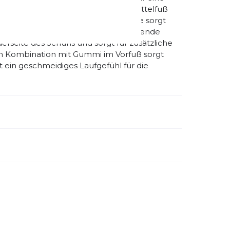
rierte Flywire-Fasern stützen den Mittelfuß
ngen Weniger Gummi an der Außensohle sorgt
 den Trail und schützt die durchgehende
rseite des Schuhs und sorgt für zusätzliche
 in Kombination mit Gummi im Vorfuß sorgt
et ein geschmeidiges Laufgefühl für die
emdartikelnummer:
DV3864-202
schlecht:
Herren
huhart:
Neutral
namik:
viel
estellen. Musste daher die erste Bestellung
ite:
normal
tergrund:
Trail
Wald