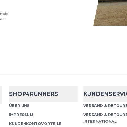
n die
von
nschutzbestimmungen
und
Nutzungsbedingungen
von
SHOP4RUNNERS
KUNDENSERVI
ÜBER UNS
VERSAND & RETOURE
IMPRESSUM
VERSAND & RETOUR
INTERNATIONAL
KUNDENKONTOVORTEILE