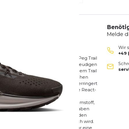
Benötig
Melde d
Wir 
+49 
ie Natur bringt, während du mit dem Peg Trail
Schr
estattet mit einer extrem reaktionsfreudigen
ser
h weich auf der Straße, stabil auf dem Trail
ner, der darauf wartet, die Kluft zwischen
 den Planeten ReactX-Schaumstoff verringert
43 % im Vergleich zu früheren Nike React-
eten. Er bietet dir ein unglaublich
 +13 % im Vergleich zu React-Schaumstoff,
bleibst. Trockenes Tragegefühl Wir haben
stark beanspruchten Bereichen wie den
bieten, wenn es draußen ungemütlich wird.
twickeltem, offenmaschigem Mesh für eine