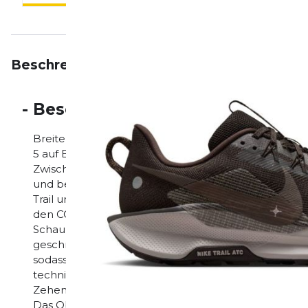
Beschreibung
Eigenschaften
Bewertungen
-
Beschreibung
Breite deine Flügel aus und freu dich auf das, was d
5 auf Bürgersteigen und erdigen Pfaden läufst. Ausg
Zwischensohle aus ReactX-Schaumstoff ist dieser Schu
und besser für die Umwelt. Er ist ein echter Alleskön
Trail und Straße zu überbrücken. Unterstützung für
den CO2-Fußabdruck der Mittelsohle um mindestens 
Schaumstoffen. Dadurch unterstützt er auch den Plan
geschmeidiges Gefühl und eine Energierückgabe von
sodass du während deines Laufs frisch und federnd 
technisches Mesh mit enger gewebtem Material in 
Zehen platziert, um dir eine bessere Abdeckung zu 
Das Obermaterial besteht ebenfalls aus speziell en