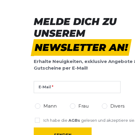
Toller Wander-/Alltagsschuh für Kids
MELDE DICH ZU
Unser Sohn (11 Jahre) trägt diesen Schuh nahezu tägli
im Frontbereich für breite Füße.
UNSEREM
Marlus
06.09.25
NEWSLETTER AN!
Guter Hybrid-Schuh
Ist sehr bequem und auch nach 15km keine Probleme
Erhalte Neuigkeiten, exklusive Angebote 
Gutscheine per E-Mail!
Alex
02.02.25
SCHREIBE EINE BEWERTUNG
E-Mail
Deine Bewert
Mann
Frau
Divers
Pegasus Trail 5
Produktbew
Ich habe die
AGBs
gelesen und akzeptiere sie
Vorname
Vorname
SENDEN