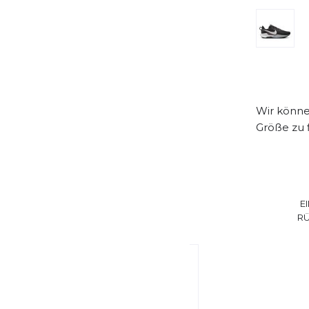
Wir können
Größe zu 
E
R