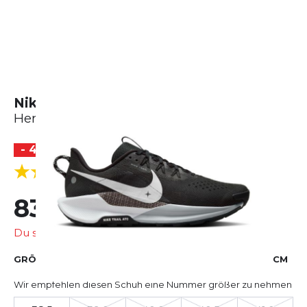
Nike Pegasus Trail 5
Herren
- 40 %
BESTSELLER
(3 Bewertungen)
5.0
83,99 €
139,99 €
Du sparst
56,00 €
GRÖSSE AUSWÄHLEN
EU
US
UK
CM
Wir empfehlen diesen Schuh eine Nummer größer zu nehmen