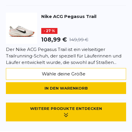
BEWERTUNG HINZUFÜGEN
Nike
ACG Pegasus Trail
Dieses Formular ist durch reCAPTCHA geschützt – es gelten die
Datenschutzbestimmungen
und
Nutzungsbedingungen
von
Google.
- 27 %
108,99 €
149,99 €
Der Nike ACG Pegasus Trail ist ein vielseitiger
Trailrunning-Schuh, der speziell für Läuferinnen und
Läufer entwickelt wurde, die sowohl auf Straßen...
Wähle deine Größe
IN DEN WARENKORB
WEITERE PRODUKTE ENTDECKEN