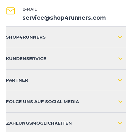
E-MAIL
service@shop4runners.com
SHOP4RUNNERS
ÜBER UNS
KUNDENSERVICE
IMPRESSUM
VERSAND & RETOURE NATIONAL
KUNDENKONTOVORTEILE
PARTNER
VERSAND & RETOURE INTERNATIONAL
ZAHLUNGSARTEN
FOLGE UNS AUF SOCIAL MEDIA
HÄUFIG GESTELLTE FRAGEN
KONTAKT
ZAHLUNGSMÖGLICHKEITEN