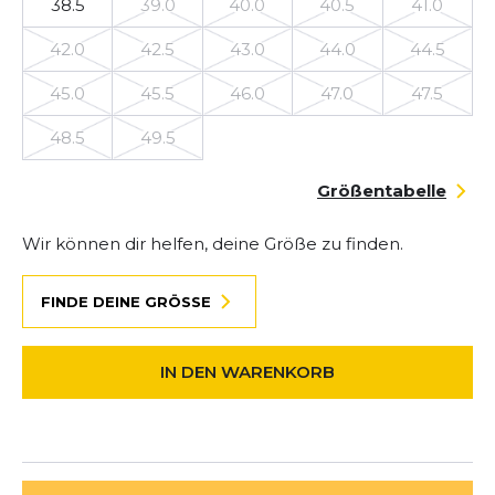
38.5
39.0
40.0
40.5
41.0
42.0
42.5
43.0
44.0
44.5
45.0
45.5
46.0
47.0
47.5
48.5
49.5
Größentabelle
Wir können dir helfen, deine Größe zu finden.
FINDE DEINE GRÖSSE
IN DEN WARENKORB