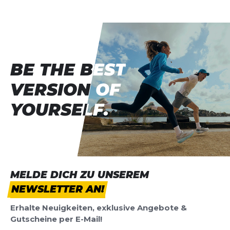
BE THE BEST
BE THE BEST
VERSION OF
VERSION OF
YOURSELF.
YOURSELF.
MELDE DICH ZU UNSEREM
NEWSLETTER AN!
Erhalte Neuigkeiten, exklusive Angebote &
Gutscheine per E-Mail!