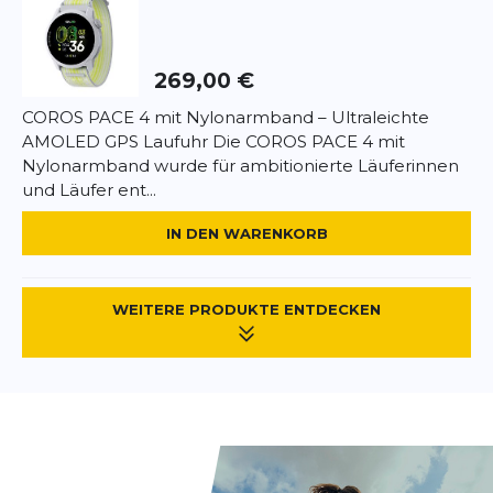
Nachhaltige Materialien mit Recyclinganteil Fazit:
Der Craft Pacer 2 ist ein leichtgewichtiger
Performance-Schuh, der durch seine Energie,
269,00 €
Stabilität und Passform überzeugt. Perfekt für
Läufer, die ein dynamisches Laufgefühl mit hohem
COROS PACE 4 mit Nylonarmband – Ultraleichte
Komfort kombinieren möchten – vom schnellen
AMOLED GPS Laufuhr Die COROS PACE 4 mit
Training bis zum täglichen Dauerlauf.
Nylonarmband wurde für ambitionierte Läuferinnen
und Läufer ent...
IN DEN WARENKORB
WEITERE PRODUKTE ENTDECKEN