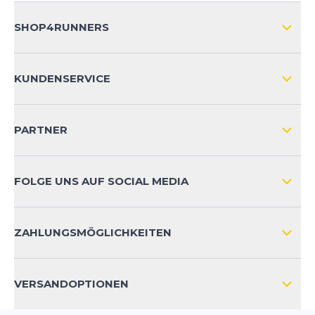
SHOP4RUNNERS
ÜBER UNS
KUNDENSERVICE
IMPRESSUM
VERSAND & RETOURE NATIONAL
KUNDENKONTOVORTEILE
PARTNER
VERSAND & RETOURE INTERNATIONAL
ZAHLUNGSARTEN
FOLGE UNS AUF SOCIAL MEDIA
HÄUFIG GESTELLTE FRAGEN
KONTAKT
ZAHLUNGSMÖGLICHKEITEN
PRODUKTSICHERHEIT
VERSANDOPTIONEN