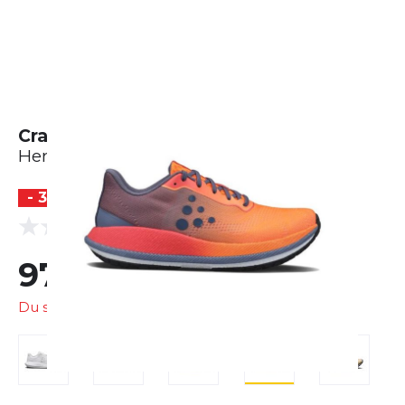
Craft Pacer 2
Herren
- 30 %
BESTSELLER
(0 Bewertungen)
0.0
97,99 €
139,95 €
Du sparst
41,96 €