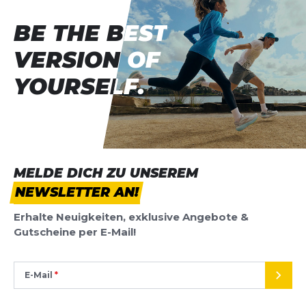
BE THE BEST
BE THE BEST
VERSION OF
VERSION OF
YOURSELF.
YOURSELF.
MELDE DICH ZU UNSEREM
NEWSLETTER AN!
Erhalte Neuigkeiten, exklusive Angebote &
Gutscheine per E-Mail!
E-Mail
SEND