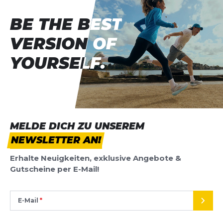
BE THE BEST
BE THE BEST
VERSION OF
VERSION OF
YOURSELF.
YOURSELF.
MELDE DICH ZU UNSEREM
NEWSLETTER AN!
Erhalte Neuigkeiten, exklusive Angebote &
Gutscheine per E-Mail!
E-Mail
SEND