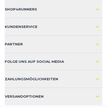
SHOP4RUNNERS
ÜBER UNS
KUNDENSERVICE
IMPRESSUM
VERSAND & RETOURE NATIONAL
KUNDENKONTOVORTEILE
PARTNER
VERSAND & RETOURE INTERNATIONAL
ZAHLUNGSARTEN
FOLGE UNS AUF SOCIAL MEDIA
HÄUFIG GESTELLTE FRAGEN
KONTAKT
ZAHLUNGSMÖGLICHKEITEN
PRODUKTSICHERHEIT
VERSANDOPTIONEN