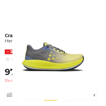
Craft Pacer 2
Herren
- 30 %
BESTSELLER
(0 Bewertungen)
0.0
97,99 €
139,95 €
Du sparst
41,96 €