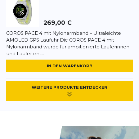
Nachhaltige Materialien mit Recyclinganteil Fazit:
Der Craft Pacer 2 ist ein leichtgewichtiger
Performance-Schuh, der durch seine Energie,
269,00 €
Stabilität und Passform überzeugt. Perfekt für
Läufer, die ein dynamisches Laufgefühl mit hohem
COROS PACE 4 mit Nylonarmband – Ultraleichte
Komfort kombinieren möchten – vom schnellen
AMOLED GPS Laufuhr Die COROS PACE 4 mit
Training bis zum täglichen Dauerlauf.
Nylonarmband wurde für ambitionierte Läuferinnen
und Läufer ent...
IN DEN WARENKORB
WEITERE PRODUKTE ENTDECKEN