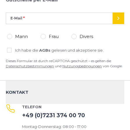
Dual-Frequenz-GPS für maximale Präzision
E-Mail
SEND
Bis zu 38h Akkulaufzeit im GPS-Modus
Mann
Frau
Divers
Bis zu 24 Tage Akkulaufzeit im Smartwatch-Modus
Ich habe die
AGBs
gelesen und akzeptiere sie.
HRV- & Schlaf-Tracking
Dieses Formular ist durch reCAPTCHA geschützt – es gelten die
Datenschutzbestimmungen
und
Nutzungsbedingungen
von Google.
Virtueller Pacer & Musikwiedergabe
KONTAKT
Nahtlose Strava-Synchronisation
Fazit: Die COROS PACE 3 kombiniert minimales
TELEFON
Gewicht mit beeindruckender Akkulaufzeit und
+49 (0)7231 374 00 70
fortschrittlichen Trainingsmetriken in einer
leistungsstarken Laufuhr.
Montag-Donnerstag: 08:00 - 17:00