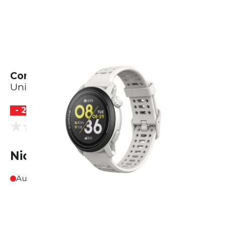
Coros Pace 3
Unisex
- 20 %
(0 Bewertungen)
0.0
Nicht lieferbar
Ausverkauft