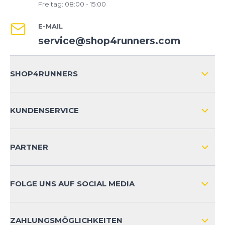
Freitag: 08:00 - 15:00
E-MAIL
service@shop4runners.com
SHOP4RUNNERS
ÜBER UNS
KUNDENSERVICE
IMPRESSUM
VERSAND & RETOURE NATIONAL
KUNDENKONTOVORTEILE
PARTNER
VERSAND & RETOURE INTERNATIONAL
ZAHLUNGSARTEN
FOLGE UNS AUF SOCIAL MEDIA
HÄUFIG GESTELLTE FRAGEN
KONTAKT
ZAHLUNGSMÖGLICHKEITEN