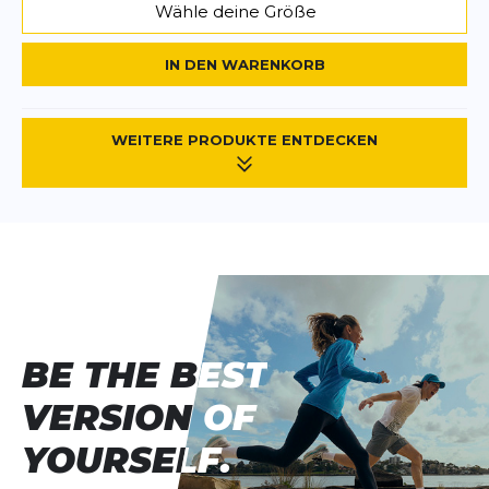
Wähle deine Größe
IN DEN WARENKORB
WEITERE PRODUKTE ENTDECKEN
BE THE BEST
BE THE BEST
VERSION OF
VERSION OF
YOURSELF.
YOURSELF.