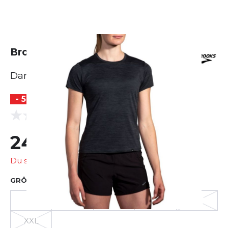
Brooks Luxe Short Sleeve
Damen
- 50 %
(0 Bewertungen)
0.0
24,99 €
50,00 €
Du sparst
25,01 €
GRÖSSE AUSWÄHLEN
XS
S
M
L
XL
XXL