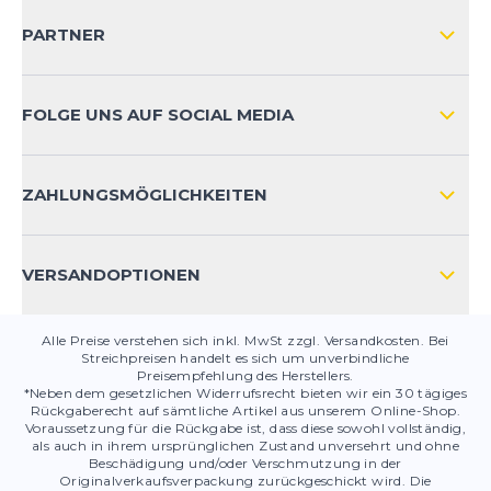
VERSAND & RETOURE NATIONAL
KUNDENKONTOVORTEILE
PARTNER
VERSAND & RETOURE INTERNATIONAL
ZAHLUNGSARTEN
FOLGE UNS AUF SOCIAL MEDIA
HÄUFIG GESTELLTE FRAGEN
KONTAKT
ZAHLUNGSMÖGLICHKEITEN
PRODUKTSICHERHEIT
VERSANDOPTIONEN
Alle Preise verstehen sich inkl. MwSt zzgl. Versandkosten. Bei
Streichpreisen handelt es sich um unverbindliche
Preisempfehlung des Herstellers.
*Neben dem gesetzlichen Widerrufsrecht bieten wir ein 30 tägiges
Rückgaberecht auf sämtliche Artikel aus unserem Online-Shop.
Voraussetzung für die Rückgabe ist, dass diese sowohl vollständig,
als auch in ihrem ursprünglichen Zustand unversehrt und ohne
Beschädigung und/oder Verschmutzung in der
Originalverkaufsverpackung zurückgeschickt wird. Die