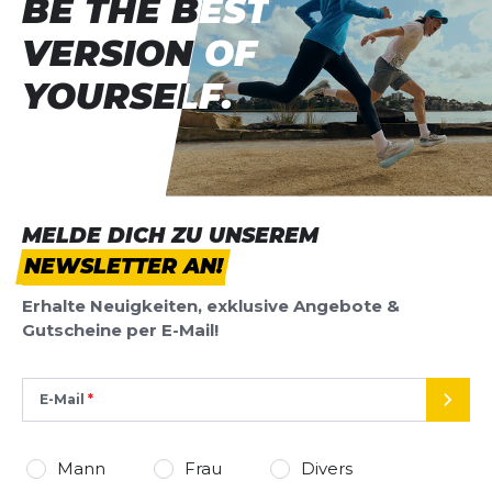
BE THE BEST
BE THE BEST
VERSION OF
VERSION OF
YOURSELF.
YOURSELF.
MELDE DICH ZU UNSEREM
NEWSLETTER AN!
Erhalte Neuigkeiten, exklusive Angebote &
Gutscheine per E-Mail!
E-Mail
SEND
Mann
Frau
Divers