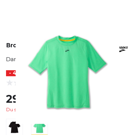
Brooks High Point Short Sleeve
Damen
- 40 %
(0 Bewertungen)
0.0
29,99 €
50,00 €
Du sparst
20,01 €