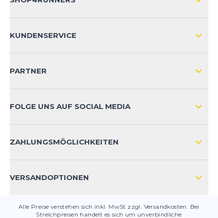
ÜBER UNS
KUNDENSERVICE
IMPRESSUM
VERSAND & RETOURE NATIONAL
KUNDENKONTOVORTEILE
PARTNER
VERSAND & RETOURE INTERNATIONAL
ZAHLUNGSARTEN
FOLGE UNS AUF SOCIAL MEDIA
HÄUFIG GESTELLTE FRAGEN
KONTAKT
ZAHLUNGSMÖGLICHKEITEN
PRODUKTSICHERHEIT
VERSANDOPTIONEN
Alle Preise verstehen sich inkl. MwSt zzgl. Versandkosten. Bei
Streichpreisen handelt es sich um unverbindliche