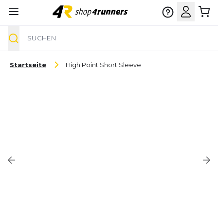
Suche
Zum Inhalt springen
Startseite
High Point Short Sleeve