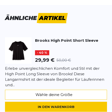
Vorname
Vorname
ÄHNLICHE
ARTIKEL
Überschrift
Überschrift
Brooks
High Point Short Sleeve
Rezension
Rezension
- 40 %
29,99 €
50,00 €
Erlebe unvergleichlichen Komfort und Stil mit der
High Point Long Sleeve von Brooks! Diese
*
Pflichtfelder
Langarmshirt ist der ideale Begleiter für Läuferinnen
und...
BEWERTUNG HINZUFÜGEN
Wähle deine Größe
Dieses Formular ist durch reCAPTCHA geschützt – es gelten die
Datenschutzbestimmungen
und
Nutzungsbedingungen
von
IN DEN WARENKORB
Google.