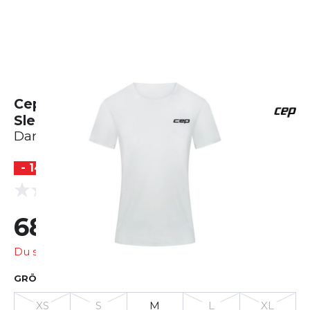
Cep Pro Run Ultralight Shirt Short
Sleeve
Damen
- 14 %
(0 Bewertungen)
0.0
68,99 €
79,95 €
Du sparst
10,96 €
GRÖSSE AUSWÄHLEN
XS
S
M
L
XL