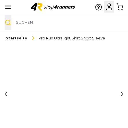
Suche
Zum Inhalt springen
Startseite
Pro Run Ultralight Shirt Short Sleeve