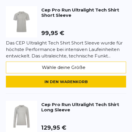
Überschrift
Überschrift
Einsatz.
Cep
Pro Run Ultralight Tech Shirt
Short Sleeve
Highlights:
Rezension
Rezension
Ultraleichtes Kurzarm-Laufshirt
Hoch atmungsaktives Funktionsmaterial
99,95 €
Effektives Feuchtigkeitsmanagement
Das CEP Ultralight Tech Shirt Short Sleeve wurde für
Ergonomische Passform für volle
höchste Performance bei intensiven Laufeinheiten
Bewegungsfreiheit
entwickelt. Das ultraleichte, technische Funkt...
*
Pflichtfelder
Ideal für Wettkampf und intensive Trainings
Wähle deine Größe
Fazit:
BEWERTUNG HINZUFÜGEN
Das CEP Ultralight Shirt Short Sleeve bietet
IN DEN WARENKORB
maximale Leichtigkeit, hohen Komfort und
Dieses Formular ist durch reCAPTCHA geschützt – es gelten die
zuverlässige Performance bei hoher Belastung.
Datenschutzbestimmungen
und
Nutzungsbedingungen
von
Google.
Cep
Pro Run Ultralight Tech Shirt
Long Sleeve
129,95 €