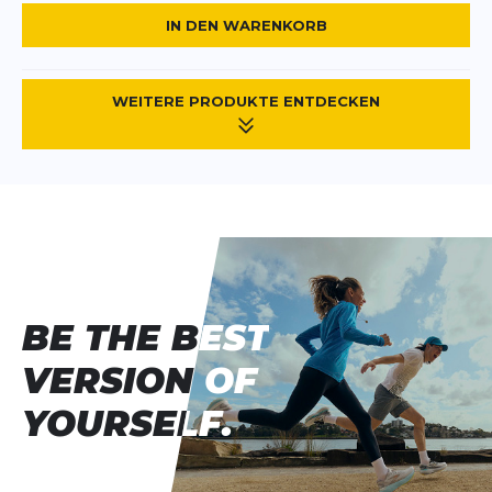
IN DEN WARENKORB
WEITERE PRODUKTE ENTDECKEN
BE THE BEST
BE THE BEST
VERSION OF
VERSION OF
YOURSELF.
YOURSELF.