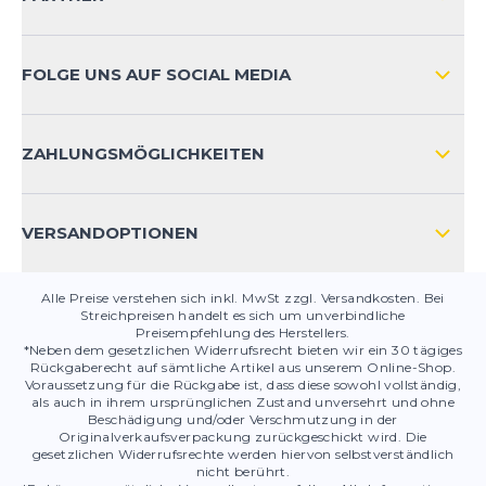
VERSAND & RETOURE INTERNATIONAL
ZAHLUNGSARTEN
FOLGE UNS AUF SOCIAL MEDIA
HÄUFIG GESTELLTE FRAGEN
KONTAKT
ZAHLUNGSMÖGLICHKEITEN
PRODUKTSICHERHEIT
VERSANDOPTIONEN
Alle Preise verstehen sich inkl. MwSt zzgl. Versandkosten. Bei
Streichpreisen handelt es sich um unverbindliche
Preisempfehlung des Herstellers.
*Neben dem gesetzlichen Widerrufsrecht bieten wir ein 30 tägiges
Rückgaberecht auf sämtliche Artikel aus unserem Online-Shop.
Voraussetzung für die Rückgabe ist, dass diese sowohl vollständig,
als auch in ihrem ursprünglichen Zustand unversehrt und ohne
Beschädigung und/oder Verschmutzung in der
Originalverkaufsverpackung zurückgeschickt wird. Die
gesetzlichen Widerrufsrechte werden hiervon selbstverständlich
nicht berührt.