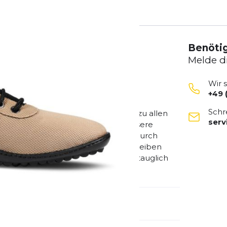
Benötig
Melde d
Wir 
+49 
uß-Schnürstiefel ist warm gefüttert,
Schr
er ultrabequemer Allrounder passt zu allen
ser
hnee und Glätte für idealen Halt. Unsere
t und sehr guten Bodenkontakt. Dadurch
utung wird angeregt und die Füße bleiben
ermany - vegan - Unisex-Modell - tauglich
ultraflexibel - federleicht
emdartikelnummer:
kosmo-sand-