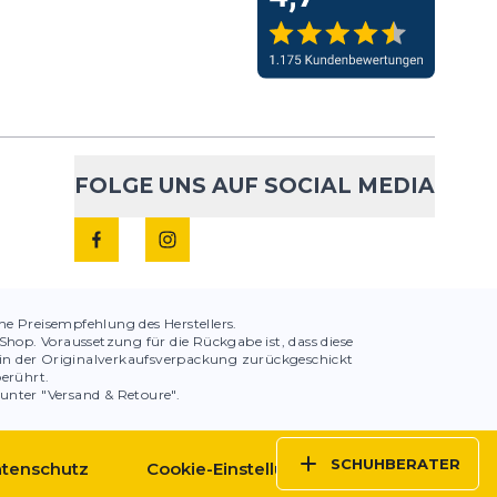
FOLGE UNS AUF SOCIAL MEDIA
che Preisempfehlung des Herstellers.
hop. Voraussetzung für die Rückgabe ist, dass diese
in der Originalverkaufsverpackung zurückgeschickt
berührt.
 unter "Versand & Retoure".
SCHUHBERATER
tenschutz
Cookie-Einstellungen
AGBs