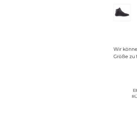
Wir können
Größe zu 
E
R