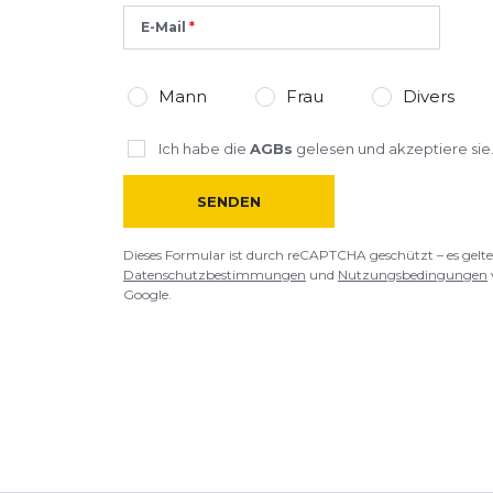
E-Mail
*
Pflichtfelder
Mann
Frau
Divers
BEWERTUNG HINZUFÜGEN
Ich habe die
AGBs
gelesen und akzeptiere sie
Dieses Formular ist durch reCAPTCHA geschützt – es gelten die
Date
SENDEN
Google.
Dieses Formular ist durch reCAPTCHA geschützt – es gelte
Datenschutzbestimmungen
und
Nutzungsbedingungen
Google.