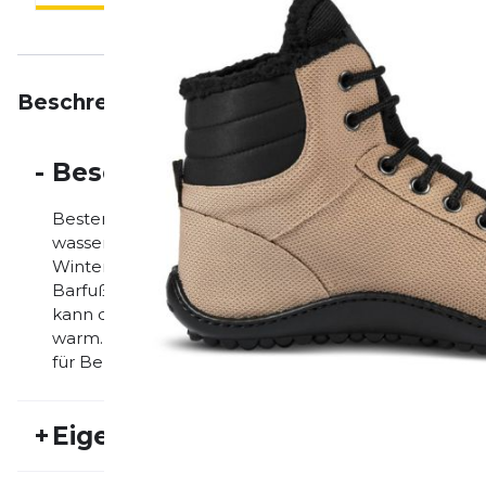
Beschreibung
Eigenschaften
Bewertungen
-
Beschreibung
Bestens gerüstet für die kalte Jahreszeit Dieser Barf
wasserabweisend, gut imprägnierbar und vegan! Uns
Winteroutfits. Die LIFOLIT®-Sohle sorgt auch bei Sc
Barfußschuhe bieten extrem viel Bewegungsfreihei
kann die Fußmuskulatur ideal arbeiten, die Durchbl
warm. Was den leguano kosmo ausmacht: - Made in G
für Beruf, Freizeit & Alltag - wärmendes Innenfutter - 
+
Eigenschaften
Artikelnummer:
LG22FS30010
Fr