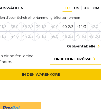
AUSWÄHLEN
EU
US
UK
CM
len diesen Schuh eine Nummer größer zu nehmen
 1/3
38.0
38 2/3
39 1/3
40.0
40 2/3
41 1/3
42.0
 1/3
44.0
44 2/3
45 1/3
46.0
46 2/3
47 1/3
48 2/3
Größentabelle
 dir helfen, deine
FINDE DEINE GRÖSSE
finden.
IN DEN WARENKORB