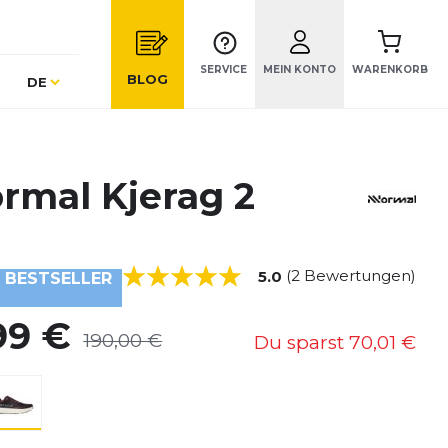
SERVICE
MEIN KONTO
WARENKORB
Sprache
BLOG
DE
rmal Kjerag 2
(2 Bewertungen)
5.0
BESTSELLER
99 €
190,00 €
Du sparst
70,01 €