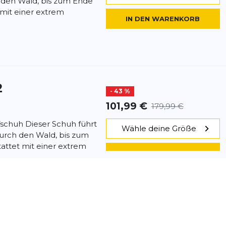
 den Wald, bis zum Ende
t mit einer extrem
IN DEN WARENKORB
2
- 43 %
101,99 €
179,99 €
fschuh Dieser Schuh führt
Wähle deine Größe
durch den Wald, bis zum
tattet mit einer extrem
IN DEN WARENKORB
2
- 28 %