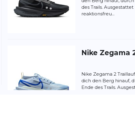
den Berg hinauf, durch
des Trails. Ausgestatte
reaktionsfreu...
Nike
Zegama 
Nike Zegama 2 Traillau
dich den Berg hinauf, 
Ende des Trails. Ausges
reaktion...
nschutzbestimmungen
und
Nutzungsbedingungen
von
Nike
Zegama 