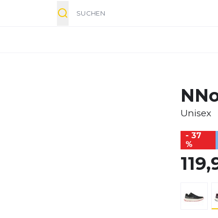
Suche
NNo
Unisex
- 37
%
119,