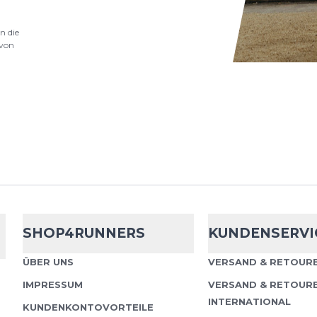
n die
von
Nike
Victory 2
Nike Victory 2 Track & 
Der Victory 2 wurde v
Mittelstreckenläufer:i
für gut be...
SHOP4RUNNERS
KUNDENSERVI
Nike
Victory 2
ÜBER UNS
VERSAND & RETOURE
IMPRESSUM
VERSAND & RETOUR
Nike Victory 2 Track & 
INTERNATIONAL
Der Victory 2 wurde v
KUNDENKONTOVORTEILE