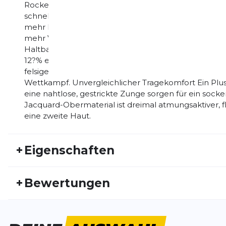
Rocker-Sohle unterstützt der Kjerag 2 einen dynamisch
schnelle Trails und technische Passagen. Die bran
mehr Rückfederung und Reaktionsfreudigkeit im Ver
mehr Vortrieb bei jedem Schritt – für persönliche Be
Haltbarkeit, minimaler Verschleiß Mit bis zu 40?%
12?% erhöhten Abriebfestigkeit meistert der Kjerag 
felsigem Untergrund, in anspruchsvollem Gebirgsge
Wettkampf. Unvergleichlicher Tragekomfort Ein Pl
eine nahtlose, gestrickte Zunge sorgen für ein soc
Jacquard-Obermaterial ist dreimal atmungsaktiver, f
eine zweite Haut.
+
Eigenschaften
Artikelnummer:
NN25HW30002
Fr
+
Bewertungen
Aktivitätstyp:
Laufen
Ge
Gewicht:
214 G
Sc
Leicht, schnell und comfi
Schuhdämpfung:
viel
Dy