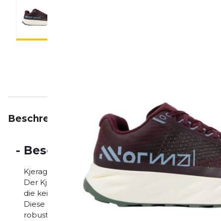
Beschreibung
Eigenschaften
Bewertungen
-
Beschreibung
Kjerag 2 – Das ultimative Trailrunning-Erlebnis auf h
Der Kjerag 2 von NNormal hebt Trailrunning auf ein n
die keine Kompromisse bei Geschwindigkeit, Leicht
Diese Neuauflage unseres Renn-Flaggschiffs wurde s
robuster und komfortabler zu sein. Top-Leistung i