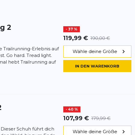
ag 2
- 37 %
119,99 €
190,00 €
e Trailrunning-Erlebnis auf
Wähle deine Größe
. Go hard. Tread light.
al hebt Trailrunning auf
IN DEN WARENKORB
2
- 40 %
107,99 €
179,99 €
 Dieser Schuh führt dich
Wähle deine Größe