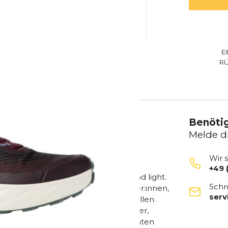
E
R
Benötig
Melde d
Wir 
+49 
öchstem Niveau Be fast. Go hard. Tread light.
Schr
eues Level – für ambitionierte Läufer:innen,
ser
igkeit und Performance eingehen wollen.
peziell entwickelt, um noch schneller,
n jedem Gelände Dank der neu geformten