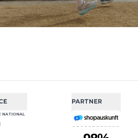
- 70 %
65,99 €
219,99 €
Field Langstrecken-Spikes
Wähle deine Größe
on den besten
nnen der Welt getestet und
IN DEN WARENKORB
CE
PARTNER
- 25 %
 NATIONAL
164,99 €
219,99 €
E
Field Langstrecken-Spikes
Wähle deine Größe
on den besten