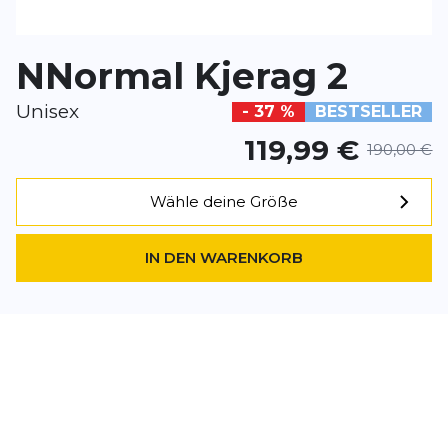
Überschrift
Überschrift
NNormal Kjerag 2
Rezension
Unisex
- 37 %
BESTSELLER
Rezension
119,99 €
190,00 €
Wähle deine Größe
*
Pflichtfelder
IN DEN WARENKORB
BEWERTUNG HINZUFÜGEN
Dieses Formular ist durch reCAPTCHA geschützt – es gelten die
Date
Google.