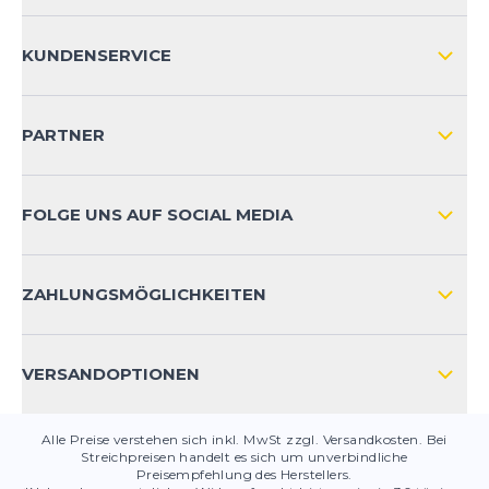
ÜBER UNS
KUNDENSERVICE
IMPRESSUM
VERSAND & RETOURE NATIONAL
KUNDENKONTOVORTEILE
PARTNER
VERSAND & RETOURE INTERNATIONAL
ZAHLUNGSARTEN
FOLGE UNS AUF SOCIAL MEDIA
HÄUFIG GESTELLTE FRAGEN
KONTAKT
ZAHLUNGSMÖGLICHKEITEN
PRODUKTSICHERHEIT
VERSANDOPTIONEN
Alle Preise verstehen sich inkl. MwSt zzgl. Versandkosten. Bei
Streichpreisen handelt es sich um unverbindliche
Preisempfehlung des Herstellers.