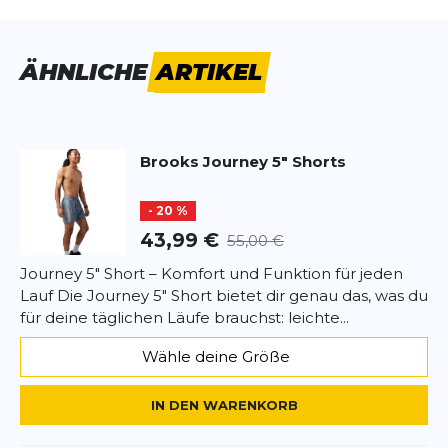
Vorname
Vorname
ÄHNLICHE
ARTIKEL
Überschrift
Überschrift
Brooks
Journey 5" Shorts
Rezension
Rezension
- 20 %
43,99 €
55,00 €
Journey 5" Short – Komfort und Funktion für jeden
Lauf Die Journey 5" Short bietet dir genau das, was du
*
Pflichtfelder
für deine täglichen Läufe brauchst: leichte...
BEWERTUNG HINZUFÜGEN
Wähle deine Größe
Dieses Formular ist durch reCAPTCHA geschützt – es gelten die
IN DEN WARENKORB
Datenschutzbestimmungen
und
Nutzungsbedingungen
von
Google.