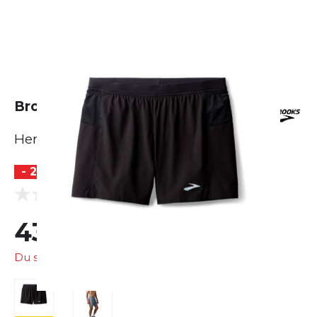
Brooks Journey 5" Shorts
Herren
- 20 %
(0 Bewertungen)
0.0
43,99 €
55,00 €
Du sparst
11,01 €