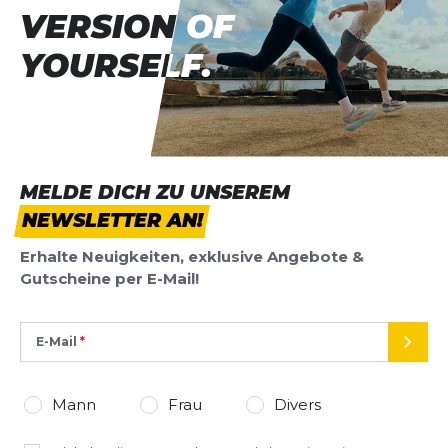
VERSION OF
VERSION OF
YOURSELF.
YOURSELF.
MELDE DICH ZU UNSEREM
NEWSLETTER AN!
Erhalte Neuigkeiten, exklusive Angebote &
Gutscheine per E-Mail!
E-Mail
SEND
Mann
Frau
Divers