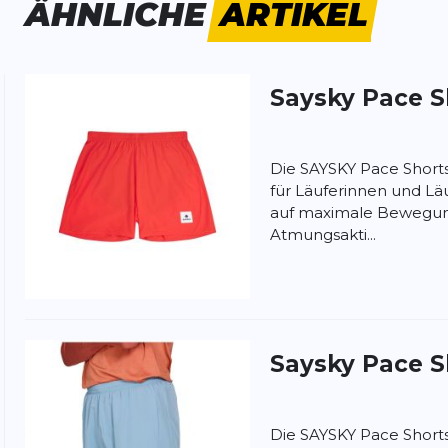
ÄHNLICHE
ARTIKEL
Saysky
Pace Sh
ung:
ertung
Die SAYSKY Pace Shorts 
für Läuferinnen und Läu
auf maximale Bewegung
Atmungsakti...
Saysky
Pace Sh
Die SAYSKY Pace Shorts 5