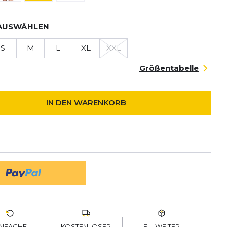
AUSWÄHLEN
S
M
L
XL
XXL
Größentabelle
IN DEN WARENKORB
KOSTENLOSER
EU-WEITER
INFACHE