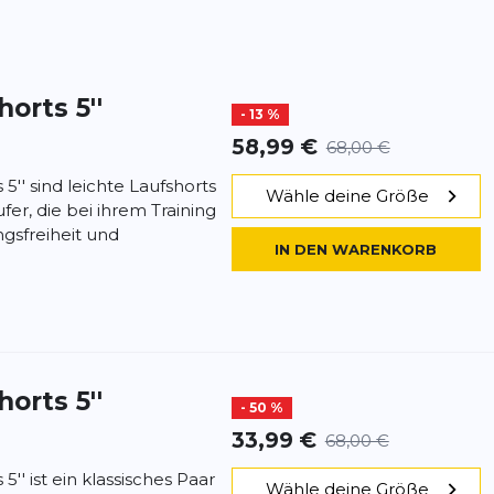
orts 5''
- 13 %
58,99 €
68,00 €
5'' sind leichte Laufshorts
Wähle deine Größe
fer, die bei ihrem Training
sfreiheit und
IN DEN WARENKORB
orts 5''
- 50 %
33,99 €
68,00 €
'' ist ein klassisches Paar
Wähle deine Größe