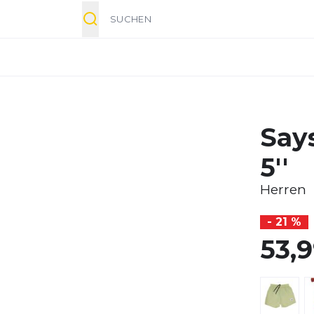
Suche
Say
5''
Herren
- 21 %
53,