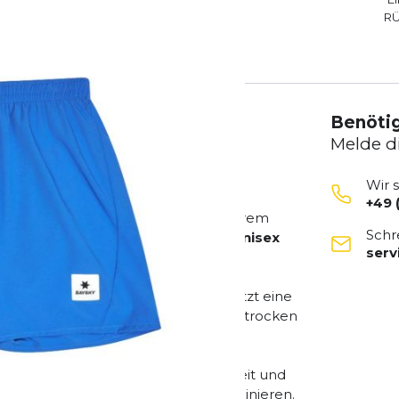
R
Benötig
Melde d
Wir 
+49 
für Läuferinnen und Läufer, die bei ihrem
Schr
saktivität setzen. Die Shorts sind
Unisex
ser
ches Lauftraining.
ngenehmes Tragegefühl und unterstützt eine
ie Shorts auch bei intensiven Läufen trocken
t optimaler Balance aus Beweglichkeit und
sich die Pace Shorts vielseitig kombinieren.