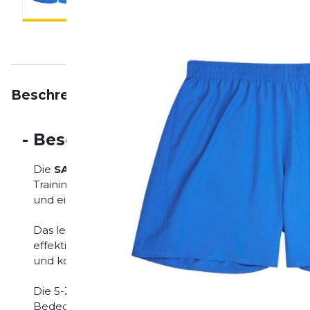
Beschreibung
Eigenschaften
Bewertungen
-
Beschreibung
Die
SAYSKY Pace Shorts 5''
sind leichte Laufshorts 
Training auf maximale Bewegungsfreiheit und Atmung
und eignen sich ideal für schnelle Einheiten und tägli
Das leichte, atmungsaktive Material sorgt für ein a
effektive Feuchtigkeitsableitung. Dadurch bleiben d
und komfortabel.
Die 5-Zoll-Länge bietet eine sportliche Passform mi
Bedeckung. Durch das minimalistische Design lassen 