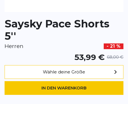
BEWERTUNG HINZUFÜGEN
Saysky Pace Shorts
Dieses Formular ist durch reCAPTCHA geschützt – es gelten die
Date
Google.
5''
Herren
- 21 %
53,99 €
68,00 €
Wähle deine Größe
IN DEN WARENKORB