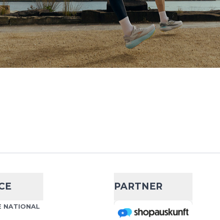
 Pace Shorts 5''
- 29 %
47,99 €
68,00 €
5'' von Saysky vereint
Wähle deine Größe
her Funktionalität. Es
 Läufer entwickelt, die
IN DEN WARENKORB
in 1 Shorts 5''
- 10 %
CE
PARTNER
71,99 €
80,00 €
horts 5'' sind funktionale
 NATIONAL
Wähle deine Größe
nen und Läufer, die