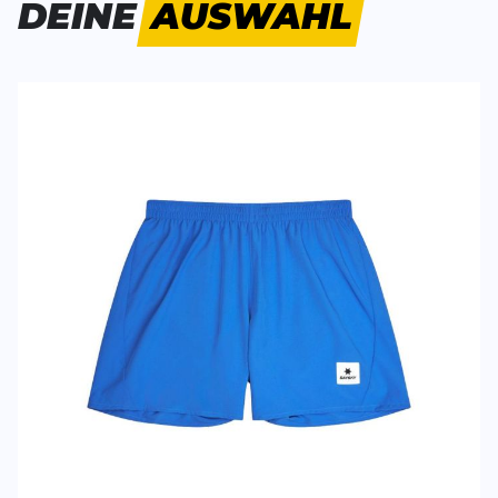
DEINE
AUSWAHL
SCHREIBE EINE BEWERTUNG
Deine Bewert
Pace Shorts 5''
Produktbew
Vorname
Vorname
Überschrift
Überschrift
Rezension
Rezension
*
Pflichtfelder