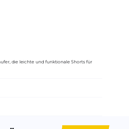
ufer, die leichte und funktionale Shorts für
emdartikelnummer:
SM40003-226
ivitätstyp:
Fitness
Laufen