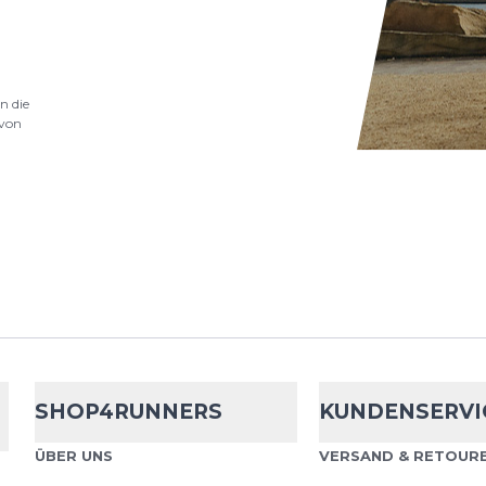
Saysky
Flower
n die
von
Das Flower Pace Shorts 
stilvolles Design mit ho
wurde für ambitionierte
keine Ko...
Saysky
Pace 2 
SHOP4RUNNERS
KUNDENSERVI
Die SAYSKY Pace 2 in 1 S
ÜBER UNS
VERSAND & RETOURE
Laufshorts für Läuferin