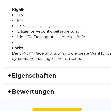
Highlights:
Unisex-Laufshorts ohne Innenhose
5'' Länge für hohe Bewegungsfreiheit
Leichtes, atmungsaktives Material
Effiziente Feuchtigkeitsableitung
Ideal für Training und schnelle Läufe
Fazit:
Die SAYSKY Pace Shorts 5'' sind die ideale Wahl für Lä
dynamische Trainingseinheiten suchen.
+
Eigenschaften
Artikelnummer:
SAY26FS10025
Fr
+
Bewertungen
Geschlecht:
Herren
Akt
Bisher hat noch niemand dieses Produkt bewertet.